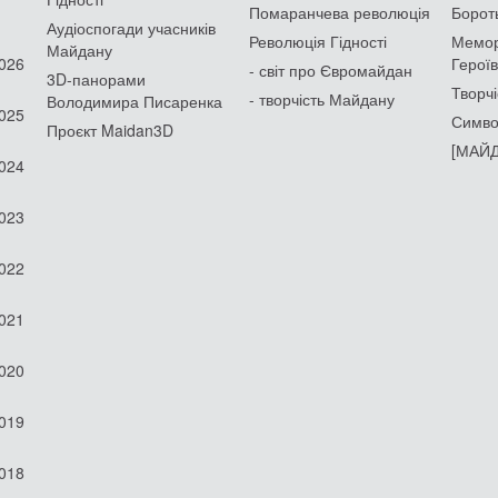
Помаранчева революція
Борот
Аудіоспогади учасників
Революція Гідності
Мемор
Майдану
2026
Героїв
- світ про Євромайдан
3D-панорами
Творчі
- творчість Майдану
Володимира Писаренка
2025
Симво
Проєкт Maidan3D
[МАЙД
2024
2023
2022
2021
2020
2019
2018