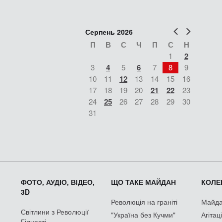
Попер
Наст
Серпень 2026
П
В
С
Ч
П
С
Н
1
2
3
4
5
6
7
8
9
10
11
12
13
14
15
16
17
18
19
20
21
22
23
24
25
26
27
28
29
30
31
ФОТО, АУДІО, ВІДЕО,
ЩО ТАКЕ МАЙДАН
КОЛЕК
3D
Революція на граніті
Майдан
Світлини з Революції
"Україна без Кучми"
Агітац
Гідності