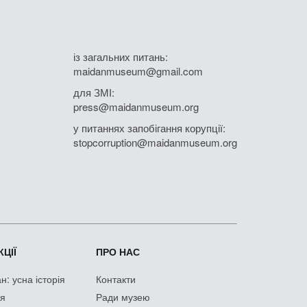
із загальних питань:
maidanmuseum@gmail.com
для ЗМІ:
press@maidanmuseum.org
у питаннях запобігання корупції:
stopcorruption@maidanmuseum.org
ЦІЇ
ПРО НАС
: усна історія
Контакти
ія
Ради музею