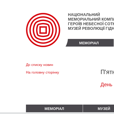
Перейти
до
основного
НАЦІОНАЛЬНИЙ
матеріалу
МЕМОРІАЛЬНИЙ КОМП
ГЕРОЇВ НЕБЕСНОЇ СОТН
МУЗЕЙ РЕВОЛЮЦІЇ ГІД
МЕМОРІАЛ
До списку новин
П'ят
На головну сторінку
День 
МЕМОРІАЛ
МУЗЕЙ