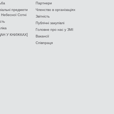
ьба
Партнери
іальні предмети
Членство в організаціях
 Небесної Сотні
Звітність
сть
Публічні закупівлі
ліка
Головне про нас у ЗМІ
АН У КНИЖКАХ]
Вакансії
Співпраця