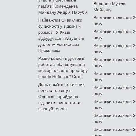
Видання Музею
пам'яті Коменданта
Майдану
Майдану Андрія Парубія
Виставки та заходи 
Найважливіші виклики
року
сучасності у відкритій
Виставки та заходи 
розмові. У Києві
року
відбудуться «Актуальні
діалоги» Ростислава
Виставки та заходи 
Прокопюка
року
Розпочалися підготовчі
Виставки та заходи 
роботи з облаштування
року
меморіального простору
Виставки та заходи 
Героїв Небесної Сотні
року
День памʼяті страчених
Виставки та заходи 
під час теракту в
року
Оленівці: прийди на
Виставки та заходи 
відкриття виставки та
року
вшануй героїв
Виставки та заходи 
року
Виставки та заходи 
року