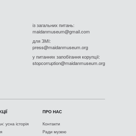
із загальних питань:
maidanmuseum@gmail.com
для ЗМІ:
press@maidanmuseum.org
у питаннях запобігання корупції:
stopcorruption@maidanmuseum.org
ЦІЇ
ПРО НАС
: усна історія
Контакти
ія
Ради музею