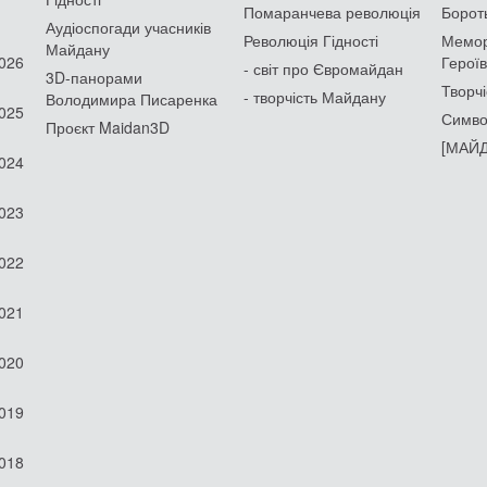
Помаранчева революція
Борот
Аудіоспогади учасників
Революція Гідності
Мемор
Майдану
2026
Героїв
- світ про Євромайдан
3D-панорами
Творчі
- творчість Майдану
Володимира Писаренка
2025
Симво
Проєкт Maidan3D
[МАЙД
2024
2023
2022
2021
2020
2019
2018