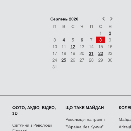
Попер
Наст
Серпень 2026
П
В
С
Ч
П
С
Н
1
2
3
4
5
6
7
8
9
10
11
12
13
14
15
16
17
18
19
20
21
22
23
24
25
26
27
28
29
30
31
ФОТО, АУДІО, ВІДЕО,
ЩО ТАКЕ МАЙДАН
КОЛЕК
3D
Революція на граніті
Майдан
Світлини з Революції
"Україна без Кучми"
Агітац
Гідності