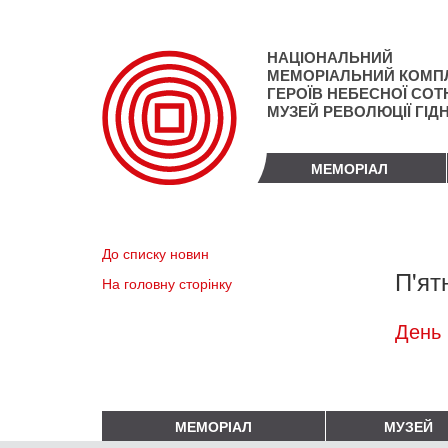
Перейти
до
основного
НАЦІОНАЛЬНИЙ
матеріалу
МЕМОРІАЛЬНИЙ КОМП
ГЕРОЇВ НЕБЕСНОЇ СОТН
МУЗЕЙ РЕВОЛЮЦІЇ ГІД
МЕМОРІАЛ
До списку новин
П'ят
На головну сторінку
День 
МЕМОРІАЛ
МУЗЕЙ