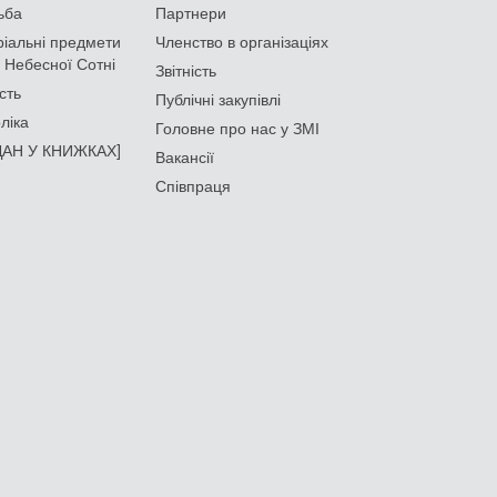
ьба
Партнери
іальні предмети
Членство в організаціях
 Небесної Сотні
Звітність
сть
Публічні закупівлі
ліка
Головне про нас у ЗМІ
АН У КНИЖКАХ]
Вакансії
Співпраця