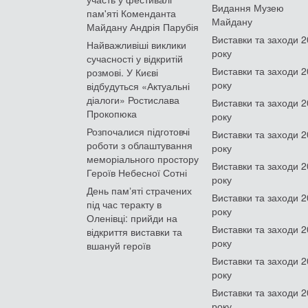
Видання Музею
пам'яті Коменданта
Майдану
Майдану Андрія Парубія
Виставки та заходи 
Найважливіші виклики
року
сучасності у відкритій
Виставки та заходи 
розмові. У Києві
року
відбудуться «Актуальні
діалоги» Ростислава
Виставки та заходи 
Прокопюка
року
Розпочалися підготовчі
Виставки та заходи 
роботи з облаштування
року
меморіального простору
Виставки та заходи 
Героїв Небесної Сотні
року
День памʼяті страчених
Виставки та заходи 
під час теракту в
року
Оленівці: прийди на
Виставки та заходи 
відкриття виставки та
року
вшануй героїв
Виставки та заходи 
року
Виставки та заходи 
року