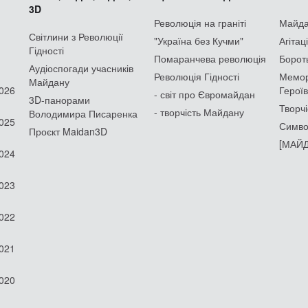
3D
Революція на граніті
Майдан
Світлини з Революції
"Україна без Кучми"
Агітац
Гідності
Помаранчева революція
Борот
Аудіоспогади учасників
Революція Гідності
Мемор
Майдану
2026
Героїв
- світ про Євромайдан
3D-панорами
Творчі
- творчість Майдану
Володимира Писаренка
2025
Симво
Проєкт Maidan3D
[МАЙД
2024
2023
2022
2021
2020