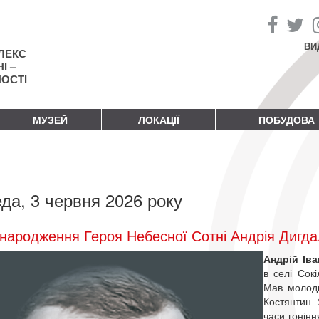
ВИ
ЛЕКС
І –
НОСТІ
МУЗЕЙ
ЛОКАЦІЇ
ПОБУДОВА
да, 3 червня 2026 року
народження Героя Небесної Сотні Андрія Дигд
Андрій Ів
в селі Сокі
Мав молодш
Костянтин 
часи гонінн