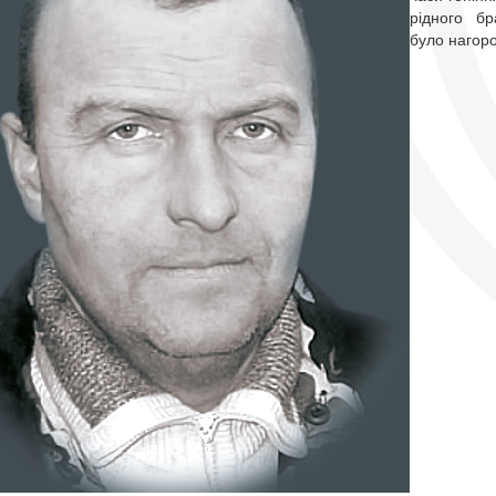
рідного бр
було нагор