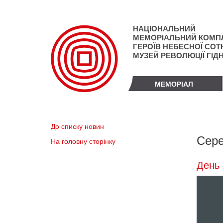
Перейти
до
основного
НАЦІОНАЛЬНИЙ
матеріалу
МЕМОРІАЛЬНИЙ КОМП
ГЕРОЇВ НЕБЕСНОЇ СОТН
МУЗЕЙ РЕВОЛЮЦІЇ ГІД
МЕМОРІАЛ
До списку новин
Сере
На головну сторінку
День 