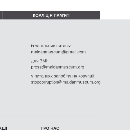
КОАЛІЦІЯ ПАМ'ЯТІ
із загальних питань:
maidanmuseum@gmail.com
для ЗМІ:
press@maidanmuseum.org
у питаннях запобігання корупції:
stopcorruption@maidanmuseum.org
ЦІЇ
ПРО НАС