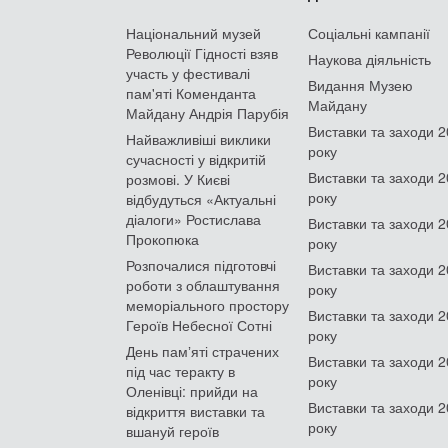
Національний музей
Соціальні кампанії
Революції Гідності взяв
Наукова діяльність
участь у фестивалі
Видання Музею
пам'яті Коменданта
Майдану
Майдану Андрія Парубія
Виставки та заходи 
Найважливіші виклики
року
сучасності у відкритій
Виставки та заходи 
розмові. У Києві
року
відбудуться «Актуальні
діалоги» Ростислава
Виставки та заходи 
Прокопюка
року
Розпочалися підготовчі
Виставки та заходи 
роботи з облаштування
року
меморіального простору
Виставки та заходи 
Героїв Небесної Сотні
року
День памʼяті страчених
Виставки та заходи 
під час теракту в
року
Оленівці: прийди на
Виставки та заходи 
відкриття виставки та
року
вшануй героїв