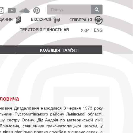
Пошукова
форма
Пошук
ДАННЯ
ЕКСКУРСІЇ
СПІВПРАЦЯ
ТЕРИТОРІЯ ГІДНОСТІ: AR
УКР
ENG
КОАЛІЦІЯ ПАМ'ЯТІ
аловича
анович Дигдалович
народився 3 червня 1973 року
льники Пустомитівського району Львівської області.
у сестру Олену. Дід Андрія по материнській лінії
Яримович, священник греко-католицької церкви, у
я вірян підпільно правив службу в місцевих селах, а