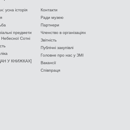
: усна історія
Контакти
ія
Ради музею
ьба
Партнери
іальні предмети
Членство в організаціях
 Небесної Сотні
Звітність
сть
Публічні закупівлі
ліка
Головне про нас у ЗМІ
АН У КНИЖКАХ]
Вакансії
Співпраця