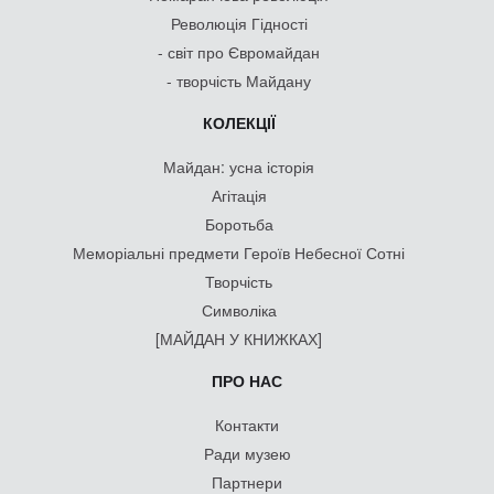
Революція Гідності
- світ про Євромайдан
- творчість Майдану
КОЛЕКЦІЇ
Майдан: усна історія
Агітація
Боротьба
Меморіальні предмети Героїв Небесної Сотні
Творчість
Символіка
[МАЙДАН У КНИЖКАХ]
ПРО НАС
Контакти
Ради музею
Партнери