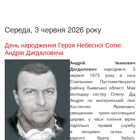
Середа, 3 червня 2026 року
День народження Героя Небесної Сотні
Андрія Дигдаловича
Андрій Іванович
Дигдалович
народився 3
червня 1973 року в селі
Сокільники Пустомитівського
району Львівської області. Мав
молодшу сестру Олену. Дід
Андрія по материнській лінії
Костянтин Яримович,
священник греко-католицької
церкви, у часи гоніння вірян
підпільно правив службу
в місцевих селах, а
рідного брата бабусі,