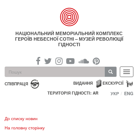
Перейти
до
основного
матеріалу
НАЦІОНАЛЬНИЙ МЕМОРІАЛЬНИЙ КОМПЛЕКС
ГЕРОЇВ НЕБЕСНОЇ СОТНІ – МУЗЕЙ РЕВОЛЮЦІЇ
ГІДНОСТІ
Пошукова
Toggl
форма
navig
Пошук
ВИДАННЯ
ЕКСКУРСІЇ
СПІВПРАЦЯ
ТЕРИТОРІЯ ГІДНОСТІ: AR
УКР
ENG
До списку новин
На головну сторінку