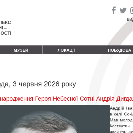
ВИ
ЛЕКС
І –
НОСТІ
МУЗЕЙ
ЛОКАЦІЇ
ПОБУДОВА
да, 3 червня 2026 року
народження Героя Небесної Сотні Андрія Дигд
Андрій Ів
в селі Сокі
Мав молодш
Костянтин 
часи гонінн