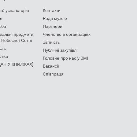
: усна історія
Контакти
ія
Ради музею
ьба
Партнери
іальні предмети
Членство в організаціях
 Небесної Сотні
Звітність
сть
Публічні закупівлі
ліка
Головне про нас у ЗМІ
АН У КНИЖКАХ]
Вакансії
Співпраця