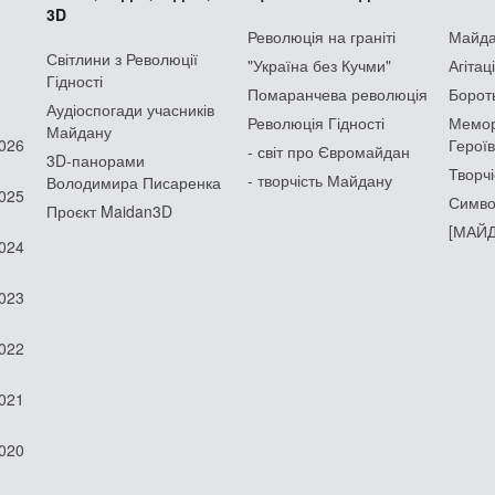
3D
Революція на граніті
Майдан
Світлини з Революції
"Україна без Кучми"
Агітац
Гідності
Помаранчева революція
Борот
Аудіоспогади учасників
Революція Гідності
Мемор
Майдану
2026
Героїв
- світ про Євромайдан
3D-панорами
Творчі
- творчість Майдану
Володимира Писаренка
2025
Симво
Проєкт Maidan3D
[МАЙД
2024
2023
2022
2021
2020