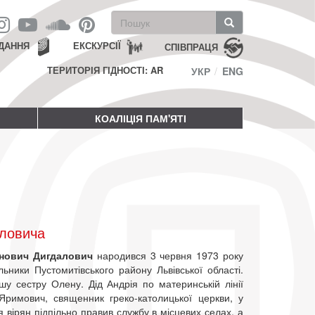
Пошукова
форма
Пошук
ДАННЯ
ЕКСКУРСІЇ
СПІВПРАЦЯ
ТЕРИТОРІЯ ГІДНОСТІ: AR
УКР
ENG
КОАЛІЦІЯ ПАМ'ЯТІ
аловича
анович Дигдалович
народився 3 червня 1973 року
льники Пустомитівського району Львівської області.
у сестру Олену. Дід Андрія по материнській лінії
Яримович, священник греко-католицької церкви, у
я вірян підпільно правив службу в місцевих селах, а