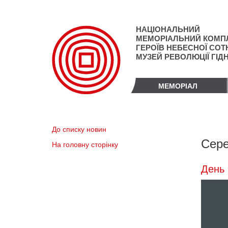
Перейти
до
основного
НАЦІОНАЛЬНИЙ
матеріалу
МЕМОРІАЛЬНИЙ КОМП
ГЕРОЇВ НЕБЕСНОЇ СОТН
МУЗЕЙ РЕВОЛЮЦІЇ ГІД
МЕМОРІАЛ
До списку новин
Сере
На головну сторінку
День 