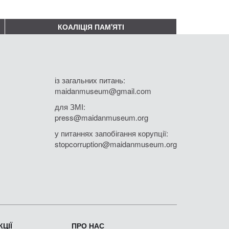
КОАЛІЦІЯ ПАМ'ЯТІ
із загальних питань:
maidanmuseum@gmail.com
для ЗМІ:
press@maidanmuseum.org
у питаннях запобігання корупції:
stopcorruption@maidanmuseum.org
ЦІЇ
ПРО НАС