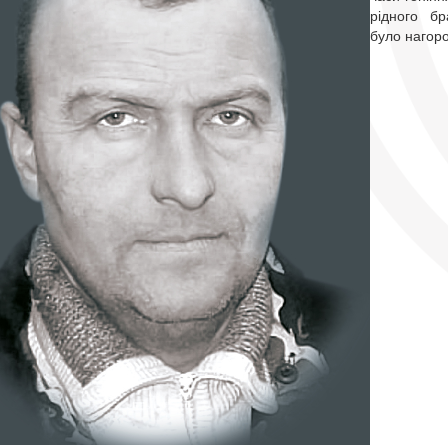
рідного бр
було нагор