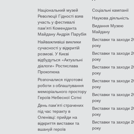
Національний музей
Соціальні кампанії
Революції Гідності взяв
Наукова діяльність
участь у фестивалі
Видання Музею
пам'яті Коменданта
Майдану
Майдану Андрія Парубія
Виставки та заходи 
Найважливіші виклики
року
сучасності у відкритій
Виставки та заходи 
розмові. У Києві
року
відбудуться «Актуальні
діалоги» Ростислава
Виставки та заходи 
Прокопюка
року
Розпочалися підготовчі
Виставки та заходи 
роботи з облаштування
року
меморіального простору
Виставки та заходи 
Героїв Небесної Сотні
року
День памʼяті страчених
Виставки та заходи 
під час теракту в
року
Оленівці: прийди на
Виставки та заходи 
відкриття виставки та
року
вшануй героїв