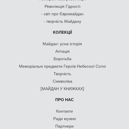
Революція Гідності
- світ про Євромайдан
- творчість Майдану
КОЛЕКЦІЇ
Майдан: усна історія
Агітація
Боротьба
Меморіальні предмети Героїв Небесної Сотні
Творчість
Символіка
[МАЙДАН У КНИЖКАХ]
ПРО НАС
Контакти
Ради музею
Партнери