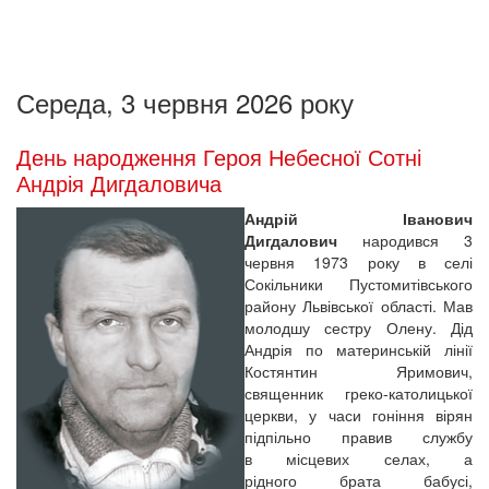
Середа, 3 червня 2026 року
День народження Героя Небесної Сотні
Андрія Дигдаловича
Андрій Іванович
Дигдалович
народився 3
червня 1973 року в селі
Сокільники Пустомитівського
району Львівської області. Мав
молодшу сестру Олену. Дід
Андрія по материнській лінії
Костянтин Яримович,
священник греко-католицької
церкви, у часи гоніння вірян
підпільно правив службу
в місцевих селах, а
рідного брата бабусі,