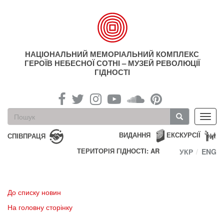
Перейти
до
основного
матеріалу
НАЦІОНАЛЬНИЙ МЕМОРІАЛЬНИЙ КОМПЛЕКС
ГЕРОЇВ НЕБЕСНОЇ СОТНІ – МУЗЕЙ РЕВОЛЮЦІЇ
ГІДНОСТІ
Пошукова
Toggl
форма
navig
Пошук
ВИДАННЯ
ЕКСКУРСІЇ
СПІВПРАЦЯ
ТЕРИТОРІЯ ГІДНОСТІ: AR
УКР
ENG
До списку новин
На головну сторінку