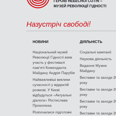
ГЕРОЇВ НЕБЕСНОЇ СОТНІ –
МУЗЕЙ РЕВОЛЮЦІЇ ГІДНОСТІ
Назустріч свободі!
НОВИНИ
ДІЯЛЬНІСТЬ
Національний музей
Соціальні кампанії
Революції Гідності взяв
Наукова діяльність
участь у фестивалі
Видання Музею
пам'яті Коменданта
Майдану
Майдану Андрія Парубія
Виставки та заходи 
Найважливіші виклики
року
сучасності у відкритій
Виставки та заходи 
розмові. У Києві
року
відбудуться «Актуальні
діалоги» Ростислава
Виставки та заходи 
Прокопюка
року
Розпочалися підготовчі
Виставки та заходи 