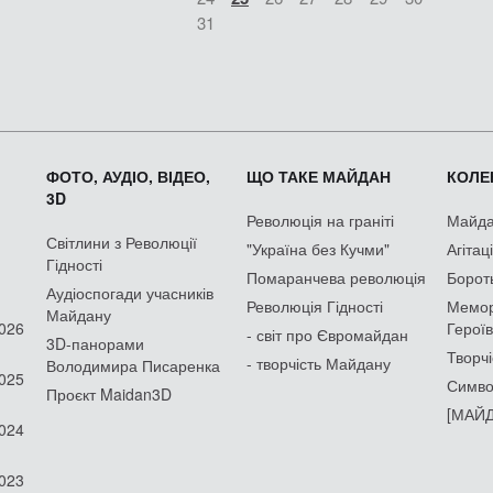
31
ФОТО, АУДІО, ВІДЕО,
ЩО ТАКЕ МАЙДАН
КОЛЕК
3D
Революція на граніті
Майдан
Світлини з Революції
"Україна без Кучми"
Агітац
Гідності
Помаранчева революція
Борот
Аудіоспогади учасників
Революція Гідності
Мемор
Майдану
2026
Героїв
- світ про Євромайдан
3D-панорами
Творчі
- творчість Майдану
Володимира Писаренка
2025
Симво
Проєкт Maidan3D
[МАЙД
2024
2023