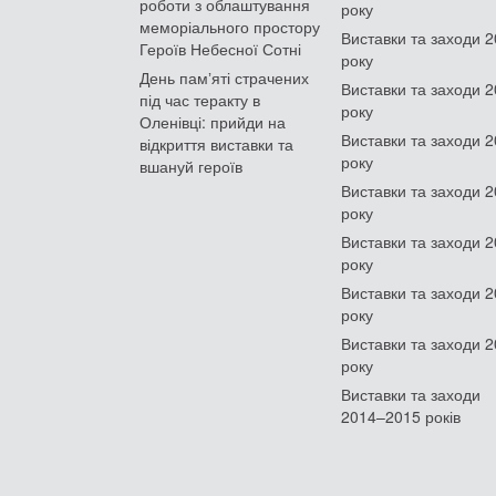
роботи з облаштування
року
меморіального простору
Виставки та заходи 
Героїв Небесної Сотні
року
День памʼяті страчених
Виставки та заходи 
під час теракту в
року
Оленівці: прийди на
Виставки та заходи 
відкриття виставки та
року
вшануй героїв
Виставки та заходи 
року
Виставки та заходи 
року
Виставки та заходи 
року
Виставки та заходи 
року
Виставки та заходи
2014–2015 років