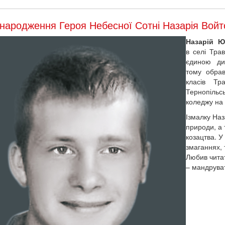
народження Героя Небесної Сотні Назарія Войт
Назарій 
в селі Тра
єдиною ди
тому обрав
класів Тр
Тернопільс
коледжу на
Ізмалку На
природи, а
козацтва. У
змаганнях, 
Любив читат
– мандруват