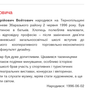
овича
Юрійович Войтович
народився на Тернопільщині
вневе Збаразького району 2 червня 1996 року. Був
тиною в батьків. Хлопець полюбляв малювати,
 відповідну професію – після закінчення дев’яти
авневської загальноосвітньої школі вступив до
ького кооперативного торговельно-економічного
 факультет дизайну.
зар був дуже допитливим. Цікавився таємницями
 також подіями минувшини, особливо історією
 школі брав участь у спортивних і туристичних
театральних виставах, конкурсах і вікторинах.
и та слухати музику, мріяв стати художником, а ще
и світом.
Народився: 1996-06-02