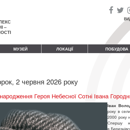
ВИ
ЛЕКС
І –
НОСТІ
МУЗЕЙ
ЛОКАЦІЇ
ПОБУДОВА
орок, 2 червня 2026 року
народження Героя Небесної Сотні Івана Город
Іван Вол
року в сели
2000 року 
Спершу на
в Березнівс