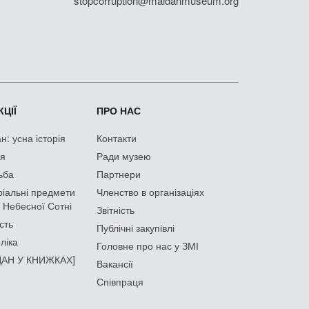
stopcorruption@maidanmuseum.org
ЦІЇ
ПРО НАС
: усна історія
Контакти
ія
Ради музею
ьба
Партнери
іальні предмети
Членство в організаціях
 Небесної Сотні
Звітність
сть
Публічні закупівлі
ліка
Головне про нас у ЗМІ
АН У КНИЖКАХ]
Вакансії
Співпраця