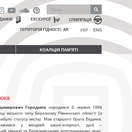
Пошукова
форма
Пошук
ДАННЯ
ЕКСКУРСІЇ
СПІВПРАЦЯ
ТЕРИТОРІЯ ГІДНОСТІ: AR
УКР
ENG
КОАЛІЦІЯ ПАМ'ЯТІ
нюка
одимирович Городнюк
народився 2 червня 1984
щі міського типу Березному Рівненської області (із
набуло статусу міста). Мав старшого брата Вадима.
вчався у місцевій школі-інтернаті, далі –
ькій гімназії та Березнівському агротехнічному ліцеї.