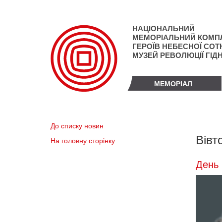
Перейти
до
основного
НАЦІОНАЛЬНИЙ
матеріалу
МЕМОРІАЛЬНИЙ КОМП
ГЕРОЇВ НЕБЕСНОЇ СОТН
МУЗЕЙ РЕВОЛЮЦІЇ ГІД
МЕМОРІАЛ
До списку новин
Вівт
На головну сторінку
День 