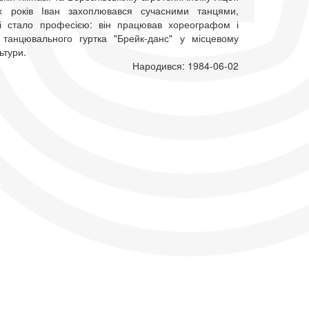
их років Іван захоплювався сучасними танцями,
і стало професією: він працював хореографом і
 танцювального гуртка "Брейк-данс" у місцевому
ьтури.
Народився: 1984-06-02