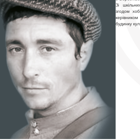
Зі шкільн
згодом хоб
керівником
будинку кул