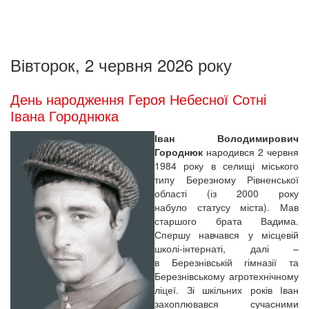
Вівторок, 2 червня 2026 року
День народження Героя Небесної Сотні
Івана Городнюка
Іван Володимирович
Городнюк
народився 2 червня
1984 року в селищі міського
типу Березному Рівненської
області (із 2000 року
набуло статусу міста). Мав
старшого брата Вадима.
Спершу навчався у місцевій
школі-інтернаті, далі –
в Березнівській гімназії та
Березнівському агротехнічному
ліцеї. Зі шкільних років Іван
захоплювався сучасними