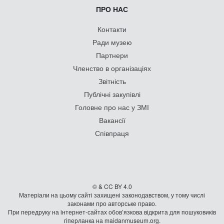
ПРО НАС
Контакти
Ради музею
Партнери
Членство в організаціях
Звітність
Публічні закупівлі
Головне про нас у ЗМІ
Вакансії
Співпраця
© & CC BY 4.0
Матеріали на цьому сайті захищені законодавством, у тому числі
законами про авторське право.
При передруку на iнтернет-сайтах обов’язкова відкрита для пошуковиків
гiперланка на maidanmuseum.org.