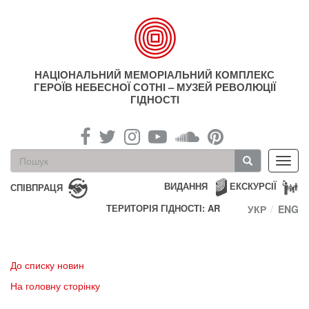
Перейти
до
основного
матеріалу
НАЦІОНАЛЬНИЙ МЕМОРІАЛЬНИЙ КОМПЛЕКС
ГЕРОЇВ НЕБЕСНОЇ СОТНІ – МУЗЕЙ РЕВОЛЮЦІЇ
ГІДНОСТІ
Пошукова
Toggl
форма
navig
Пошук
ВИДАННЯ
ЕКСКУРСІЇ
СПІВПРАЦЯ
ТЕРИТОРІЯ ГІДНОСТІ: AR
УКР
ENG
До списку новин
На головну сторінку