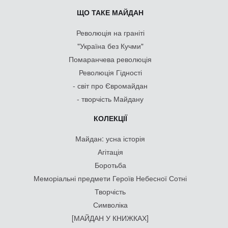
ЩО ТАКЕ МАЙДАН
Революція на граніті
"Україна без Кучми"
Помаранчева революція
Революція Гідності
- світ про Євромайдан
- творчість Майдану
КОЛЕКЦІЇ
Майдан: усна історія
Агітація
Боротьба
Меморіальні предмети Героїв Небесної Сотні
Творчість
Символіка
[МАЙДАН У КНИЖКАХ]