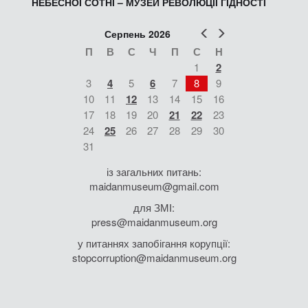
НЕБЕСНОЇ СОТНІ – МУЗЕЙ РЕВОЛЮЦІЇ ГІДНОСТІ
Попер
Наст
Серпень 2026
П
В
С
Ч
П
С
Н
1
2
3
4
5
6
7
8
9
10
11
12
13
14
15
16
17
18
19
20
21
22
23
24
25
26
27
28
29
30
31
із загальних питань:
maidanmuseum@gmail.com
для ЗМІ:
press@maidanmuseum.org
у питаннях запобігання корупції:
stopcorruption@maidanmuseum.org