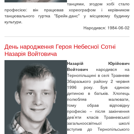
танцями, згодом хобі стало
професією: він працював хореографом і керівником
танцювального гуртка "Брейк-данс" у місцевому будинку
культури.
Народився: 1984-06-02
День народження Героя Небесної Сотні
Назарія Войтовича
Назарій Юрійович
Войтович
народився на
Тернопільщині в селі Травневе
Збаразького району 2 червня
1996 року. Був єдиною
дитиною в батьків. Хлопець
полюбляв малювати,
тому обрав відповідну
професію – після закінчення
дев’яти класів Травневської
загальноосвітньої школі
вступив до Тернопільського