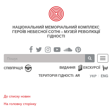
Перейти
до
основного
матеріалу
НАЦІОНАЛЬНИЙ МЕМОРІАЛЬНИЙ КОМПЛЕКС
ГЕРОЇВ НЕБЕСНОЇ СОТНІ – МУЗЕЙ РЕВОЛЮЦІЇ
ГІДНОСТІ
Пошукова
Toggl
форма
navig
Пошук
ВИДАННЯ
ЕКСКУРСІЇ
СПІВПРАЦЯ
ТЕРИТОРІЯ ГІДНОСТІ: AR
УКР
ENG
До списку новин
На головну сторінку