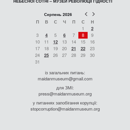
НЕБЕСНОЇ СОТНІ – МУЗЕЙ РЕВОЛЮЦІЇ ГІДНОСТІ
Попер
Наст
Серпень 2026
П
В
С
Ч
П
С
Н
1
2
3
4
5
6
7
8
9
10
11
12
13
14
15
16
17
18
19
20
21
22
23
24
25
26
27
28
29
30
31
із загальних питань:
maidanmuseum@gmail.com
для ЗМІ:
press@maidanmuseum.org
у питаннях запобігання корупції:
stopcorruption@maidanmuseum.org