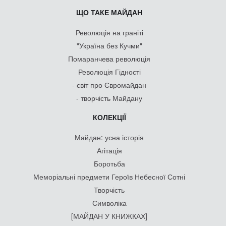
ЩО ТАКЕ МАЙДАН
Революція на граніті
"Україна без Кучми"
Помаранчева революція
Революція Гідності
- світ про Євромайдан
- творчість Майдану
КОЛЕКЦІЇ
Майдан: усна історія
Агітація
Боротьба
Меморіальні предмети Героїв Небесної Сотні
Творчість
Символіка
[МАЙДАН У КНИЖКАХ]