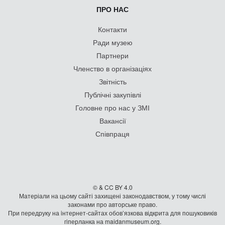
ПРО НАС
Контакти
Ради музею
Партнери
Членство в організаціях
Звітність
Публічні закупівлі
Головне про нас у ЗМІ
Вакансії
Співпраця
© & CC BY 4.0
Матеріали на цьому сайті захищені законодавством, у тому числі
законами про авторське право.
При передруку на iнтернет-сайтах обов’язкова відкрита для пошуковиків
гiперланка на maidanmuseum.org.