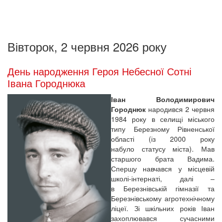
Вівторок, 2 червня 2026 року
День народження Героя Небесної Сотні
Івана Городнюка
Іван Володимирович
Городнюк
народився 2 червня
1984 року в селищі міського
типу Березному Рівненської
області (із 2000 року
набуло статусу міста). Мав
старшого брата Вадима.
Спершу навчався у місцевій
школі-інтернаті, далі –
в Березнівській гімназії та
Березнівському агротехнічному
ліцеї. Зі шкільних років Іван
захоплювався сучасними