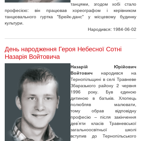
танцями, згодом хобі стало
професією: він працював хореографом і керівником
танцювального гуртка "Брейк-данс" у місцевому будинку
культури.
Народився: 1984-06-02
День народження Героя Небесної Сотні
Назарія Войтовича
Назарій Юрійович
Войтович
народився на
Тернопільщині в селі Травневе
Збаразького району 2 червня
1996 року. Був єдиною
дитиною в батьків. Хлопець
полюбляв малювати,
тому обрав відповідну
професію – після закінчення
дев’яти класів Травневської
загальноосвітньої школі
вступив до Тернопільського