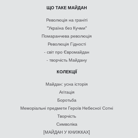
ЩО ТАКЕ МАЙДАН
Революція на граніті
"Україна без Кучми"
Помаранчева революція
Революція Гідності
- світ про Євромайдан
- творчість Майдану
КОЛЕКЦІЇ
Майдан: усна історія
Агітація
Боротьба
Меморіальні предмети Героїв Небесної Сотні
Творчість
Символіка
[МАЙДАН У КНИЖКАХ]