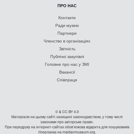
ПРО НАС
Контакти
Ради музею
Партнери
Членство в організаціях
Звітність
Публічні закупівлі
Головне про нас у ЗМІ
Вакансії
Співпраця
© & CC BY 4.0
Матеріали на цьому сайті захищені законодавством, у тому числі
законами про авторське право.
При передруку на iнтернет-сайтах обов’язкова відкрита для пошуковиків
гiперланка на maidanmuseum.org.