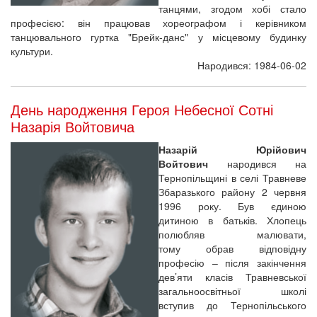
танцями, згодом хобі стало
професією: він працював хореографом і керівником
танцювального гуртка "Брейк-данс" у місцевому будинку
культури.
Народився: 1984-06-02
День народження Героя Небесної Сотні
Назарія Войтовича
Назарій Юрійович
Войтович
народився на
Тернопільщині в селі Травневе
Збаразького району 2 червня
1996 року. Був єдиною
дитиною в батьків. Хлопець
полюбляв малювати,
тому обрав відповідну
професію – після закінчення
дев’яти класів Травневської
загальноосвітньої школі
вступив до Тернопільського