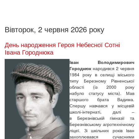
Вівторок, 2 червня 2026 року
День народження Героя Небесної Сотні
Івана Городнюка
Іван Володимирович
Городнюк
народився 2 червня
1984 року в селищі міського
типу Березному Рівненської
області (із 2000 року
набуло статусу міста). Мав
старшого брата Вадима.
Спершу навчався у місцевій
школі-інтернаті, далі –
в Березнівській гімназії та
Березнівському агротехнічному
ліцеї. Зі шкільних років Іван
захоплювався сучасними