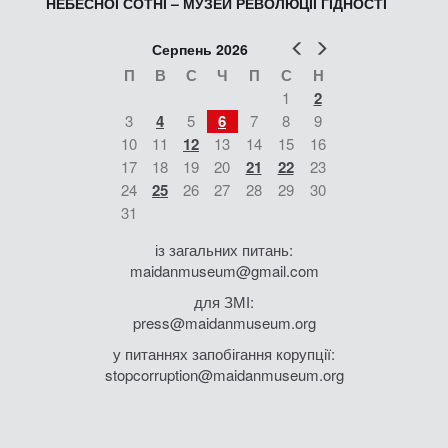
НЕБЕСНОЇ СОТНІ – МУЗЕЙ РЕВОЛЮЦІЇ ГІДНОСТІ
Попер
Наст
Серпень 2026
П
В
С
Ч
П
С
Н
1
2
3
4
5
6
7
8
9
10
11
12
13
14
15
16
17
18
19
20
21
22
23
24
25
26
27
28
29
30
31
із загальних питань:
maidanmuseum@gmail.com
для ЗМІ:
press@maidanmuseum.org
у питаннях запобігання корупції:
stopcorruption@maidanmuseum.org