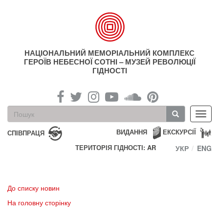
Перейти
до
основного
матеріалу
НАЦІОНАЛЬНИЙ МЕМОРІАЛЬНИЙ КОМПЛЕКС
ГЕРОЇВ НЕБЕСНОЇ СОТНІ – МУЗЕЙ РЕВОЛЮЦІЇ
ГІДНОСТІ
Пошукова
Toggl
форма
navig
Пошук
ВИДАННЯ
ЕКСКУРСІЇ
СПІВПРАЦЯ
ТЕРИТОРІЯ ГІДНОСТІ: AR
УКР
ENG
До списку новин
На головну сторінку