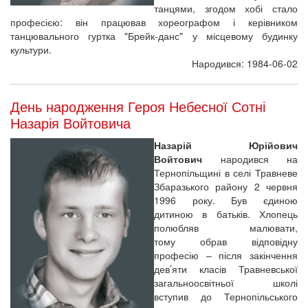
танцями, згодом хобі стало
професією: він працював хореографом і керівником
танцювального гуртка "Брейк-данс" у місцевому будинку
культури.
Народився: 1984-06-02
День народження Героя Небесної Сотні
Назарія Войтовича
Назарій Юрійович
Войтович
народився на
Тернопільщині в селі Травневе
Збаразького району 2 червня
1996 року. Був єдиною
дитиною в батьків. Хлопець
полюбляв малювати,
тому обрав відповідну
професію – після закінчення
дев’яти класів Травневської
загальноосвітньої школі
вступив до Тернопільського