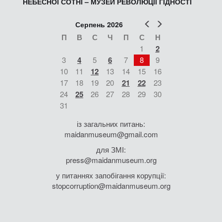
НЕБЕСНОЇ СОТНІ – МУЗЕЙ РЕВОЛЮЦІЇ ГІДНОСТІ
Попер
Наст
Серпень 2026
П
В
С
Ч
П
С
Н
1
2
3
4
5
6
7
8
9
10
11
12
13
14
15
16
17
18
19
20
21
22
23
24
25
26
27
28
29
30
31
із загальних питань:
maidanmuseum@gmail.com
для ЗМІ:
press@maidanmuseum.org
у питаннях запобігання корупції:
stopcorruption@maidanmuseum.org