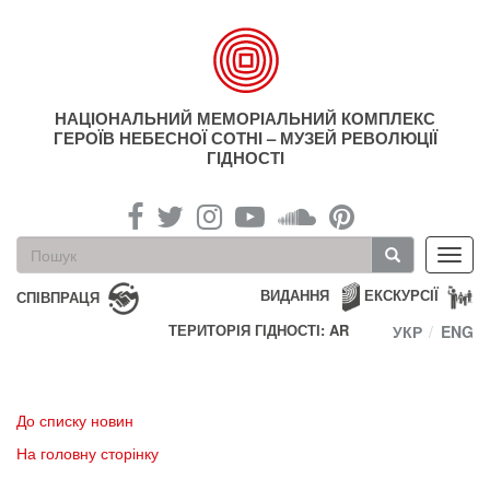
Перейти
до
основного
матеріалу
НАЦІОНАЛЬНИЙ МЕМОРІАЛЬНИЙ КОМПЛЕКС
ГЕРОЇВ НЕБЕСНОЇ СОТНІ – МУЗЕЙ РЕВОЛЮЦІЇ
ГІДНОСТІ
Пошукова
Toggl
форма
navig
Пошук
ВИДАННЯ
ЕКСКУРСІЇ
СПІВПРАЦЯ
ТЕРИТОРІЯ ГІДНОСТІ: AR
УКР
ENG
До списку новин
На головну сторінку