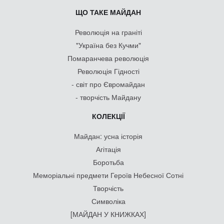
ЩО ТАКЕ МАЙДАН
Революція на граніті
"Україна без Кучми"
Помаранчева революція
Революція Гідності
- світ про Євромайдан
- творчість Майдану
КОЛЕКЦІЇ
Майдан: усна історія
Агітація
Боротьба
Меморіальні предмети Героїв Небесної Сотні
Творчість
Символіка
[МАЙДАН У КНИЖКАХ]