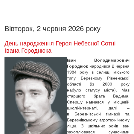
Вівторок, 2 червня 2026 року
День народження Героя Небесної Сотні
Івана Городнюка
Іван Володимирович
Городнюк
народився 2 червня
1984 року в селищі міського
типу Березному Рівненської
області (із 2000 року
набуло статусу міста). Мав
старшого брата Вадима.
Спершу навчався у місцевій
школі-інтернаті, далі –
в Березнівській гімназії та
Березнівському агротехнічному
ліцеї. Зі шкільних років Іван
захоплювався сучасними