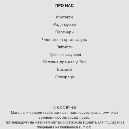
ПРО НАС
Контакти
Ради музею
Партнери
Членство в організаціях
Звітність
Публічні закупівлі
Головне про нас у ЗМІ
Вакансії
Співпраця
© & CC BY 4.0
Матеріали на цьому сайті захищені законодавством, у тому числі
законами про авторське право.
При передруку на iнтернет-сайтах обов’язкова відкрита для пошуковиків
гiперланка на maidanmuseum.org.