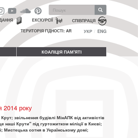
Пошукова
форма
Пошук
ДАННЯ
ЕКСКУРСІЇ
СПІВПРАЦЯ
ТЕРИТОРІЯ ГІДНОСТІ: AR
УКР
ENG
КОАЛІЦІЯ ПАМ'ЯТІ
я 2014 року
в Крут; звільнення будівлі МінАПК від активістів
е наші Крути" під гуртожитком міліції в Києві;
; Мистецька сотня в Українському домі;