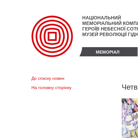
Перейти
до
основного
НАЦІОНАЛЬНИЙ
матеріалу
МЕМОРІАЛЬНИЙ КОМП
ГЕРОЇВ НЕБЕСНОЇ СОТН
МУЗЕЙ РЕВОЛЮЦІЇ ГІД
МЕМОРІАЛ
До списку новин
Четв
На головну сторінку