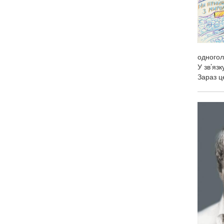
одногол
У зв’яз
Зараз ц