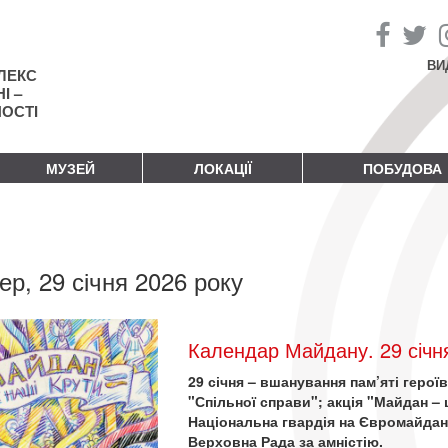
ВИ
ЛЕКС
І –
НОСТІ
МУЗЕЙ
ЛОКАЦІЇ
ПОБУДОВА
ер, 29 січня 2026 року
Календар Майдану. 29 січн
29 січня – вшанування пам’яті герої
"Спільної справи"; акція "Майдан – ц
Національна гвардія на Євромайдані
Верховна Рада за амністію.