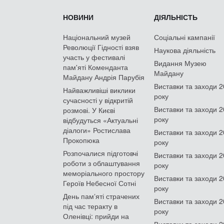
НОВИНИ
ДІЯЛЬНІСТЬ
Національний музей
Соціальні кампанії
Революції Гідності взяв
Наукова діяльність
участь у фестивалі
Видання Музею
пам'яті Коменданта
Майдану
Майдану Андрія Парубія
Виставки та заходи 
Найважливіші виклики
року
сучасності у відкритій
Виставки та заходи 
розмові. У Києві
року
відбудуться «Актуальні
діалоги» Ростислава
Виставки та заходи 
Прокопюка
року
Розпочалися підготовчі
Виставки та заходи 
роботи з облаштування
року
меморіального простору
Виставки та заходи 
Героїв Небесної Сотні
року
День памʼяті страчених
Виставки та заходи 
під час теракту в
року
Оленівці: прийди на
Виставки та заходи 