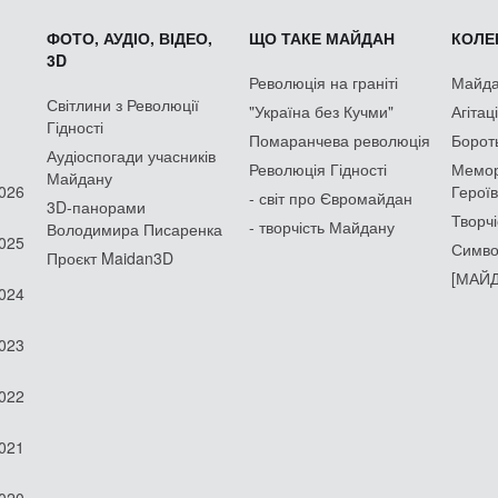
ФОТО, АУДІО, ВІДЕО,
ЩО ТАКЕ МАЙДАН
КОЛЕК
3D
Революція на граніті
Майдан
Світлини з Революції
"Україна без Кучми"
Агітац
Гідності
Помаранчева революція
Борот
Аудіоспогади учасників
Революція Гідності
Мемор
Майдану
2026
Героїв
- світ про Євромайдан
3D-панорами
Творчі
- творчість Майдану
Володимира Писаренка
2025
Симво
Проєкт Maidan3D
[МАЙД
2024
2023
2022
2021
2020