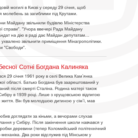
овій могилі в Києві у середу 29 січня, щоб
ся молебень за загиблими під Крутами.
ни Майдану звільнили будівлю Міністерства
ьної справи". "Учора ввечері Рада Майдану
мандат на дію в раді дає Майдан депутатам…
о ухвалено звільнити приміщення Мінагрополітики.
и "Свободи".
есної Сотні Богдана Калиняка
ся 29 січня 1961 року в селі Велика Кам’янка
ої області. Батько Богдана був заарештований у
ваний після смерті Сталіна. Родина матері також
Сибіру в 1939 році. Лише з хрущовською відлигою
 життя. Він був молодшою дитиною у сім’ї, мав
любив доглядати за кіньми, а вечорами слухав
лання у Сибіру. Після закінчення школи навчався у
бробки деревини (тепер Коломийський політехнічний
-механіка. Два роки відслужив під Мінськом у