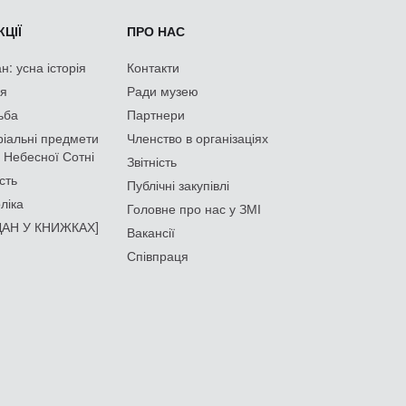
ЦІЇ
ПРО НАС
: усна історія
Контакти
ія
Ради музею
ьба
Партнери
іальні предмети
Членство в організаціях
 Небесної Сотні
Звітність
сть
Публічні закупівлі
ліка
Головне про нас у ЗМІ
АН У КНИЖКАХ]
Вакансії
Співпраця