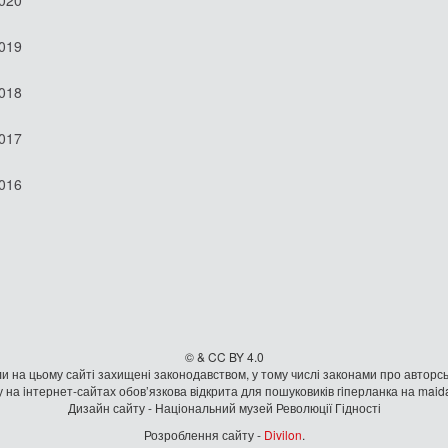
2019
2018
2017
2016
© & CC BY 4.0
и на цьому сайті захищені законодавством, у тому числі законами про авторсь
 на iнтернет-сайтах обов’язкова відкрита для пошуковиків гiперланка на mai
Дизайн сайту - Національний музей Революції Гідності
Розроблення сайту -
Divilon
.