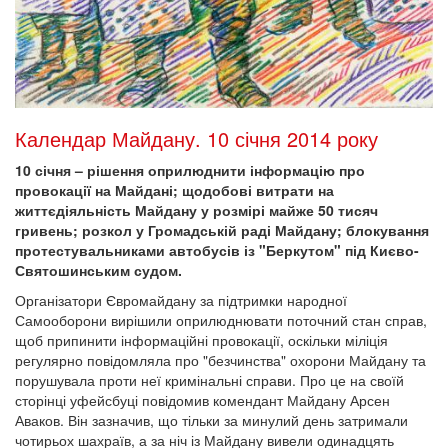
Календар Майдану. 10 січня 2014 року
10 січня – рішення оприлюднити інформацію про
провокації на Майдані; щодобові витрати на
життєдіяльність Майдану у розмірі майже 50 тисяч
гривень; розкол у Громадській раді Майдану; блокування
протестувальниками автобусів із "Беркутом" під Києво-
Святошинським судом.
Організатори Євромайдану за підтримки народної
Самооборони вирішили оприлюднювати поточний стан справ,
щоб припинити інформаційні провокації, оскільки міліція
регулярно повідомляла про "безчинства" охорони Майдану та
порушувала проти неї кримінальні справи. Про це на своїй
сторінці уфейсбуці повідомив комендант Майдану Арсен
Аваков. Він зазначив, що тільки за минулий день затримали
чотирьох шахраїв, а за ніч із Майдану вивели одинадцять