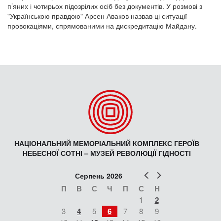
п’яних і чотирьох підозрілих осіб без документів. У розмові з
"Українською правдою" Арсен Аваков назвав ці ситуації
провокаціями, спрямованими на дискредитацію Майдану.
НАЦІОНАЛЬНИЙ МЕМОРІАЛЬНИЙ КОМПЛЕКС ГЕРОЇВ
НЕБЕСНОЇ СОТНІ – МУЗЕЙ РЕВОЛЮЦІЇ ГІДНОСТІ
Попер
Наст
Серпень 2026
П
В
С
Ч
П
С
Н
1
2
3
4
5
6
7
8
9