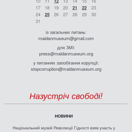
10
11
12
13
14
15
16
17
18
19
20
21
22
23
24
25
26
27
28
29
30
31
із загальних питань:
maidanmuseum@gmail.com
для ЗМІ:
press@maidanmuseum.org
у питаннях запобігання корупції:
stopcorruption@maidanmuseum.org
Назустріч свободі!
НОВИНИ
Національний музей Революції Гідності взяв участь у