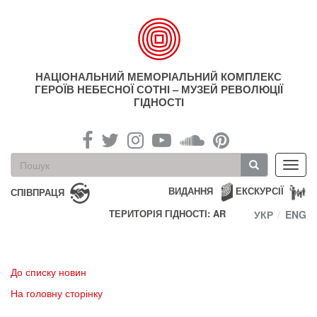
Перейти
до
основного
матеріалу
НАЦІОНАЛЬНИЙ МЕМОРІАЛЬНИЙ КОМПЛЕКС
ГЕРОЇВ НЕБЕСНОЇ СОТНІ – МУЗЕЙ РЕВОЛЮЦІЇ
ГІДНОСТІ
Пошукова
Toggl
форма
navig
Пошук
ВИДАННЯ
ЕКСКУРСІЇ
СПІВПРАЦЯ
ТЕРИТОРІЯ ГІДНОСТІ: AR
УКР
ENG
До списку новин
На головну сторінку