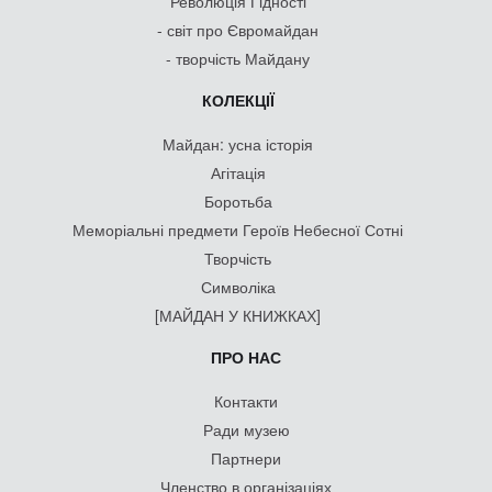
Революція Гідності
- світ про Євромайдан
- творчість Майдану
КОЛЕКЦІЇ
Майдан: усна історія
Агітація
Боротьба
Меморіальні предмети Героїв Небесної Сотні
Творчість
Символіка
[МАЙДАН У КНИЖКАХ]
ПРО НАС
Контакти
Ради музею
Партнери
Членство в організаціях