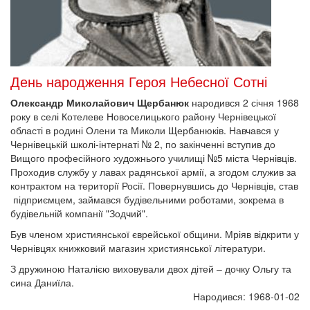
День народження Героя Небесної Сотні
Олександр Миколайович Щербанюк
народився 2 січня 1968
року в селі Котелеве Новоселицького району Чернівецької
області в родині Олени та Миколи Щербанюків. Навчався у
Чернівецькій школі-інтернаті № 2, по закінченні вступив до
Вищого професійного художнього училищі №5 міста Чернівців.
Проходив службу у лавах радянської армії, а згодом служив за
контрактом на території Росії. Повернувшись до Чернівців, став
підприємцем, займався будівельними роботами, зокрема в
будівельній компанії "Зодчий".
Був членом християнської єврейської общини. Мріяв відкрити у
Чернівцях книжковий магазин християнської літератури.
З дружиною Наталією виховували двох дітей – дочку Ольгу та
сина Даниїла.
Народився: 1968-01-02