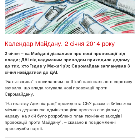
Календар Майдану. 2 січня 2014 року
2 січня – на Майдані дізналися про нові провокації від
влади; ДАІ під надуманим приводом приходила додому
до тих, хто їздив у Межигір'я; Євромайдан запланував 3
січня навідатися до ДАІ.
“Батьківщина” з посиланням на Штаб національного спротиву
заявила, що влада готувала нові провокації проти
Євромайдану.
“На вказівку Адміністрації президента СБУ разом із Київською
міською державною адміністрацією провела спеціальну
нараду, на якій було розроблено план технічних заходів і
провокацій проти Майдану”, – сказано в повідомленні
пресслужби партії.