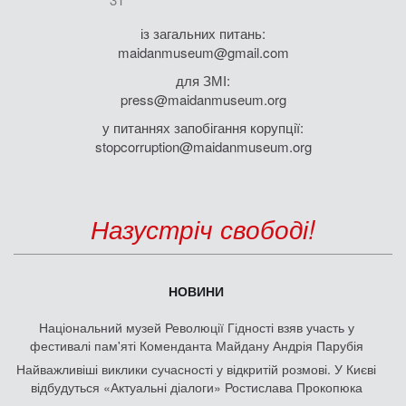
із загальних питань:
maidanmuseum@gmail.com
для ЗМІ:
press@maidanmuseum.org
у питаннях запобігання корупції:
stopcorruption@maidanmuseum.org
Назустріч свободі!
НОВИНИ
Національний музей Революції Гідності взяв участь у
фестивалі пам'яті Коменданта Майдану Андрія Парубія
Найважливіші виклики сучасності у відкритій розмові. У Києві
відбудуться «Актуальні діалоги» Ростислава Прокопюка