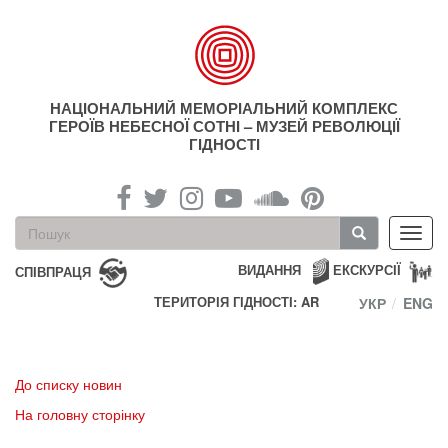
Перейти
до
основного
матеріалу
НАЦІОНАЛЬНИЙ МЕМОРІАЛЬНИЙ КОМПЛЕКС
ГЕРОЇВ НЕБЕСНОЇ СОТНІ – МУЗЕЙ РЕВОЛЮЦІЇ
ГІДНОСТІ
Пошукова
Toggl
форма
navig
Пошук
ВИДАННЯ
ЕКСКУРСІЇ
СПІВПРАЦЯ
ТЕРИТОРІЯ ГІДНОСТІ: AR
УКР
ENG
До списку новин
На головну сторінку