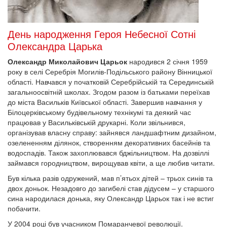
День народження Героя Небесної Сотні
Олександра Царька
Олександр Миколайович Царьок
народився 2 січня 1959
року в селі Серебрія Могилів-Подільського району Вінницької
області. Навчався у початковій Серебрійській та Серединській
загальноосвітній школах. Згодом разом із батьками переїхав
до міста Васильків Київської області. Завершив навчання у
Білоцерківському будівельному технікумі та деякий час
працював у Васильківській друкарні. Коли звільнився,
організував власну справу: зайнявся ландшафтним дизайном,
озелененням ділянок, створенням декоративних басейнів та
водоспадів. Також захоплювався бджільництвом. На дозвіллі
займався городництвом, вирощував квіти, а ще любив читати.
Був кілька разів одружений, мав п’ятьох дітей – трьох синів та
двох доньок. Незадовго до загибелі став дідусем – у старшого
сина народилася донька, яку Олександр Царьок так і не встиг
побачити.
У 2004 році був учасником Помаранчевої революції.