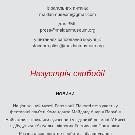
із загальних питань:
maidanmuseum@gmail.com
для ЗМІ:
press@maidanmuseum.org
у питаннях запобігання корупції:
stopcorruption@maidanmuseum.org
Назустріч свободі!
НОВИНИ
Національний музей Революції Гідності взяв участь у
фестивалі пам'яті Коменданта Майдану Андрія Парубія
Найважливіші виклики сучасності у відкритій розмові. У Києві
відбудуться «Актуальні діалоги» Ростислава Прокопюка
Розпочалися підготовчі роботи з облаштування