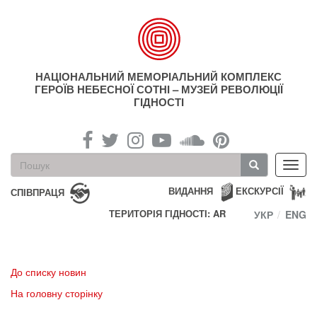
Перейти
до
основного
матеріалу
НАЦІОНАЛЬНИЙ МЕМОРІАЛЬНИЙ КОМПЛЕКС
ГЕРОЇВ НЕБЕСНОЇ СОТНІ – МУЗЕЙ РЕВОЛЮЦІЇ
ГІДНОСТІ
Пошукова
Toggl
форма
navig
Пошук
ВИДАННЯ
ЕКСКУРСІЇ
СПІВПРАЦЯ
ТЕРИТОРІЯ ГІДНОСТІ: AR
УКР
ENG
До списку новин
На головну сторінку