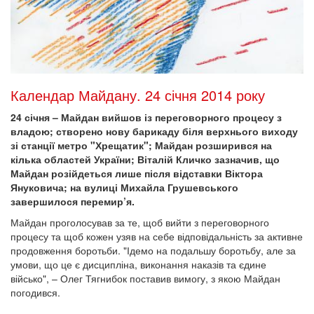
Календар Майдану. 24 січня 2014 року
24 січня – Майдан вийшов із переговорного процесу з
владою; створено нову барикаду біля верхнього виходу
зі станції метро "Хрещатик"; Майдан розширився на
кілька областей України; Віталій Кличко зазначив, що
Майдан розійдеться лише після відставки Віктора
Януковича; на вулиці Михайла Грушевського
завершилося перемир’я.
Майдан проголосував за те, щоб вийти з переговорного
процесу та щоб кожен узяв на себе відповідальність за активне
продовження боротьби. "Ідемо на подальшу боротьбу, але за
умови, що це є дисципліна, виконання наказів та єдине
військо", – Олег Тягнибок поставив вимогу, з якою Майдан
погодився.