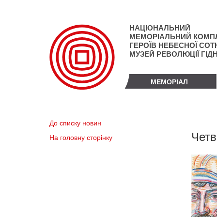
Перейти
до
основного
НАЦІОНАЛЬНИЙ
матеріалу
МЕМОРІАЛЬНИЙ КОМП
ГЕРОЇВ НЕБЕСНОЇ СОТН
МУЗЕЙ РЕВОЛЮЦІЇ ГІД
МЕМОРІАЛ
До списку новин
Четв
На головну сторінку