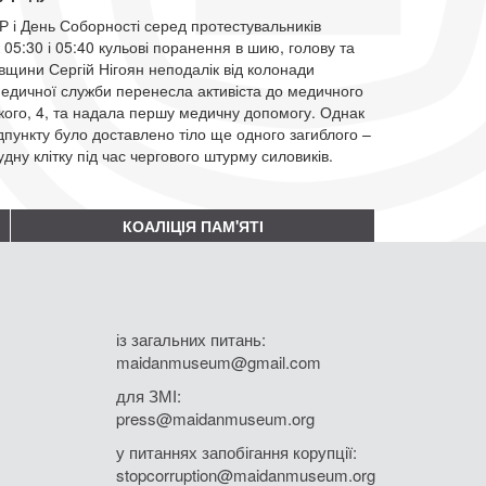
 і День Соборності серед протестувальників
ж 05:30 і 05:40 кульові поранення в шию, голову та
вщини Сергій Нігоян неподалік від колонади
медичної служби перенесла активіста до медичного
кого, 4, та надала першу медичну допомогу. Однак
дпункту було доставлено тіло ще одного загиблого –
ну клітку під час чергового штурму силовиків.
КОАЛІЦІЯ ПАМ'ЯТІ
із загальних питань:
maidanmuseum@gmail.com
для ЗМІ:
press@maidanmuseum.org
у питаннях запобігання корупції:
stopcorruption@maidanmuseum.org