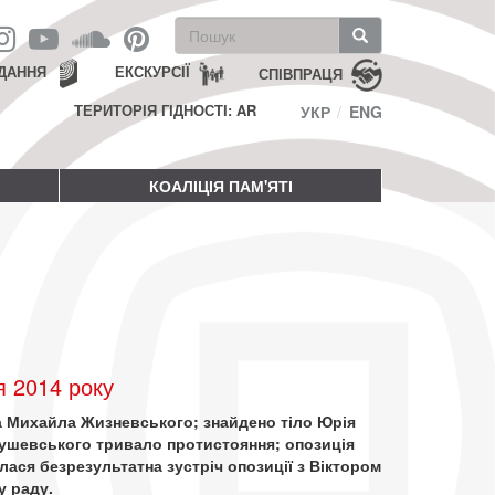
Пошукова
форма
Пошук
ДАННЯ
ЕКСКУРСІЇ
СПІВПРАЦЯ
ТЕРИТОРІЯ ГІДНОСТІ: AR
УКР
ENG
КОАЛІЦІЯ ПАМ'ЯТІ
я 2014 року
 та Михайла Жизневського; знайдено тіло Юрія
ушевського тривало протистояння; опозиція
лася безрезультатна зустріч опозиції з Віктором
у раду.