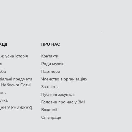
ЦІЇ
ПРО НАС
: усна історія
Контакти
ія
Ради музею
ьба
Партнери
іальні предмети
Членство в організаціях
 Небесної Сотні
Звітність
сть
Публічні закупівлі
ліка
Головне про нас у ЗМІ
АН У КНИЖКАХ]
Вакансії
Співпраця