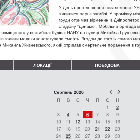
У День проголошення незалежності УНР
з’явилися перші загиблі. У проміжку мі
груди отримав вірменин із Дніпропетро
стадіону "Динамо". Мобільна бригада 
 розміщеного у вестибюлі будівлі НАНУ на вулиці Михайла Грушевсь
пів години медики констатували смерть. Згодом до того ж самого ме
а Михайла Жизневського, який отримав смертельне поранення в груд
ЛОКАЦІЇ
ПОБУДОВА
Попер
Наст
Серпень 2026
П
В
С
Ч
П
С
Н
1
2
3
4
5
6
7
8
9
10
11
12
13
14
15
16
17
18
19
20
21
22
23
24
25
26
27
28
29
30