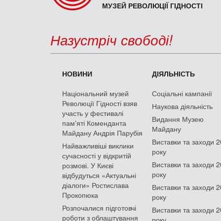
МУЗЕЙ РЕВОЛЮЦІЇ ГІДНОСТІ
Назустріч свободі!
НОВИНИ
ДІЯЛЬНІСТЬ
Національний музей
Соціальні кампанії
Революції Гідності взяв
Наукова діяльність
участь у фестивалі
Видання Музею
пам'яті Коменданта
Майдану
Майдану Андрія Парубія
Виставки та заходи 
Найважливіші виклики
року
сучасності у відкритій
Виставки та заходи 
розмові. У Києві
року
відбудуться «Актуальні
діалоги» Ростислава
Виставки та заходи 
Прокопюка
року
Розпочалися підготовчі
Виставки та заходи 
роботи з облаштування
року