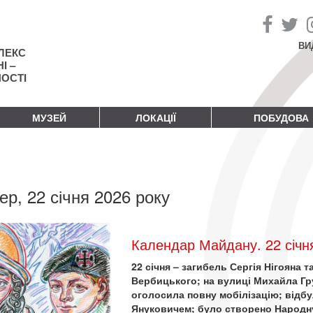
ВИ
ЛЕКС
І –
НОСТІ
МУЗЕЙ
ЛОКАЦІЇ
ПОБУДОВА
ер, 22 січня 2026 року
Календар Майдану. 22 січн
22 січня – загибель Сергія Нігояна
Вербицького; на вулиці Михайла Гр
оголосила повну мобілізацію; відбу
Януковичем; було створено Народн