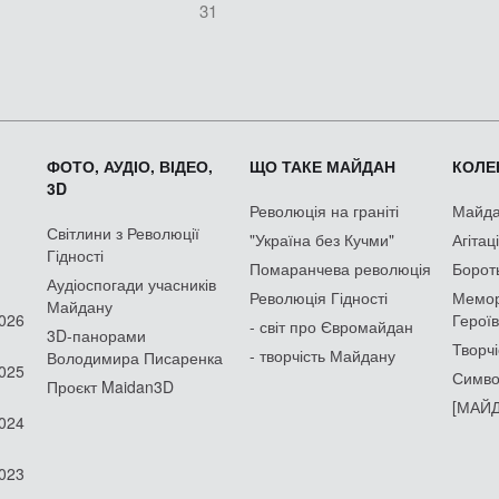
31
ФОТО, АУДІО, ВІДЕО,
ЩО ТАКЕ МАЙДАН
КОЛЕК
3D
Революція на граніті
Майдан
Світлини з Революції
"Україна без Кучми"
Агітац
Гідності
Помаранчева революція
Борот
Аудіоспогади учасників
Революція Гідності
Мемор
Майдану
2026
Героїв
- світ про Євромайдан
3D-панорами
Творчі
- творчість Майдану
Володимира Писаренка
2025
Симво
Проєкт Maidan3D
[МАЙД
2024
2023