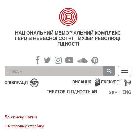
Перейти
до
основного
матеріалу
НАЦІОНАЛЬНИЙ МЕМОРІАЛЬНИЙ КОМПЛЕКС
ГЕРОЇВ НЕБЕСНОЇ СОТНІ – МУЗЕЙ РЕВОЛЮЦІЇ
ГІДНОСТІ
Пошукова
Toggl
форма
navig
Пошук
ВИДАННЯ
ЕКСКУРСІЇ
СПІВПРАЦЯ
ТЕРИТОРІЯ ГІДНОСТІ: AR
УКР
ENG
До списку новин
На головну сторінку