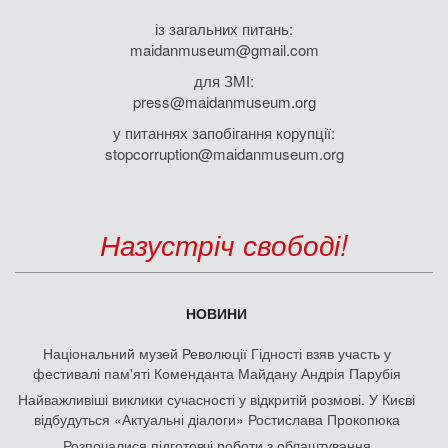
із загальних питань:
maidanmuseum@gmail.com
для ЗМІ:
press@maidanmuseum.org
у питаннях запобігання корупції:
stopcorruption@maidanmuseum.org
Назустріч свободі!
НОВИНИ
Національний музей Революції Гідності взяв участь у
фестивалі пам'яті Коменданта Майдану Андрія Парубія
Найважливіші виклики сучасності у відкритій розмові. У Києві
відбудуться «Актуальні діалоги» Ростислава Прокопюка
Розпочалися підготовчі роботи з облаштування