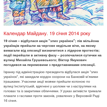
Календар Майдану. 19 січня 2014 року
19 січня – відбулася акція "злих українок"; пів мільйона
українців прийшли на чергове недільне віче, на якому
вимагали від опозиції визначитися з лідером протестів;
події перейшли в активну фазу – розпочалися сутички на
вулиці Михайла Грушевського; Віктор Янукович
погодився на перемовини з представниками опозиції.
Ізранку під адміністрацією президента відбулася акція "злих
українок", які закидали кордон охорони на Банковій м'якими
іграшками. Учасники акції мовчки прийшли колоною по
вулиці Інститутській, вдягнені у шоломи чи з каструлями на
головах та із закритими обличчями. У руках активісти тримали
плакати з гаслами проти законів, ухвалених у Верховній Раді
16 січня.