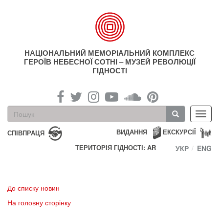
Перейти
до
основного
матеріалу
НАЦІОНАЛЬНИЙ МЕМОРІАЛЬНИЙ КОМПЛЕКС
ГЕРОЇВ НЕБЕСНОЇ СОТНІ – МУЗЕЙ РЕВОЛЮЦІЇ
ГІДНОСТІ
Пошукова
Toggl
форма
navig
Пошук
ВИДАННЯ
ЕКСКУРСІЇ
СПІВПРАЦЯ
ТЕРИТОРІЯ ГІДНОСТІ: AR
УКР
ENG
До списку новин
На головну сторінку