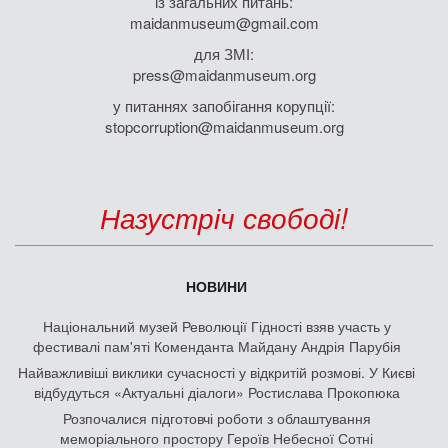
із загальних питань:
maidanmuseum@gmail.com
для ЗМІ:
press@maidanmuseum.org
у питаннях запобігання корупції:
stopcorruption@maidanmuseum.org
Назустріч свободі!
НОВИНИ
Національний музей Революції Гідності взяв участь у
фестивалі пам'яті Коменданта Майдану Андрія Парубія
Найважливіші виклики сучасності у відкритій розмові. У Києві
відбудуться «Актуальні діалоги» Ростислава Прокопюка
Розпочалися підготовчі роботи з облаштування
меморіального простору Героїв Небесної Сотні