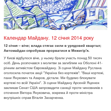
Календар Майдану. 12 січня 2014 року
12 січня – віче; влада стягає сили в урядовий квартал;
Автомайдан спробував прорватися в Межигір'я.
У Києві відбулося віче, у ньому брали участь понад 50 тисяч
осіб. День розпочався з молитви за загиблим на Оболоні 41-
річним активістом Євромайдану. Зі сцени Майдану Руслана
оголосила початок акції "Україна без кортежів": "Ваші кортежі,
пани Янукович та Азаров, дістали. Ми будемо блокувати
кортежі по всій Україні". Зі сцени Майдану Арсеній Яценюк
закликав Сенат США запровадити санкції проти чиновників з
оточення Віктора Януковича, зокрема й проти міністра
внутрішніх справ Віталія Захарченка.