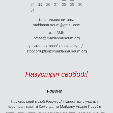
24
25
26
27
28
29
30
31
із загальних питань:
maidanmuseum@gmail.com
для ЗМІ:
press@maidanmuseum.org
у питаннях запобігання корупції:
stopcorruption@maidanmuseum.org
Назустріч свободі!
НОВИНИ
Національний музей Революції Гідності взяв участь у
фестивалі пам'яті Коменданта Майдану Андрія Парубія
Найважливіші виклики сучасності у відкритій розмові. У Києві