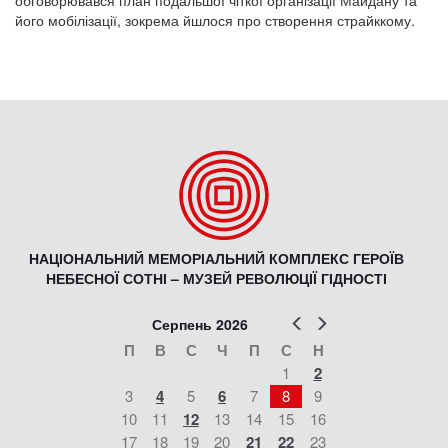
обговорювався план подальшої чіткої організації Майдану та
його мобілізації, зокрема йшлося про створення страйккому.
НАЦІОНАЛЬНИЙ МЕМОРІАЛЬНИЙ КОМПЛЕКС ГЕРОЇВ
НЕБЕСНОЇ СОТНІ – МУЗЕЙ РЕВОЛЮЦІЇ ГІДНОСТІ
Попер
Наст
Серпень 2026
П
В
С
Ч
П
С
Н
1
2
3
4
5
6
7
8
9
10
11
12
13
14
15
16
17
18
19
20
21
22
23