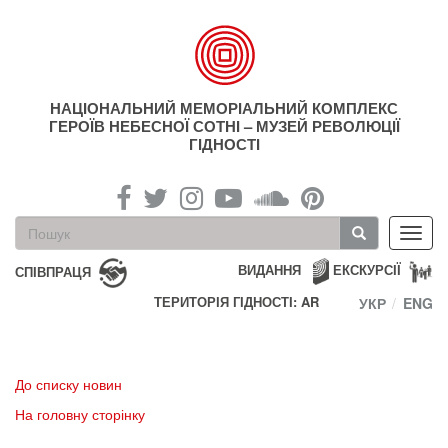
Перейти
до
основного
матеріалу
НАЦІОНАЛЬНИЙ МЕМОРІАЛЬНИЙ КОМПЛЕКС
ГЕРОЇВ НЕБЕСНОЇ СОТНІ – МУЗЕЙ РЕВОЛЮЦІЇ
ГІДНОСТІ
Пошукова
Toggl
форма
navig
Пошук
ВИДАННЯ
ЕКСКУРСІЇ
СПІВПРАЦЯ
ТЕРИТОРІЯ ГІДНОСТІ: AR
УКР
ENG
До списку новин
На головну сторінку