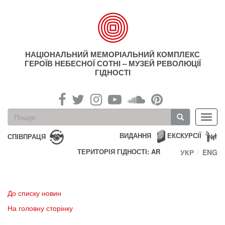
Перейти
до
основного
матеріалу
НАЦІОНАЛЬНИЙ МЕМОРІАЛЬНИЙ КОМПЛЕКС
ГЕРОЇВ НЕБЕСНОЇ СОТНІ – МУЗЕЙ РЕВОЛЮЦІЇ
ГІДНОСТІ
Пошукова
Toggl
форма
navig
Пошук
ВИДАННЯ
ЕКСКУРСІЇ
СПІВПРАЦЯ
ТЕРИТОРІЯ ГІДНОСТІ: AR
УКР
ENG
До списку новин
На головну сторінку