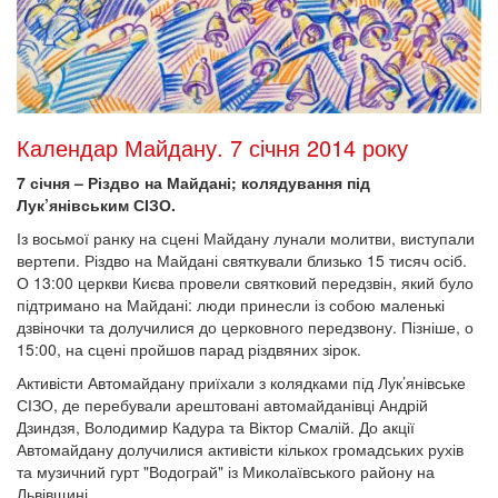
Календар Майдану. 7 січня 2014 року
7 січня – Різдво на Майдані; колядування під
Лук’янівським СІЗО.
Із восьмої ранку на сцені Майдану лунали молитви, виступали
вертепи. Різдво на Майдані святкували близько 15 тисяч осіб.
О 13:00 церкви Києва провели святковий передзвін, який було
підтримано на Майдані: люди принесли із собою маленькі
дзвіночки та долучилися до церковного передзвону. Пізніше, о
15:00, на сцені пройшов парад різдвяних зірок.
Активісти Автомайдану приїхали з колядками під Лук’янівське
СІЗО, де перебували арештовані автомайданівці Андрій
Дзиндзя, Володимир Кадура та Віктор Смалій. До акції
Автомайдану долучилися активісти кількох громадських рухів
та музичний гурт "Водограй" із Миколаївського району на
Львівщині.