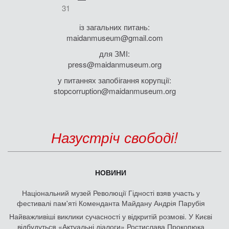
31
із загальних питань:
maidanmuseum@gmail.com
для ЗМІ:
press@maidanmuseum.org
у питаннях запобігання корупції:
stopcorruption@maidanmuseum.org
Назустріч свободі!
НОВИНИ
Національний музей Революції Гідності взяв участь у
фестивалі пам'яті Коменданта Майдану Андрія Парубія
Найважливіші виклики сучасності у відкритій розмові. У Києві
відбудуться «Актуальні діалоги» Ростислава Прокопюка