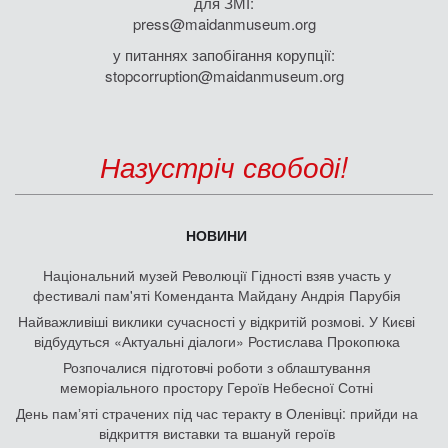
для ЗМІ:
press@maidanmuseum.org
у питаннях запобігання корупції:
stopcorruption@maidanmuseum.org
Назустріч свободі!
НОВИНИ
Національний музей Революції Гідності взяв участь у
фестивалі пам'яті Коменданта Майдану Андрія Парубія
Найважливіші виклики сучасності у відкритій розмові. У Києві
відбудуться «Актуальні діалоги» Ростислава Прокопюка
Розпочалися підготовчі роботи з облаштування
меморіального простору Героїв Небесної Сотні
День памʼяті страчених під час теракту в Оленівці: прийди на
відкриття виставки та вшануй героїв