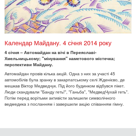
Календар Майдану. 4 січня 2014 року
4 січня – Автомайдан на вічі в Переяславі-
Хмельницькому; "мінування" наметового містечка;
перспективи Майдану.
Автомайдан провів кілька акцій. Одна з них за участі 45
автомобілів була зранку в закарпатському селі Жденієво, де
мешкав Віктор Медведчук. Під його будинком відбувся пікет.
Люди скандували "Банду геть!", "Ганьба", "МедведЧухай геть".
Потім перед ворітьми активісти залишили символічного
ведмедика з посланням і завершили акцію співанням гімну.