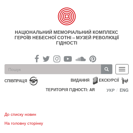
Перейти
до
основного
матеріалу
НАЦІОНАЛЬНИЙ МЕМОРІАЛЬНИЙ КОМПЛЕКС
ГЕРОЇВ НЕБЕСНОЇ СОТНІ – МУЗЕЙ РЕВОЛЮЦІЇ
ГІДНОСТІ
Пошукова
Toggl
форма
navig
Пошук
ВИДАННЯ
ЕКСКУРСІЇ
СПІВПРАЦЯ
ТЕРИТОРІЯ ГІДНОСТІ: AR
УКР
ENG
До списку новин
На головну сторінку