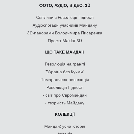
ФОТО, АУДІО, ВІДЕО, 3D
Світлини з Революції Гідності
Аудіоспогади учасників Майдану
3D-панорами Володимира Писаренка
Проєкт Maidan3D
ЩО ТАКЕ МАЙДАН
Революція на граніті
"Україна без Кучми"
Помаранчева революція
Революція Гідності
- світ про Євромайдан
- творчість Майдану
КОЛЕКЦІЇ
Майдан: усна історія
Агітація