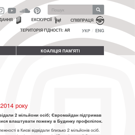
Пошукова
форма
Пошук
ДАННЯ
ЕКСКУРСІЇ
СПІВПРАЦЯ
ТЕРИТОРІЯ ГІДНОСТІ: AR
УКР
ENG
КОАЛІЦІЯ ПАМ'ЯТІ
 2014 року
ідвідали 2 мільйони осіб; Євромайдан підтримав
алися влаштувати пожежу в Будинку профспілок.
жності в Києві відвідали близько 2 мільйонів осіб.