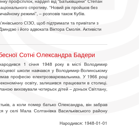
инку профспілок, нардеп від "Батьківщини" Степан
національного спротиву. “Новий рік пройшов без
вичайному режимі”, – розповів також Кубів.
'янівського СІЗО, щоб підтримати та привітати з
Дзиндзю і його адвоката Віктора Смолія. Активісти
бесної Сотні Олександра Бадери
ародився 1 січня 1948 року в місті Володимир
 місцевої школи навчався у Володимир-Волинському
имав професію електрозварювальника. У 1966 році
економічну освіту, залишився працювати в столиці.
ланою виховували чотирьох дітей – доньок Світлану,
тьків, а коли помер батько Олександра, він забрав
я у селі Мала Солтанівка Васильківського району
Народився: 1948-01-01