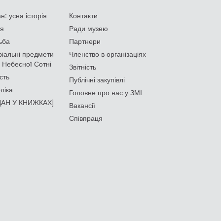
: усна історія
Контакти
ія
Ради музею
ьба
Партнери
іальні предмети
Членство в організаціях
 Небесної Сотні
Звітність
сть
Публічні закупівлі
ліка
Головне про нас у ЗМІ
АН У КНИЖКАХ]
Вакансії
Співпраця