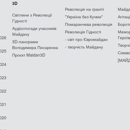
3D
Революція на граніті
Майдан
Світлини з Революції
"Україна без Кучми"
Агітац
Гідності
Помаранчева революція
Борот
Аудіоспогади учасників
Революція Гідності
Мемор
Майдану
2026
Героїв
- світ про Євромайдан
3D-панорами
Творчі
- творчість Майдану
Володимира Писаренка
2025
Симво
Проєкт Maidan3D
[МАЙД
2024
2023
2022
2021
2020