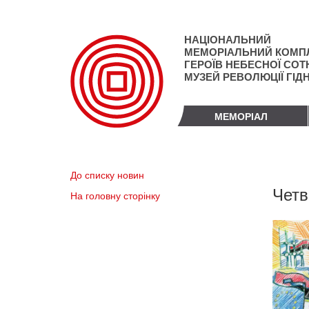
Перейти
до
основного
НАЦІОНАЛЬНИЙ
матеріалу
МЕМОРІАЛЬНИЙ КОМП
ГЕРОЇВ НЕБЕСНОЇ СОТН
МУЗЕЙ РЕВОЛЮЦІЇ ГІД
МЕМОРІАЛ
До списку новин
Четв
На головну сторінку