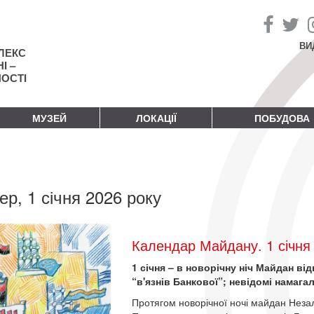
ВИ
ЛЕКС
І –
НОСТІ
МУЗЕЙ
ЛОКАЦІЇ
ПОБУДОВА
ер, 1 січня 2026 року
Календар Майдану. 1 січня
1 січня – в новорічну ніч Майдан в
“в'язнів Банкової”; невідомі намаг
Протягом новорічної ночі майдан Незале