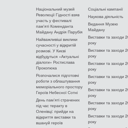
Національний музей
Соціальні кампанії
Революції Гідності взяв
Наукова діяльність
участь у фестивалі
Видання Музею
пам'яті Коменданта
Майдану
Майдану Андрія Парубія
Виставки та заходи 
Найважливіші виклики
року
сучасності у відкритій
Виставки та заходи 
розмові. У Києві
року
відбудуться «Актуальні
діалоги» Ростислава
Виставки та заходи 
Прокопюка
року
Розпочалися підготовчі
Виставки та заходи 
роботи з облаштування
року
меморіального простору
Виставки та заходи 
Героїв Небесної Сотні
року
День памʼяті страчених
Виставки та заходи 
під час теракту в
року
Оленівці: прийди на
Виставки та заходи 
відкриття виставки та
року
вшануй героїв