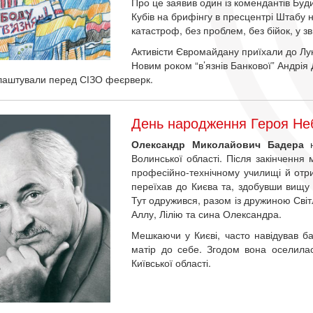
Про це заявив один із комендантів Буд
Кубів на брифінгу в пресцентрі Штабу 
катастроф, без проблем, без бійок, у з
Активісти Євромайдану приїхали до Лук
Новим роком “в’язнів Банкової” Андрія 
лаштували перед СІЗО феєрверк.
День народження Героя Не
Олександр Миколайович Бадера
н
Волинської області. Після закінчення
професійно-технічному училищі й отр
переїхав до Києва та, здобувши вищу 
Тут одружився, разом із дружиною Світ
Аллу, Лілію та сина Олександра.
Мешкаючи у Києві, часто навідував ба
матір до себе. Згодом вона оселилас
Київської області.