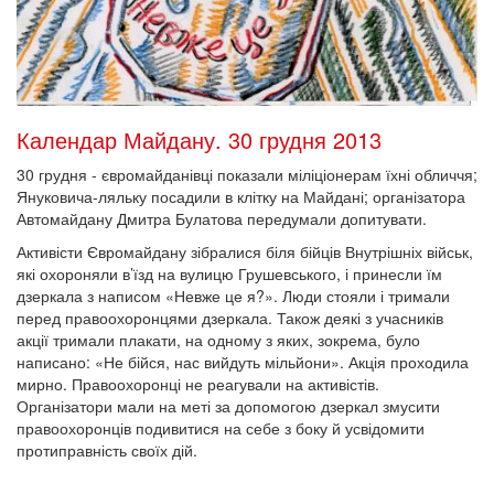
Календар Майдану. 30 грудня 2013
30 грудня - євромайданівці показали міліціонерам їхні обличчя;
Януковича-ляльку посадили в клітку на Майдані; організатора
Автомайдану Дмитра Булатова передумали допитувати.
Активісти Євромайдану зібралися біля бійців Внутрішніх військ,
які охороняли в’їзд на вулицю Грушевського, і принесли їм
дзеркала з написом «Невже це я?». Люди стояли і тримали
перед правоохоронцями дзеркала. Також деякі з учасників
акції тримали плакати, на одному з яких, зокрема, було
написано: «Не бійся, нас вийдуть мільйони». Акція проходила
мирно. Правоохоронці не реагували на активістів.
Організатори мали на меті за допомогою дзеркал змусити
правоохоронців подивитися на себе з боку й усвідомити
протиправність своїх дій.