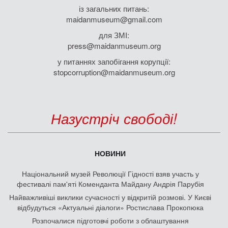
із загальних питань:
maidanmuseum@gmail.com
для ЗМІ:
press@maidanmuseum.org
у питаннях запобігання корупції:
stopcorruption@maidanmuseum.org
Назустріч свободі!
НОВИНИ
Національний музей Революції Гідності взяв участь у
фестивалі пам'яті Коменданта Майдану Андрія Парубія
Найважливіші виклики сучасності у відкритій розмові. У Києві
відбудуться «Актуальні діалоги» Ростислава Прокопюка
Розпочалися підготовчі роботи з облаштування