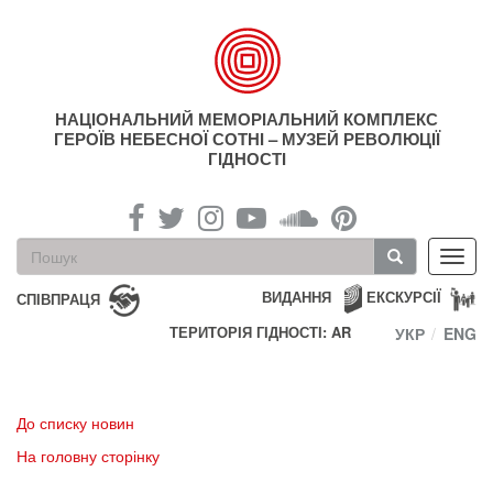
Перейти
до
основного
матеріалу
НАЦІОНАЛЬНИЙ МЕМОРІАЛЬНИЙ КОМПЛЕКС
ГЕРОЇВ НЕБЕСНОЇ СОТНІ – МУЗЕЙ РЕВОЛЮЦІЇ
ГІДНОСТІ
Пошукова
Toggl
форма
navig
Пошук
ВИДАННЯ
ЕКСКУРСІЇ
СПІВПРАЦЯ
ТЕРИТОРІЯ ГІДНОСТІ: AR
УКР
ENG
До списку новин
На головну сторінку