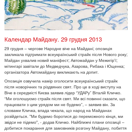
Календар Майдану. 29 грудня 2013
29 грудня – чергове Народне віче на Майдані; опозиція
закликала підтримати всеукраїнський страйк після Нового року;
Майдан ухвалив новий маніфест; Автомайдан у Межигір'ї;
мітингарі завітали до Медведчука, Азарова, Рибака і Ющенка;
організатора Автомайдану викликають на допит.
Опозиція озвучила намір оголосити всеукраїнський страйк
після новорічних та різдвяних свят. Про це в ході виступу на
Віче в середмісті Києва заявив лідер “УДАРу” Віталій Кличко.
“Ми оголошуємо страйк після свят. Ми всі повинні сказати, що
працювати з цим урядом ми не будемо”, – заявив він. За
словами Кличка, влада чекала, що народ на Майданах
розійдеться. "Ми будемо боротися до переможного кінця, ми
звідси не підемо", - додав Кличко. Найближчі плани опозиції –
добитися покарання для замовників розгону Майдану, побиття