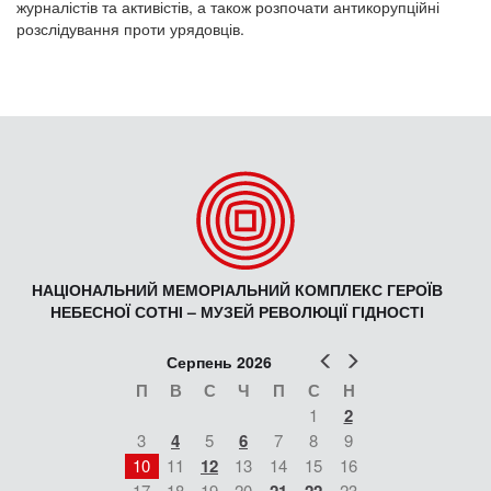
журналістів та активістів, а також розпочати антикорупційні
розслідування проти урядовців.
НАЦІОНАЛЬНИЙ МЕМОРІАЛЬНИЙ КОМПЛЕКС ГЕРОЇВ
НЕБЕСНОЇ СОТНІ – МУЗЕЙ РЕВОЛЮЦІЇ ГІДНОСТІ
Попер
Наст
Серпень 2026
П
В
С
Ч
П
С
Н
1
2
3
4
5
6
7
8
9
10
11
12
13
14
15
16
17
18
19
20
23