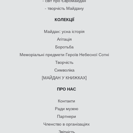
- світ про Євромайдан
- творчість Майдану
КОЛЕКЦІЇ
Майдан: усна історія
Агітація
Боротьба
Меморіальні предмети Героїв Небесної Сотні
Творчість
Символіка
[МАЙДАН У КНИЖКАХ]
ПРО НАС
Контакти
Ради музею
Партнери
Членство в організаціях
Звітність