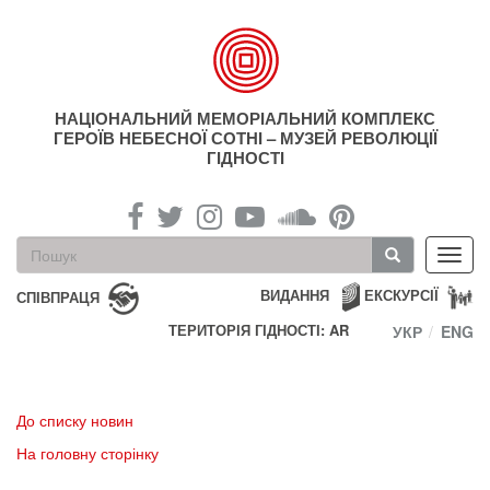
Перейти
до
основного
матеріалу
НАЦІОНАЛЬНИЙ МЕМОРІАЛЬНИЙ КОМПЛЕКС
ГЕРОЇВ НЕБЕСНОЇ СОТНІ – МУЗЕЙ РЕВОЛЮЦІЇ
ГІДНОСТІ
Пошукова
Toggl
форма
navig
Пошук
ВИДАННЯ
ЕКСКУРСІЇ
СПІВПРАЦЯ
ТЕРИТОРІЯ ГІДНОСТІ: AR
УКР
ENG
До списку новин
На головну сторінку