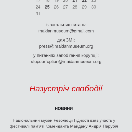
21
22
24
25
26
27
28
29
30
31
із загальних питань:
maidanmuseum@gmail.com
для ЗМІ:
press@maidanmuseum.org
у питаннях запобігання корупції:
stopcorruption@maidanmuseum.org
Назустріч свободі!
НОВИНИ
Національний музей Революції Гідності взяв участь у
фестивалі пам'яті Коменданта Майдану Андрія Парубія