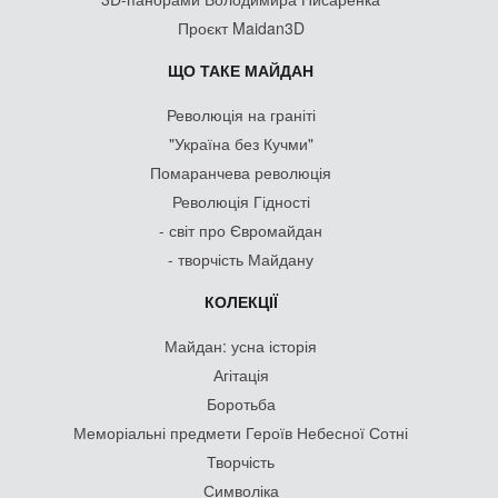
Проєкт Maidan3D
ЩО ТАКЕ МАЙДАН
Революція на граніті
"Україна без Кучми"
Помаранчева революція
Революція Гідності
- світ про Євромайдан
- творчість Майдану
КОЛЕКЦІЇ
Майдан: усна історія
Агітація
Боротьба
Меморіальні предмети Героїв Небесної Сотні
Творчість
Символіка