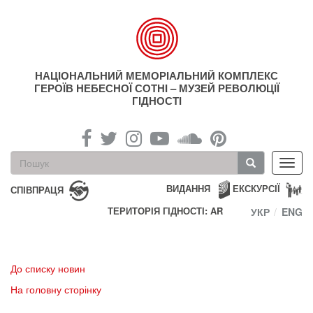
Перейти
до
основного
матеріалу
НАЦІОНАЛЬНИЙ МЕМОРІАЛЬНИЙ КОМПЛЕКС
ГЕРОЇВ НЕБЕСНОЇ СОТНІ – МУЗЕЙ РЕВОЛЮЦІЇ
ГІДНОСТІ
Пошукова
Toggl
форма
navig
Пошук
ВИДАННЯ
ЕКСКУРСІЇ
СПІВПРАЦЯ
ТЕРИТОРІЯ ГІДНОСТІ: AR
УКР
ENG
До списку новин
На головну сторінку