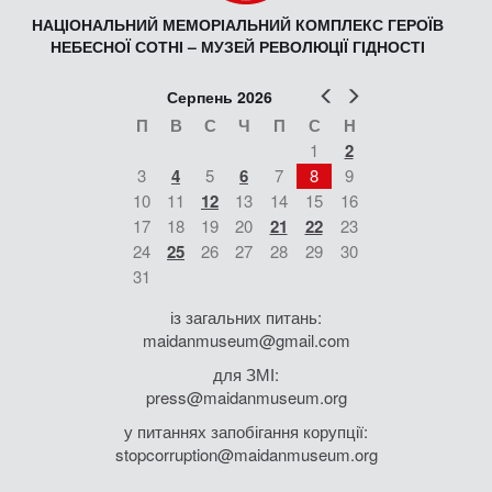
НАЦІОНАЛЬНИЙ МЕМОРІАЛЬНИЙ КОМПЛЕКС ГЕРОЇВ
НЕБЕСНОЇ СОТНІ – МУЗЕЙ РЕВОЛЮЦІЇ ГІДНОСТІ
Попер
Наст
Серпень 2026
П
В
С
Ч
П
С
Н
1
2
3
4
5
6
7
8
9
10
11
12
13
14
15
16
17
18
19
20
21
22
23
24
25
26
27
28
29
30
31
із загальних питань:
maidanmuseum@gmail.com
для ЗМІ:
press@maidanmuseum.org
у питаннях запобігання корупції:
stopcorruption@maidanmuseum.org