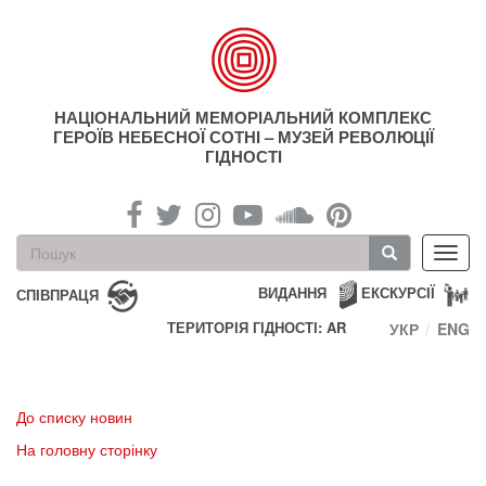
Перейти
до
основного
матеріалу
НАЦІОНАЛЬНИЙ МЕМОРІАЛЬНИЙ КОМПЛЕКС
ГЕРОЇВ НЕБЕСНОЇ СОТНІ – МУЗЕЙ РЕВОЛЮЦІЇ
ГІДНОСТІ
Пошукова
Toggl
форма
navig
Пошук
ВИДАННЯ
ЕКСКУРСІЇ
СПІВПРАЦЯ
ТЕРИТОРІЯ ГІДНОСТІ: AR
УКР
ENG
До списку новин
На головну сторінку