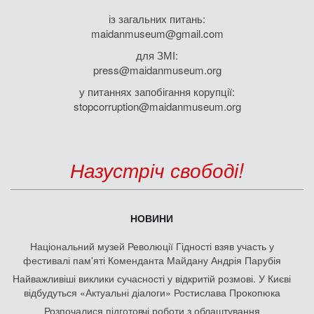
із загальних питань:
maidanmuseum@gmail.com
для ЗМІ:
press@maidanmuseum.org
у питаннях запобігання корупції:
stopcorruption@maidanmuseum.org
Назустріч свободі!
НОВИНИ
Національний музей Революції Гідності взяв участь у
фестивалі пам'яті Коменданта Майдану Андрія Парубія
Найважливіші виклики сучасності у відкритій розмові. У Києві
відбудуться «Актуальні діалоги» Ростислава Прокопюка
Розпочалися підготовчі роботи з облаштування