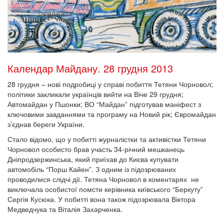
Календар Майдану. 28 грудня 2013
28 грудня – нові подробиці у справі побиття Тетяни Чорновол;
політики закликали українців вийти на Віче 29 грудня;
Автомайдан у Пшонки; ВО “Майдан” підготував маніфест з
ключовими завданнями та програму на Новий рік; Євромайдан
з’єднав береги України.
Стало відомо, що у побитті журналістки та активістки Тетяни
Чорновол особисто брав участь 34-річний мешканець
Дніпродзержинська, який приїхав до Києва купувати
автомобіль “Порш Кайен”. З одним із підозрюваних
проводилися слідчі дії. Тетяна Чорновол в коментарях не
виключала особистої помсти керівника київського “Беркуту”
Сергія Кусюка. У побитті вона також підозрювала Віктора
Медведчука та Віталія Захарченка.