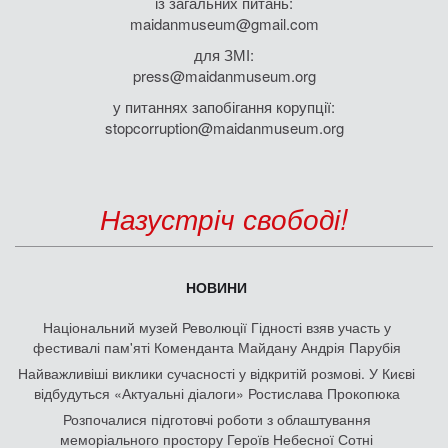
із загальних питань:
maidanmuseum@gmail.com
для ЗМІ:
press@maidanmuseum.org
у питаннях запобігання корупції:
stopcorruption@maidanmuseum.org
Назустріч свободі!
НОВИНИ
Національний музей Революції Гідності взяв участь у
фестивалі пам'яті Коменданта Майдану Андрія Парубія
Найважливіші виклики сучасності у відкритій розмові. У Києві
відбудуться «Актуальні діалоги» Ростислава Прокопюка
Розпочалися підготовчі роботи з облаштування
меморіального простору Героїв Небесної Сотні