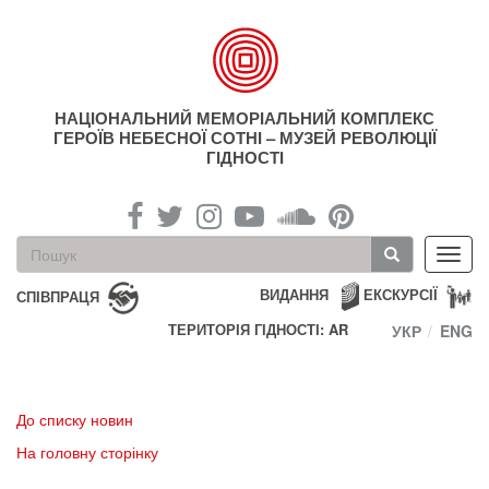
Перейти
до
основного
матеріалу
НАЦІОНАЛЬНИЙ МЕМОРІАЛЬНИЙ КОМПЛЕКС
ГЕРОЇВ НЕБЕСНОЇ СОТНІ – МУЗЕЙ РЕВОЛЮЦІЇ
ГІДНОСТІ
Пошукова
Toggl
форма
navig
Пошук
ВИДАННЯ
ЕКСКУРСІЇ
СПІВПРАЦЯ
ТЕРИТОРІЯ ГІДНОСТІ: AR
УКР
ENG
До списку новин
На головну сторінку