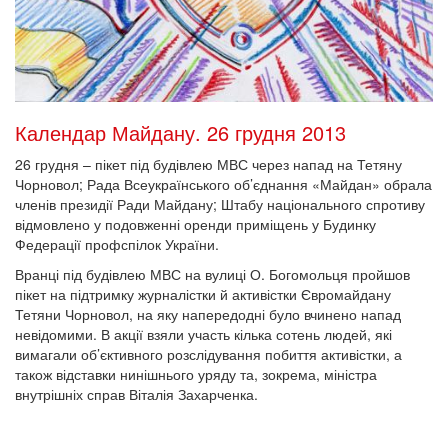
Календар Майдану. 26 грудня 2013
26 грудня – пікет під будівлею МВС через напад на Тетяну
Чорновол; Рада Всеукраїнського об’єднання «Майдан» обрала
членів президії Ради Майдану; Штабу національного спротиву
відмовлено у подовженні оренди приміщень у Будинку
Федерації профспілок України.
Вранці під будівлею МВС на вулиці О. Богомольця пройшов
пікет на підтримку журналістки й активістки Євромайдану
Тетяни Чорновол, на яку напередодні було вчинено напад
невідомими. В акції взяли участь кілька сотень людей, які
вимагали об’єктивного розслідування побиття активістки, а
також відставки нинішнього уряду та, зокрема, міністра
внутрішніх справ Віталія Захарченка.