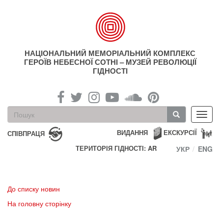
Перейти
до
основного
матеріалу
НАЦІОНАЛЬНИЙ МЕМОРІАЛЬНИЙ КОМПЛЕКС
ГЕРОЇВ НЕБЕСНОЇ СОТНІ – МУЗЕЙ РЕВОЛЮЦІЇ
ГІДНОСТІ
Пошукова
Toggl
форма
navig
Пошук
ВИДАННЯ
ЕКСКУРСІЇ
СПІВПРАЦЯ
ТЕРИТОРІЯ ГІДНОСТІ: AR
УКР
ENG
До списку новин
На головну сторінку