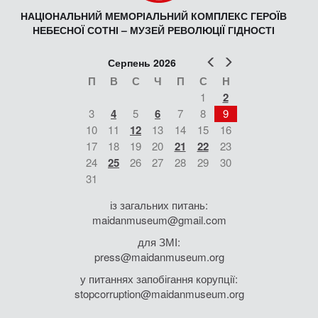
НАЦІОНАЛЬНИЙ МЕМОРІАЛЬНИЙ КОМПЛЕКС ГЕРОЇВ
НЕБЕСНОЇ СОТНІ – МУЗЕЙ РЕВОЛЮЦІЇ ГІДНОСТІ
Попер
Наст
Серпень 2026
П
В
С
Ч
П
С
Н
1
2
3
4
5
6
7
8
9
10
11
12
13
14
15
16
17
18
19
20
21
22
23
24
25
26
27
28
29
30
31
із загальних питань:
maidanmuseum@gmail.com
для ЗМІ:
press@maidanmuseum.org
у питаннях запобігання корупції:
stopcorruption@maidanmuseum.org