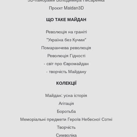
Проєкт Maidan3D
ЩО ТАКЕ МАЙДАН
Революція на граніті
"Україна без Кучми"
Помаранчева революція
Революція Гідності
- світ про Євромайдан
- творчість Майдану
КОЛЕКЦІЇ
Майдан: усна історія
Агітація
Боротьба
Меморіальні предмети Героїв Небесної Сотні
Творчість
Символіка