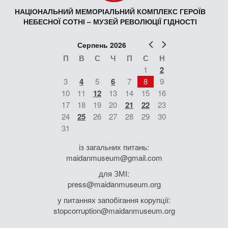
НАЦІОНАЛЬНИЙ МЕМОРІАЛЬНИЙ КОМПЛЕКС ГЕРОЇВ
НЕБЕСНОЇ СОТНІ – МУЗЕЙ РЕВОЛЮЦІЇ ГІДНОСТІ
Попер
Наст
Серпень 2026
П
В
С
Ч
П
С
Н
1
2
3
4
5
6
7
8
9
10
11
12
13
14
15
16
17
18
19
20
21
22
23
24
25
26
27
28
29
30
31
із загальних питань:
maidanmuseum@gmail.com
для ЗМІ:
press@maidanmuseum.org
у питаннях запобігання корупції:
stopcorruption@maidanmuseum.org