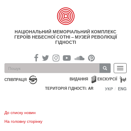
Перейти
до
основного
матеріалу
НАЦІОНАЛЬНИЙ МЕМОРІАЛЬНИЙ КОМПЛЕКС
ГЕРОЇВ НЕБЕСНОЇ СОТНІ – МУЗЕЙ РЕВОЛЮЦІЇ
ГІДНОСТІ
Пошукова
Toggl
форма
navig
Пошук
ВИДАННЯ
ЕКСКУРСІЇ
СПІВПРАЦЯ
ТЕРИТОРІЯ ГІДНОСТІ: AR
УКР
ENG
До списку новин
На головну сторінку