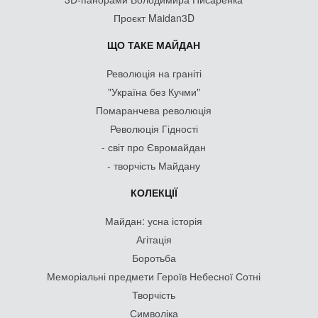
Проєкт Maidan3D
ЩО ТАКЕ МАЙДАН
Революція на граніті
"Україна без Кучми"
Помаранчева революція
Революція Гідності
- світ про Євромайдан
- творчість Майдану
КОЛЕКЦІЇ
Майдан: усна історія
Агітація
Боротьба
Меморіальні предмети Героїв Небесної Сотні
Творчість
Символіка