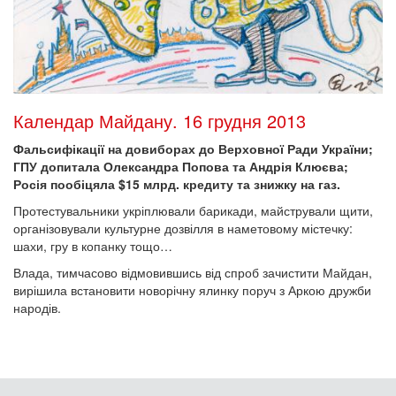
Календар Майдану. 16 грудня 2013
Фальсифікації на довиборах до Верховної Ради України;
ГПУ допитала Олександра Попова та Андрія Клюєва;
Росія пообіцяла $15 млрд. кредиту та знижку на газ.
Протестувальники укріплювали барикади, майстрували щити,
організовували культурне дозвілля в наметовому містечку:
шахи, гру в копанку тощо…
Влада, тимчасово відмовившись від спроб зачистити Майдан,
вирішила встановити новорічну ялинку поруч з Аркою дружби
народів.