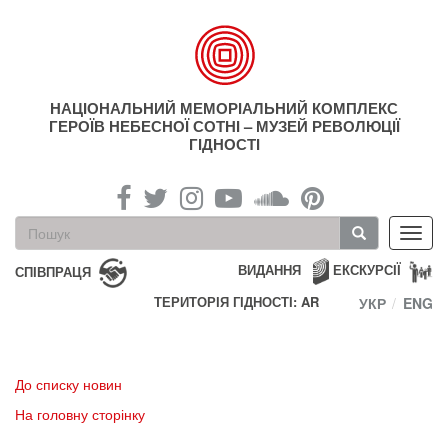
Перейти
до
основного
матеріалу
НАЦІОНАЛЬНИЙ МЕМОРІАЛЬНИЙ КОМПЛЕКС
ГЕРОЇВ НЕБЕСНОЇ СОТНІ – МУЗЕЙ РЕВОЛЮЦІЇ
ГІДНОСТІ
Пошукова
Toggl
форма
navig
Пошук
ВИДАННЯ
ЕКСКУРСІЇ
СПІВПРАЦЯ
ТЕРИТОРІЯ ГІДНОСТІ: AR
УКР
ENG
До списку новин
На головну сторінку