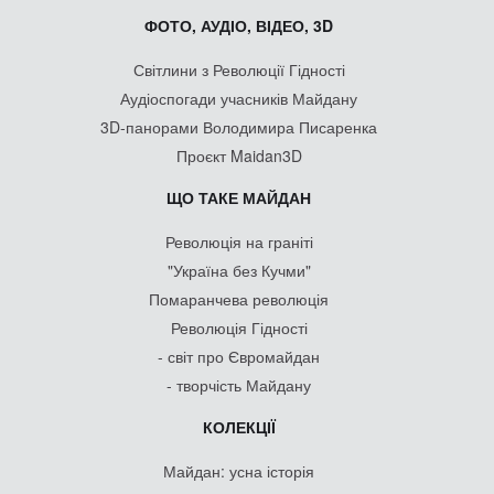
ФОТО, АУДІО, ВІДЕО, 3D
Світлини з Революції Гідності
Аудіоспогади учасників Майдану
3D-панорами Володимира Писаренка
Проєкт Maidan3D
ЩО ТАКЕ МАЙДАН
Революція на граніті
"Україна без Кучми"
Помаранчева революція
Революція Гідності
- світ про Євромайдан
- творчість Майдану
КОЛЕКЦІЇ
Майдан: усна історія