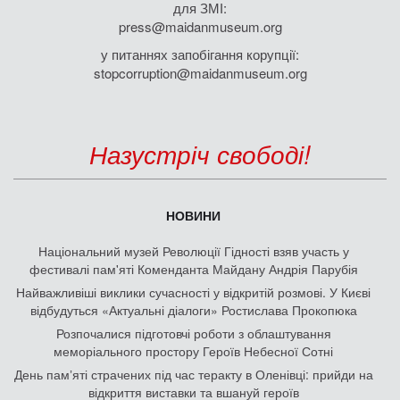
для ЗМІ:
press@maidanmuseum.org
у питаннях запобігання корупції:
stopcorruption@maidanmuseum.org
Назустріч свободі!
НОВИНИ
Національний музей Революції Гідності взяв участь у
фестивалі пам'яті Коменданта Майдану Андрія Парубія
Найважливіші виклики сучасності у відкритій розмові. У Києві
відбудуться «Актуальні діалоги» Ростислава Прокопюка
Розпочалися підготовчі роботи з облаштування
меморіального простору Героїв Небесної Сотні
День памʼяті страчених під час теракту в Оленівці: прийди на
відкриття виставки та вшануй героїв