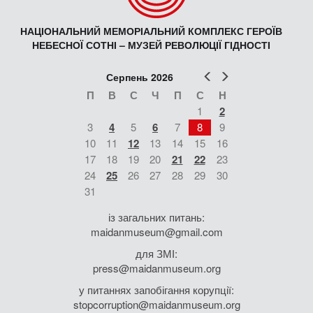
НАЦІОНАЛЬНИЙ МЕМОРІАЛЬНИЙ КОМПЛЕКС ГЕРОЇВ
НЕБЕСНОЇ СОТНІ – МУЗЕЙ РЕВОЛЮЦІЇ ГІДНОСТІ
Попер
Наст
Серпень 2026
П
В
С
Ч
П
С
Н
1
2
3
4
5
6
7
8
9
10
11
12
13
14
15
16
17
18
19
20
21
22
23
24
25
26
27
28
29
30
31
із загальних питань:
maidanmuseum@gmail.com
для ЗМІ:
press@maidanmuseum.org
у питаннях запобігання корупції:
stopcorruption@maidanmuseum.org