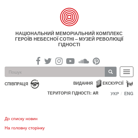
Перейти
до
основного
матеріалу
НАЦІОНАЛЬНИЙ МЕМОРІАЛЬНИЙ КОМПЛЕКС
ГЕРОЇВ НЕБЕСНОЇ СОТНІ – МУЗЕЙ РЕВОЛЮЦІЇ
ГІДНОСТІ
Пошукова
Toggl
форма
navig
Пошук
ВИДАННЯ
ЕКСКУРСІЇ
СПІВПРАЦЯ
ТЕРИТОРІЯ ГІДНОСТІ: AR
УКР
ENG
До списку новин
На головну сторінку