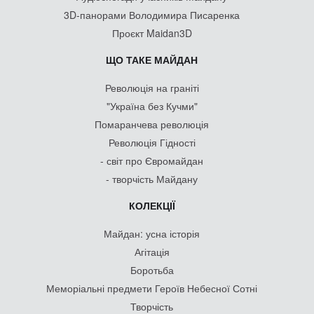
3D-панорами Володимира Писаренка
Проєкт Maidan3D
ЩО ТАКЕ МАЙДАН
Революція на граніті
"Україна без Кучми"
Помаранчева революція
Революція Гідності
- світ про Євромайдан
- творчість Майдану
КОЛЕКЦІЇ
Майдан: усна історія
Агітація
Боротьба
Меморіальні предмети Героїв Небесної Сотні
Творчість