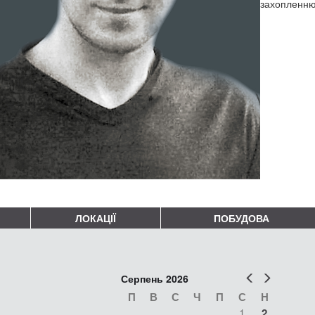
захопленню
ЛОКАЦІЇ
ПОБУДОВА
Попер
Наст
Серпень 2026
П
В
С
Ч
П
С
Н
1
2