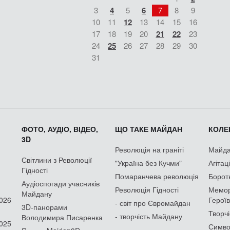
3
4
5
6
7
8
9
10
11
12
13
14
15
16
17
18
19
20
21
22
23
24
25
26
27
28
29
30
31
ФОТО, АУДІО, ВІДЕО,
ЩО ТАКЕ МАЙДАН
КОЛЕК
3D
Революція на граніті
Майдан
Світлини з Революції
"Україна без Кучми"
Агітац
Гідності
Помаранчева революція
Борот
Аудіоспогади учасників
Революція Гідності
Мемор
Майдану
2026
Героїв
- світ про Євромайдан
3D-панорами
Творчі
- творчість Майдану
Володимира Писаренка
2025
Симво