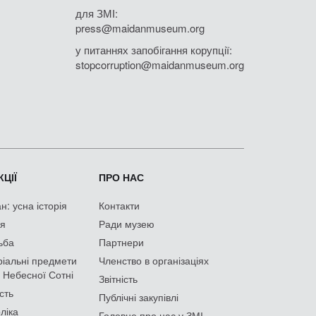
для ЗМІ:
press@maidanmuseum.org
у питаннях запобігання корупції:
stopcorruption@maidanmuseum.org
ЦІЇ
ПРО НАС
: усна історія
Контакти
ія
Ради музею
ьба
Партнери
іальні предмети
Членство в організаціях
 Небесної Сотні
Звітність
сть
Публічні закупівлі
ліка
Головне про нас у ЗМІ