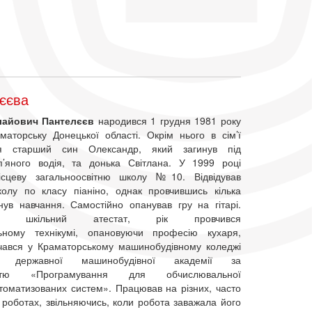
єєва
лайович Пантелєєв
народився 1 грудня 1981 року
аматорську Донецької області. Окрім нього в сім’ї
ся старший син Олександр, який загинув під
’яного водія, та донька Світлана. У 1999 році
місцеву загальноосвітню школу №10. Відвідував
олу по класу піаніно, однак провчившись кілька
инув навчання. Самостійно опанував гру на гітарі.
ши шкільний атестат, рік провчився
льному технікумі, опановуючи професію кухаря,
чався у Краматорському машинобудівному коледжі
ої державної машинобудівної академії за
ністю «Програмування для обчислювальної
втоматизованих систем». Працював на різних, часто
 роботах, звільняючись, коли робота заважала його