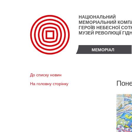
Перейти
до
основного
НАЦІОНАЛЬНИЙ
матеріалу
МЕМОРІАЛЬНИЙ КОМП
ГЕРОЇВ НЕБЕСНОЇ СОТН
МУЗЕЙ РЕВОЛЮЦІЇ ГІД
МЕМОРІАЛ
До списку новин
Поне
На головну сторінку