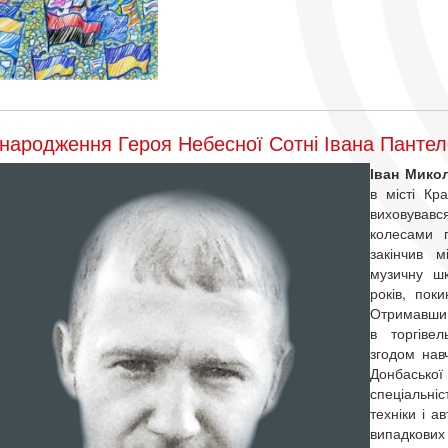
народження Героя Небесної Сотні Івана Пантел
Іван Мико
в місті Кр
виховував
колесами п
закінчив 
музичну шк
років, пок
Отримав
в торгіве
згодом нав
Донбаськ
спеціаль
техніки і а
випадкових