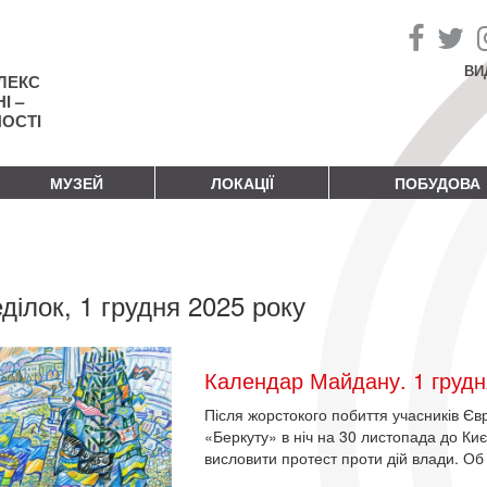
ВИ
ЛЕКС
І –
НОСТІ
МУЗЕЙ
ЛОКАЦІЇ
ПОБУДОВА
ділок, 1 грудня 2025 року
Календар Майдану. 1 грудн
Після жорстокого побиття учасників Є
«Беркуту» в ніч на 30 листопада до Киє
висловити протест проти дій влади. Об 