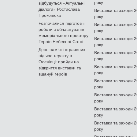
року
відбудуться «Актуальні
діалоги» Ростислава
Виставки та заходи 
Прокопюка
року
Розпочалися підготовчі
Виставки та заходи 
роботи з облаштування
року
меморіального простору
Виставки та заходи 
Героїв Небесної Сотні
року
День памʼяті страчених
Виставки та заходи 
під час теракту в
року
Оленівці: прийди на
Виставки та заходи 
відкриття виставки та
року
вшануй героїв
Виставки та заходи 
року
Виставки та заходи 
року
Виставки та заходи 
року
Виставки та заходи 
року
Виставки та заходи