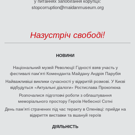
у питаннях запобігання корупції:
stopcorruption@maidanmuseum.org
Назустріч свободі!
НОВИНИ
Національний музей Революції Гідності взяв участь у
фестивалі пам'яті Коменданта Майдану Андрія Парубія
Найважливіші виклики сучасності у відкритій розмові. У Києві
відбудуться «Актуальні діалоги» Ростислава Прокопюка
Розпочалися підготовчі роботи з облаштування
меморіального простору Героїв Небесної Сотні
День памʼяті страчених під час теракту в Оленівці: прийди на
відкриття виставки та вшануй героїв
ДІЯЛЬНІСТЬ