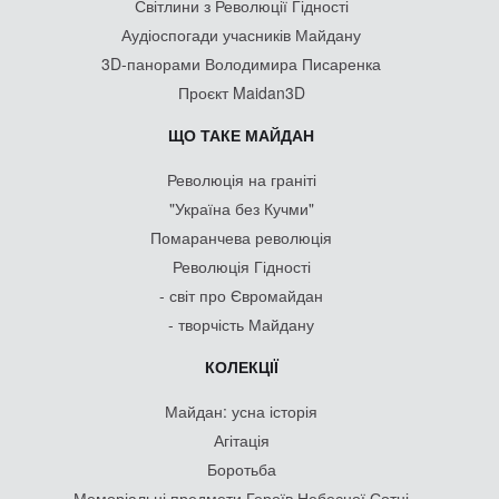
Світлини з Революції Гідності
Аудіоспогади учасників Майдану
3D-панорами Володимира Писаренка
Проєкт Maidan3D
ЩО ТАКЕ МАЙДАН
Революція на граніті
"Україна без Кучми"
Помаранчева революція
Революція Гідності
- світ про Євромайдан
- творчість Майдану
КОЛЕКЦІЇ
Майдан: усна історія
Агітація
Боротьба
Меморіальні предмети Героїв Небесної Сотні