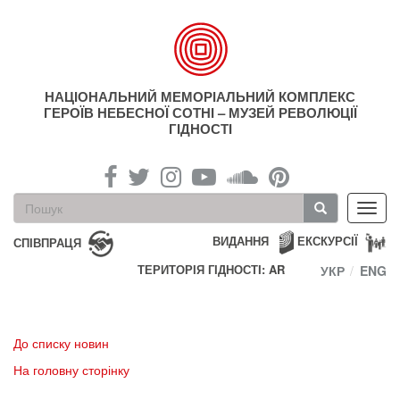
Перейти
до
основного
матеріалу
НАЦІОНАЛЬНИЙ МЕМОРІАЛЬНИЙ КОМПЛЕКС
ГЕРОЇВ НЕБЕСНОЇ СОТНІ – МУЗЕЙ РЕВОЛЮЦІЇ
ГІДНОСТІ
Пошукова
Toggl
форма
navig
Пошук
ВИДАННЯ
ЕКСКУРСІЇ
СПІВПРАЦЯ
ТЕРИТОРІЯ ГІДНОСТІ: AR
УКР
ENG
До списку новин
На головну сторінку