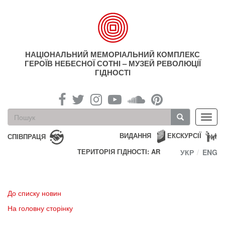
Перейти
до
основного
матеріалу
НАЦІОНАЛЬНИЙ МЕМОРІАЛЬНИЙ КОМПЛЕКС
ГЕРОЇВ НЕБЕСНОЇ СОТНІ – МУЗЕЙ РЕВОЛЮЦІЇ
ГІДНОСТІ
Пошукова
Toggl
форма
navig
Пошук
ВИДАННЯ
ЕКСКУРСІЇ
СПІВПРАЦЯ
ТЕРИТОРІЯ ГІДНОСТІ: AR
УКР
ENG
До списку новин
На головну сторінку