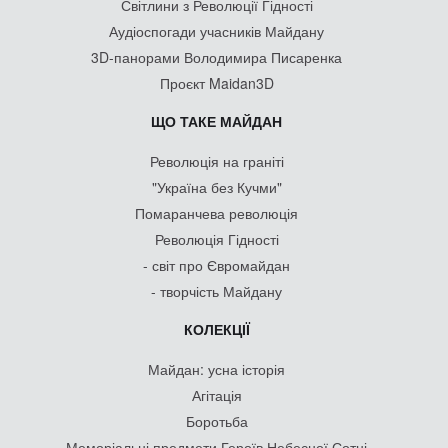
Світлини з Революції Гідності
Аудіоспогади учасників Майдану
3D-панорами Володимира Писаренка
Проєкт Maidan3D
ЩО ТАКЕ МАЙДАН
Революція на граніті
"Україна без Кучми"
Помаранчева революція
Революція Гідності
- світ про Євромайдан
- творчість Майдану
КОЛЕКЦІЇ
Майдан: усна історія
Агітація
Боротьба
Меморіальні предмети Героїв Небесної Сотні