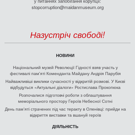
у питаннях запобігання корупції:
stopcorruption@maidanmuseum.org
Назустріч свободі!
НОВИНИ
Національний музей Революції Гідності взяв участь у
фестивалі пам'яті Коменданта Майдану Андрія Парубія
Найважливіші виклики сучасності у відкритій розмові. У Києві
відбудуться «Актуальні діалоги» Ростислава Прокопюка
Розпочалися підготовчі роботи з облаштування
меморіального простору Героїв Небесної Сотні
День памʼяті страчених під час теракту в Оленівці: прийди на
відкриття виставки та вшануй героїв
ДІЯЛЬНІСТЬ