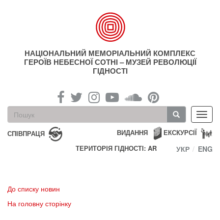
Перейти
до
основного
матеріалу
НАЦІОНАЛЬНИЙ МЕМОРІАЛЬНИЙ КОМПЛЕКС
ГЕРОЇВ НЕБЕСНОЇ СОТНІ – МУЗЕЙ РЕВОЛЮЦІЇ
ГІДНОСТІ
Пошукова
Toggl
форма
navig
Пошук
ВИДАННЯ
ЕКСКУРСІЇ
СПІВПРАЦЯ
ТЕРИТОРІЯ ГІДНОСТІ: AR
УКР
ENG
До списку новин
На головну сторінку