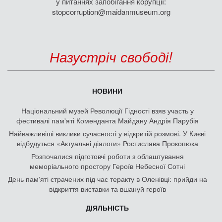
у питаннях запобігання корупції:
stopcorruption@maidanmuseum.org
Назустріч свободі!
НОВИНИ
Національний музей Революції Гідності взяв участь у
фестивалі пам'яті Коменданта Майдану Андрія Парубія
Найважливіші виклики сучасності у відкритій розмові. У Києві
відбудуться «Актуальні діалоги» Ростислава Прокопюка
Розпочалися підготовчі роботи з облаштування
меморіального простору Героїв Небесної Сотні
День памʼяті страчених під час теракту в Оленівці: прийди на
відкриття виставки та вшануй героїв
ДІЯЛЬНІСТЬ