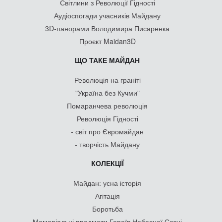
Світлини з Революції Гідності
Аудіоспогади учасників Майдану
3D-панорами Володимира Писаренка
Проєкт Maidan3D
ЩО ТАКЕ МАЙДАН
Революція на граніті
"Україна без Кучми"
Помаранчева революція
Революція Гідності
- світ про Євромайдан
- творчість Майдану
КОЛЕКЦІЇ
Майдан: усна історія
Агітація
Боротьба
Меморіальні предмети Героїв Небесної Сотні