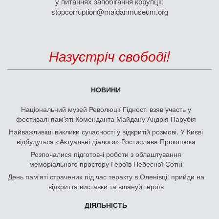
у питаннях запобігання корупції:
stopcorruption@maidanmuseum.org
Назустріч свободі!
НОВИНИ
Національний музей Революції Гідності взяв участь у
фестивалі пам'яті Коменданта Майдану Андрія Парубія
Найважливіші виклики сучасності у відкритій розмові. У Києві
відбудуться «Актуальні діалоги» Ростислава Прокопюка
Розпочалися підготовчі роботи з облаштування
меморіального простору Героїв Небесної Сотні
День памʼяті страчених під час теракту в Оленівці: прийди на
відкриття виставки та вшануй героїв
ДІЯЛЬНІСТЬ