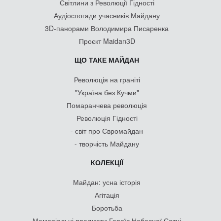
Світлини з Революції Гідності
Аудіоспогади учасників Майдану
3D-панорами Володимира Писаренка
Проєкт Maidan3D
ЩО ТАКЕ МАЙДАН
Революція на граніті
"Україна без Кучми"
Помаранчева революція
Революція Гідності
- світ про Євромайдан
- творчість Майдану
КОЛЕКЦІЇ
Майдан: усна історія
Агітація
Боротьба
Меморіальні предмети Героїв Небесної Сотні