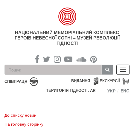
Перейти
до
основного
матеріалу
НАЦІОНАЛЬНИЙ МЕМОРІАЛЬНИЙ КОМПЛЕКС
ГЕРОЇВ НЕБЕСНОЇ СОТНІ – МУЗЕЙ РЕВОЛЮЦІЇ
ГІДНОСТІ
Пошукова
Toggl
форма
navig
Пошук
ВИДАННЯ
ЕКСКУРСІЇ
СПІВПРАЦЯ
ТЕРИТОРІЯ ГІДНОСТІ: AR
УКР
ENG
До списку новин
На головну сторінку