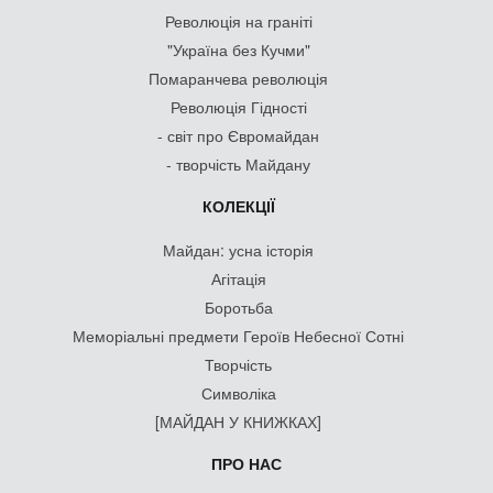
Революція на граніті
"Україна без Кучми"
Помаранчева революція
Революція Гідності
- світ про Євромайдан
- творчість Майдану
КОЛЕКЦІЇ
Майдан: усна історія
Агітація
Боротьба
Меморіальні предмети Героїв Небесної Сотні
Творчість
Символіка
[МАЙДАН У КНИЖКАХ]
ПРО НАС