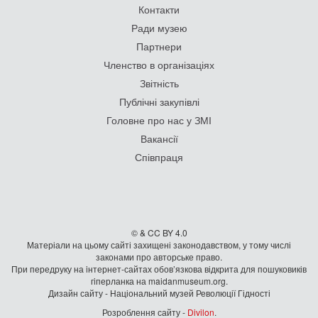
Контакти
Ради музею
Партнери
Членство в організаціях
Звітність
Публічні закупівлі
Головне про нас у ЗМІ
Вакансії
Співпраця
© & CC BY 4.0
Матеріали на цьому сайті захищені законодавством, у тому числі
законами про авторське право.
При передруку на iнтернет-сайтах обов’язкова відкрита для пошуковиків
гiперланка на maidanmuseum.org.
Дизайн сайту - Національний музей Революції Гідності
Розроблення сайту -
Divilon
.