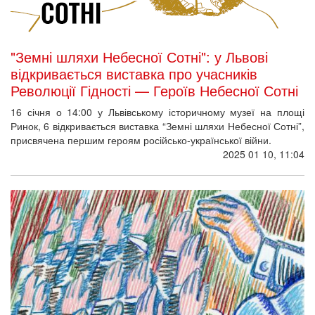
"Земні шляхи Небесної Сотні": у Львові
відкривається виставка про учасників
Революції Гідності — Героїв Небесної Сотні
16 січня о 14:00 у Львівському історичному музеї на площі
Ринок, 6 відкривається виставка “Земні шляхи Небесної Сотні”,
присвячена першим героям російсько-української війни.
2025 01 10, 11:04