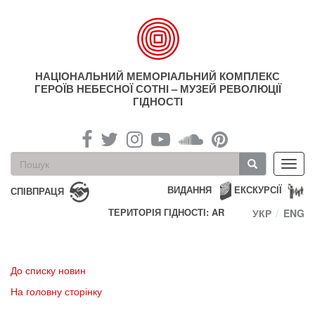
Перейти
до
основного
матеріалу
НАЦІОНАЛЬНИЙ МЕМОРІАЛЬНИЙ КОМПЛЕКС
ГЕРОЇВ НЕБЕСНОЇ СОТНІ – МУЗЕЙ РЕВОЛЮЦІЇ
ГІДНОСТІ
Пошукова
Toggl
форма
navig
Пошук
ВИДАННЯ
ЕКСКУРСІЇ
СПІВПРАЦЯ
ТЕРИТОРІЯ ГІДНОСТІ: AR
УКР
ENG
До списку новин
На головну сторінку