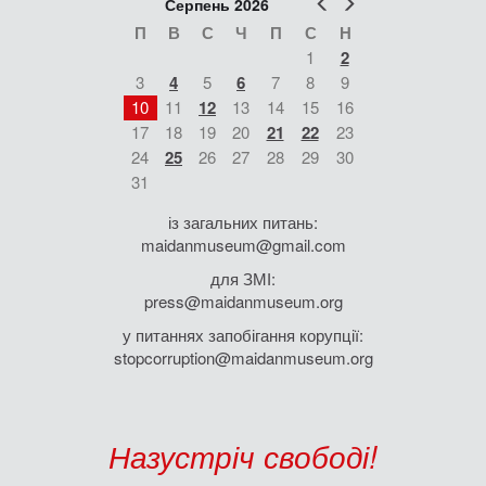
Попер
Наст
Серпень 2026
П
В
С
Ч
П
С
Н
1
2
3
4
5
6
7
8
9
10
11
12
13
14
15
16
17
18
19
20
21
22
23
24
25
26
27
28
29
30
31
із загальних питань:
maidanmuseum@gmail.com
для ЗМІ:
press@maidanmuseum.org
у питаннях запобігання корупції:
stopcorruption@maidanmuseum.org
Назустріч свободі!