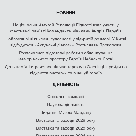
НОВИНИ
Національний музей Революції Гідності взяв участь у
фестивалі пам'яті Коменданта Майдану Андрія Парубія
Найважливіші виклики сучасності у відкритій розмові. У Києві
відбудуться «Актуальні діалоги» Ростислава Прокопюка
Розпочалися підготовчі роботи з облаштування
меморіального простору Героїв Небесної Сотні
День памʼяті страчених під час теракту в Оленівці: прийди на
відкриття виставки та вшануй героїв
ДІЯЛЬНІСТЬ
Соціальні кампанії
Наукова діяльність
Видання Музею Майдану
Виставки та заходи 2026 року
Виставки та заходи 2025 року
Виставки та заходи 2024 року