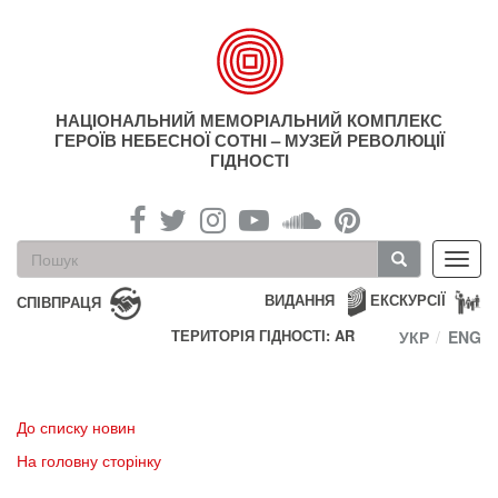
Перейти
до
основного
матеріалу
НАЦІОНАЛЬНИЙ МЕМОРІАЛЬНИЙ КОМПЛЕКС
ГЕРОЇВ НЕБЕСНОЇ СОТНІ – МУЗЕЙ РЕВОЛЮЦІЇ
ГІДНОСТІ
Пошукова
Toggl
форма
navig
Пошук
ВИДАННЯ
ЕКСКУРСІЇ
СПІВПРАЦЯ
ТЕРИТОРІЯ ГІДНОСТІ: AR
УКР
ENG
До списку новин
На головну сторінку