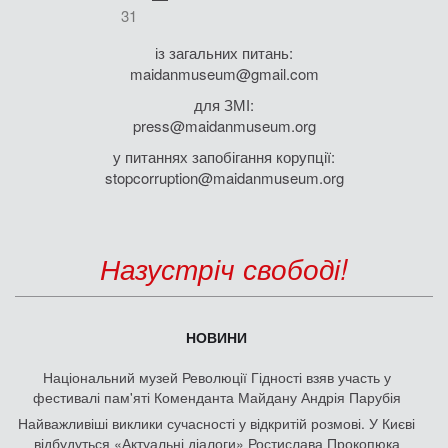
31
із загальних питань:
maidanmuseum@gmail.com
для ЗМІ:
press@maidanmuseum.org
у питаннях запобігання корупції:
stopcorruption@maidanmuseum.org
Назустріч свободі!
НОВИНИ
Національний музей Революції Гідності взяв участь у
фестивалі пам'яті Коменданта Майдану Андрія Парубія
Найважливіші виклики сучасності у відкритій розмові. У Києві
відбудуться «Актуальні діалоги» Ростислава Прокопюка