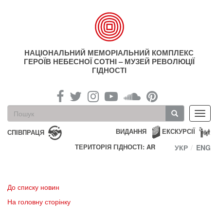
Перейти
до
основного
матеріалу
НАЦІОНАЛЬНИЙ МЕМОРІАЛЬНИЙ КОМПЛЕКС
ГЕРОЇВ НЕБЕСНОЇ СОТНІ – МУЗЕЙ РЕВОЛЮЦІЇ
ГІДНОСТІ
Пошукова
Toggl
форма
navig
Пошук
ВИДАННЯ
ЕКСКУРСІЇ
СПІВПРАЦЯ
ТЕРИТОРІЯ ГІДНОСТІ: AR
УКР
ENG
До списку новин
На головну сторінку