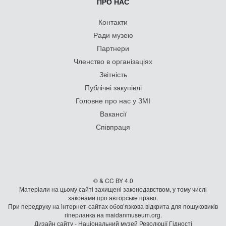
ПРО НАС
Контакти
Ради музею
Партнери
Членство в організаціях
Звітність
Публічні закупівлі
Головне про нас у ЗМІ
Вакансії
Співпраця
© & CC BY 4.0
Матеріали на цьому сайті захищені законодавством, у тому числі
законами про авторське право.
При передруку на iнтернет-сайтах обов’язкова відкрита для пошуковиків
гiперланка на maidanmuseum.org.
Дизайн сайту - Національний музей Революції Гідності