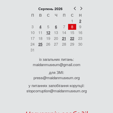
Попер
Наст
Серпень 2026
П
В
С
Ч
П
С
Н
1
2
3
4
5
6
7
8
9
10
11
12
13
14
15
16
17
18
19
20
21
22
23
24
25
26
27
28
29
30
31
із загальних питань:
maidanmuseum@gmail.com
для ЗМІ:
press@maidanmuseum.org
у питаннях запобігання корупції:
stopcorruption@maidanmuseum.org