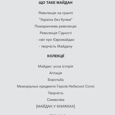
ЩО ТАКЕ МАЙДАН
Революція на граніті
"Україна без Кучми"
Помаранчева революція
Революція Гідності
- світ про Євромайдан
- творчість Майдану
КОЛЕКЦІЇ
Майдан: усна історія
Агітація
Боротьба
Меморіальні предмети Героїв Небесної Сотні
Творчість
Символіка
[МАЙДАН У КНИЖКАХ]