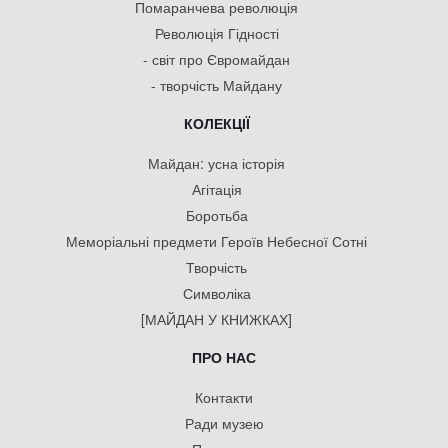
Помаранчева революція
Революція Гідності
- світ про Євромайдан
- творчість Майдану
КОЛЕКЦІЇ
Майдан: усна історія
Агітація
Боротьба
Меморіальні предмети Героїв Небесної Сотні
Творчість
Символіка
[МАЙДАН У КНИЖКАХ]
ПРО НАС
Контакти
Ради музею