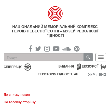
Перейти
до
основного
матеріалу
НАЦІОНАЛЬНИЙ МЕМОРІАЛЬНИЙ КОМПЛЕКС
ГЕРОЇВ НЕБЕСНОЇ СОТНІ – МУЗЕЙ РЕВОЛЮЦІЇ
ГІДНОСТІ
Пошукова
Toggl
форма
navig
Пошук
ВИДАННЯ
ЕКСКУРСІЇ
СПІВПРАЦЯ
ТЕРИТОРІЯ ГІДНОСТІ: AR
УКР
ENG
До списку новин
На головну сторінку