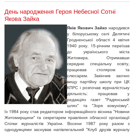
День народження Героя Небесної Сотні
Якова Зайка
Яків Якович Зайко
народився
у білоруському селі Делятичі
Гродненської області 4 квітня
1940 року. 15-річним переїхав
до українського міста
Житомира. Отримавши
середню спеціальну освіту,
працював столяром та
слюсарем. Закінчив заочно
вищу партійну школу при ЦК
КПРС і розпочав журналістську
діяльність: працював у
редакціях газет "Радянський
шлях" та "Зоря комунізму".
Із 1984 року став редактором інформаційного вісника "Новини
Житомирщини" та секретарем правління обласної організації
Спілки журналістів України. Восени 1987 року разом з
однодумцями заснував напівлегальний "Клуб друзів журналу