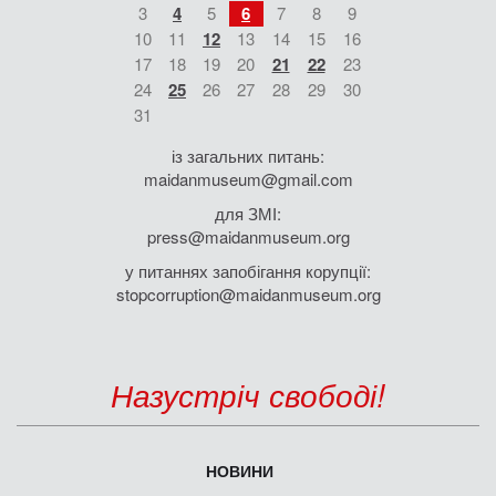
3
4
5
6
7
8
9
10
11
12
13
14
15
16
17
18
19
20
21
22
23
24
25
26
27
28
29
30
31
із загальних питань:
maidanmuseum@gmail.com
для ЗМІ:
press@maidanmuseum.org
у питаннях запобігання корупції:
stopcorruption@maidanmuseum.org
Назустріч свободі!
НОВИНИ