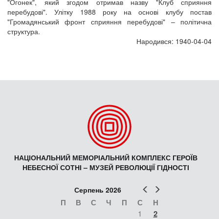
"Огонек", який згодом отримав назву "Клуб сприяння
перебудові". Улітку 1988 року на основі клубу постав
"Громадянський фронт сприяння перебудові" – політична
структура.
Народився: 1940-04-04
НАЦІОНАЛЬНИЙ МЕМОРІАЛЬНИЙ КОМПЛЕКС ГЕРОЇВ
НЕБЕСНОЇ СОТНІ – МУЗЕЙ РЕВОЛЮЦІЇ ГІДНОСТІ
Попер
Наст
Серпень 2026
П
В
С
Ч
П
С
Н
1
2