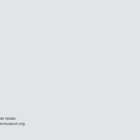
ке право.
danmuseum.org.