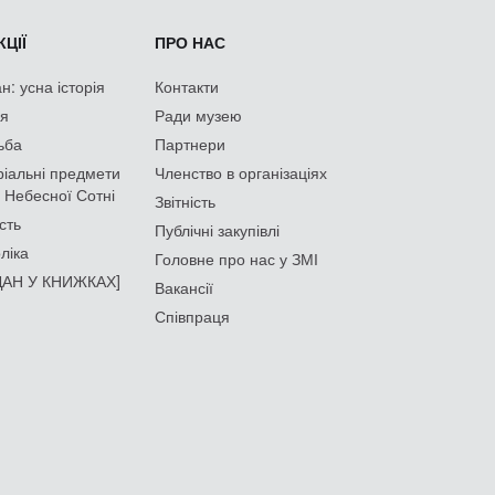
ЦІЇ
ПРО НАС
: усна історія
Контакти
ія
Ради музею
ьба
Партнери
іальні предмети
Членство в організаціях
 Небесної Сотні
Звітність
сть
Публічні закупівлі
ліка
Головне про нас у ЗМІ
АН У КНИЖКАХ]
Вакансії
Співпраця