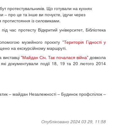
обут протестувальників. Що готували на кухнях
и – про це та інше ви почуєте, ідучи через
я протистояння із силовиками.
 під час протесту Відкритий університет, Бібліотека
.
допомогою музейного проєкту
"Територія Гідності у
іщено на екскурсійному маршруті.
на виставці
"Майдан Січ. Так почалася війна"
довкола
 які документували події 18, 19 та 20 лютого 2014
щатик – майдан Незалежності – Будинок профспілок –
Опубліковано 2024 03 29, 11:58