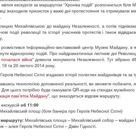
7 квітня екскурсія за маршрутом “Хроніка подій” розпочнеться біля
вці знаходили прихисток у важкі дні протистояння та отримували ме
.
улицею Михайлівською до майдану Незалежності, а потім піднімаю
чові події революції та історії учасників протестів і також відві
у.
т розмістився Інформаційно-виставковий центр Музею Майдану, в як
нути відеохроніку подій. Про найдраматичніші лютневі дні Революції
к почалася війна"
довкола монумента Незалежності. Тут зібрано 48 
, 19 та 20 лютого 2014 року.
 Героїв Небесної Сотні згадаємо історії полеглих майданівців та за 
авшись технологією доповненої реальності, ви зможете побачити, я
. Для цього потрібно буде сканувати QR-коди на стендах музейного
кація пам’яток Майдану"
, що знаходиться вздовж маршруту.
 екскурсій
об 11:00
 Михайлівській площі (біля банера про Героїв Небесної Сотні)
ї маршруту:
Михайлівська площа – Михайлівський собор – майдан Н
к – алея Героїв Небесної Сотні – Дзвін Гідності.