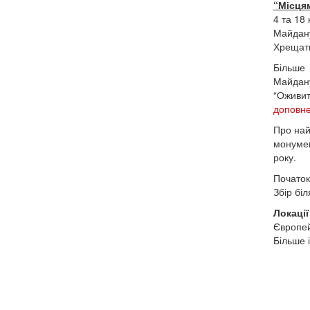
“Місцям
4 та 18
Майдану
Хрещати
Більше 
Майдану
“Оживи
доповне
Про най
монумен
року.
Початок
Збір бі
Локаці
Європей
Більше 