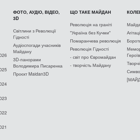
ФОТО, АУДІО, ВІДЕО,
ЩО ТАКЕ МАЙДАН
КОЛЕК
3D
Революція на граніті
Майдан
Світлини з Революції
"Україна без Кучми"
Агітац
Гідності
Помаранчева революція
Борот
Аудіоспогади учасників
Революція Гідності
Мемор
Майдану
2026
Героїв
- світ про Євромайдан
3D-панорами
Творчі
- творчість Майдану
Володимира Писаренка
2025
Симво
Проєкт Maidan3D
[МАЙД
2024
2023
2022
2021