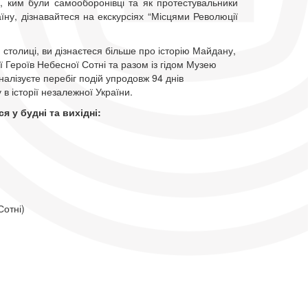
 ким були самооборонівці та як протестувальники
їну, дізнавайтеся на екскурсіях “Місцями Революції
столиці, ви дізнаєтеся більше про історію Майдану,
ї Героїв Небесної Сотні та разом із гідом Музею
налізуєте перебіг подій упродовж 94 днів
 в історії незалежної України.
ся у будні та вихідні:
Сотні)