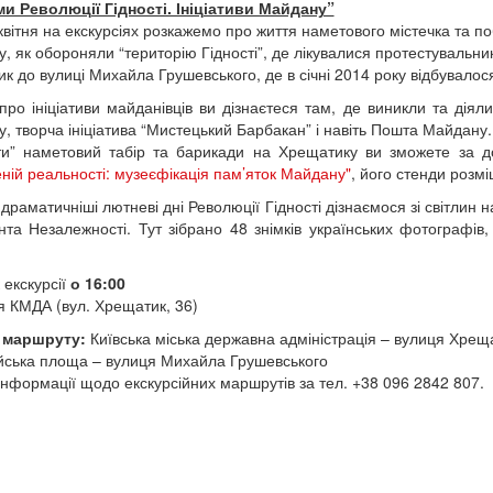
и Революції Гідності. Ініціативи Майдану”
 квітня на екскурсіях розкажемо про життя наметового містечка та п
, як обороняли “територію Гідності”, де лікувалися протестувальник
к до вулиці Михайла Грушевського, де в січні 2014 року відбувалос
про ініціативи майданівців ви дізнаєтеся там, де виникли та діяли
, творча ініціатива “Мистецький Барбакан” і навіть Пошта Майдану
ти” наметовий табір та барикади на Хрещатику ви зможете за 
ній реальності: музеєфікація пам’яток Майдану"
, його стенди розм
драматичніші лютневі дні Революції Гідності дізнаємося зі світлин 
та Незалежності. Тут зібрано 48 знімків українських фотографів,
 екскурсії
о 16:00
ля КМДА (вул. Хрещатик, 36)
ї маршруту:
Київська міська державна адміністрація – вулиця Хре
ська площа – вулиця Михайла Грушевського
інформації щодо екскурсійних маршрутів за тел. +38 096 2842 807.