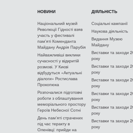
НОВИНИ
ДІЯЛЬНІСТЬ
Національний музей
Соціальні кампанії
Революції Гідності взяв
Наукова діяльність
участь у фестивалі
Видання Музею
пам'яті Коменданта
Майдану
Майдану Андрія Парубія
Виставки та заходи 
Найважливіші виклики
року
сучасності у відкритій
Виставки та заходи 
розмові. У Києві
року
відбудуться «Актуальні
діалоги» Ростислава
Виставки та заходи 
Прокопюка
року
Розпочалися підготовчі
Виставки та заходи 
роботи з облаштування
року
меморіального простору
Виставки та заходи 
Героїв Небесної Сотні
року
День памʼяті страчених
Виставки та заходи 
під час теракту в
року
Оленівці: прийди на