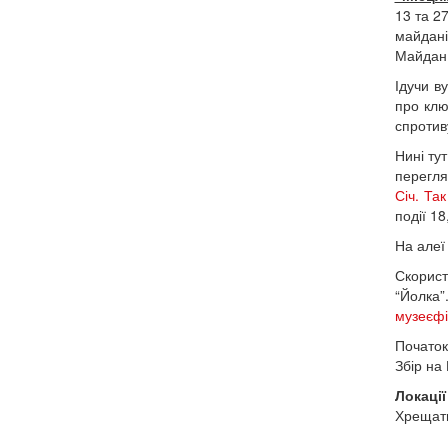
13 та 2
майдані
Майдан
Ідучи в
про клю
спротив
Нині ту
перегля
Січ. Та
події 18
На алеї
Скорист
“Йолка”
музеєфі
Початок
Збір на
Локаці
Хрещати