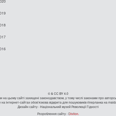
2020
2019
2018
2017
2016
© & CC BY 4.0
и на цьому сайті захищені законодавством, у тому числі законами про авторсь
 на iнтернет-сайтах обов’язкова відкрита для пошуковиків гiперланка на mai
Дизайн сайту - Національний музей Революції Гідності
Розроблення сайту -
Divilon
.