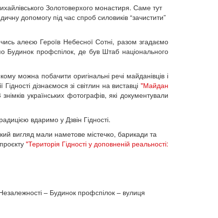
 Михайлівського Золотоверхого монастиря. Саме тут
дичну допомогу під час спроб силовиків “зачистити”
чись алеєю Героїв Небесної Сотні, разом згадаємо
даємо Будинок профспілок, де був Штаб національного
ому можна побачити оригінальні речі майданівців і
 Гідності дізнаємося зі світлин на виставці
"Майдан
знімків українських фотографів, які документували
традицією вдаримо у Дзвін Гідності.
кий вигляд мали наметове містечко, барикади та
 проєкту
"Територія Гідності у доповненій реальності:
езалежності – Будинок профспілок – вулиця