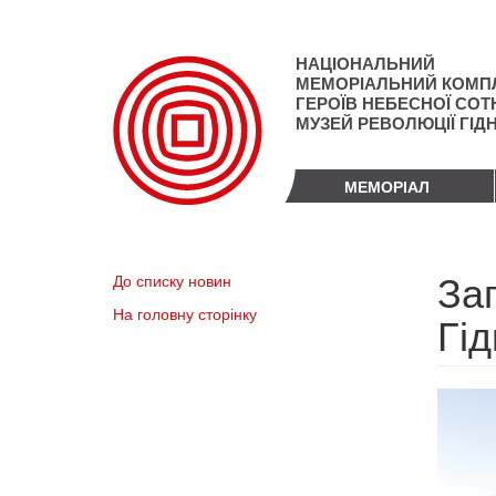
Перейти
до
основного
НАЦІОНАЛЬНИЙ
матеріалу
МЕМОРІАЛЬНИЙ КОМП
ГЕРОЇВ НЕБЕСНОЇ СОТН
МУЗЕЙ РЕВОЛЮЦІЇ ГІД
МЕМОРІАЛ
За
До списку новин
На головну сторінку
Гід