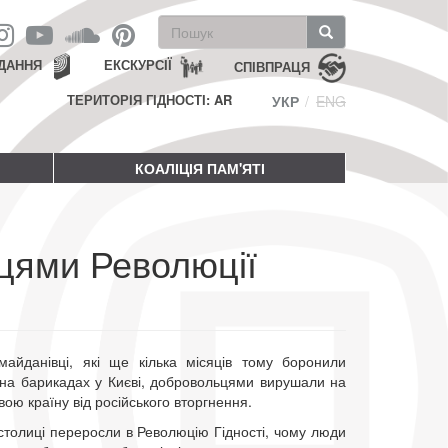
Пошукова
форма
Пошук
ДАННЯ
ЕКСКУРСІЇ
СПІВПРАЦЯ
ТЕРИТОРІЯ ГІДНОСТІ: AR
УКР
ENG
КОАЛІЦІЯ ПАМ'ЯТІ
сцями Революції
майданівці, які ще кілька місяців тому боронили
 на барикадах у Києві, добровольцями вирушали на
вою країну від російського вторгнення.
столиці переросли в Революцію Гідності, чому люди