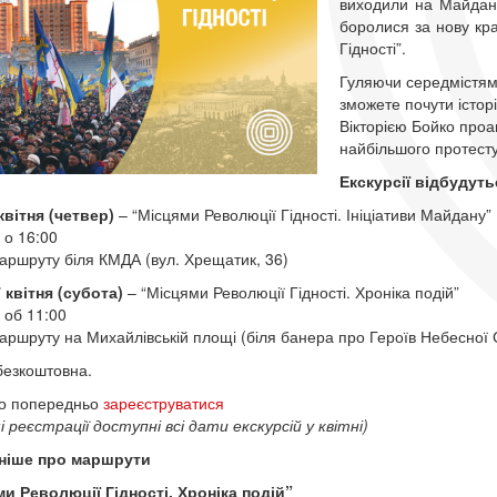
виходили на Майдан,
боролися за нову кра
Гідності”.
Гуляючи середмістям 
зможете почути історі
Вікторією Бойко проа
найбільшого протесту
Екскурсії відбудуть
квітня (четвер)
– “Місцями Революції Гідності. Ініціативи Майдану”
 о 16:00
аршруту біля КМДА (вул. Хрещатик, 36)
 квітня (субота)
– “Місцями Революції Гідності. Хроніка подій”
 об 11:00
аршруту на Михайлівській площі (біля банера про Героїв Небесної 
безкоштовна.
о попередньо
зареєструватися
і реєстрації доступні всі дати екскурсій у квітні)
ніше про маршрути
и Революції Гідності. Хроніка подій”