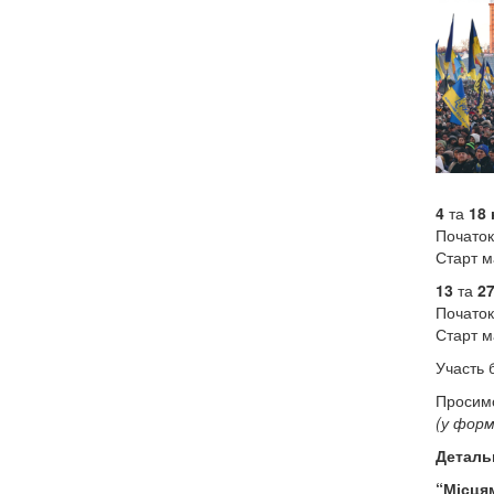
4
та
18 
Початок
Старт м
13
та
27
Початок
Старт м
Участь 
Просим
(у форм
Деталь
“Місцям