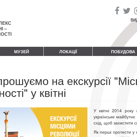
ВИ
ЛЕКС
І –
НОСТІ
МУЗЕЙ
ЛОКАЦІЇ
ПОБУДОВА
прошуємо на екскурсії "Мі
ності" у квітні
У квітні 2014 року 
українське майбутнє
схід, щоб захистити с
Як перші протести у 