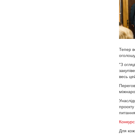
Тепер в
оголошу
"З огля
закупів
весь це
Перегов
міжнаро
Унаслід
проєкту 
питання
Конкурс
Для кож