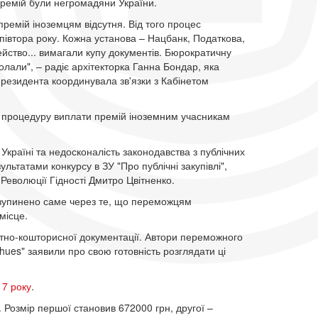
ремій були негромадяни України.
ремій іноземцям відсутня. Від того процес
півтора року. Кожна установа – Нацбанк, Податкова,
ейство... вимагали купу документів. Бюрократичну
лали", – радіє архітекторка Ганна Бондар, яка
 президента координувала зв'язки з Кабінетом
о процедуру виплати премій іноземним учасникам
Україні та недосконалість законодавства з публічних
льтатами конкурсу в ЗУ "Про публічні закупівлі",
еволюції Гідності Дмитро Цвітненко.
зупинено саме через те, що переможцям
місце.
тно-кошторисної документації. Автори переможного
eihues" заявили про свою готовність розглядати ці
17 року
.
. Розмір першої становив 672000 грн, другої –