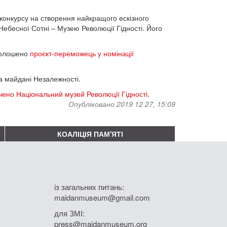
конкурсу на створення найкращого ескізного
ебесної Сотні – Музею Революції Гідності. Його
оголошено
проєкт-переможець у номінації
 майдані Незалежності.
чено Національний музей Революції Гідності
.
Опубліковано 2019 12 27, 15:09
КОАЛІЦІЯ ПАМ'ЯТІ
із загальних питань:
maidanmuseum@gmail.com
для ЗМІ:
press@maidanmuseum.org