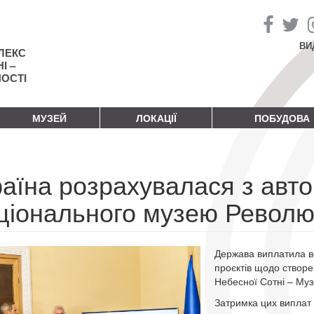
ВИ
ЛЕКС
І –
НОСТІ
МУЗЕЙ
ЛОКАЦІЇ
ПОБУДОВА
раїна розрахувалася з авт
ціонального музею Революц
Держава виплатила вс
проєктів щодо створ
Небесної Сотні – Муз
Затримка цих виплат 