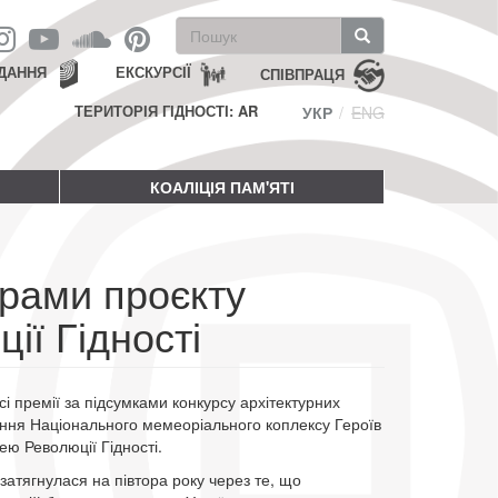
Пошукова
форма
Пошук
ДАННЯ
ЕКСКУРСІЇ
СПІВПРАЦЯ
ТЕРИТОРІЯ ГІДНОСТІ: AR
УКР
ENG
КОАЛІЦІЯ ПАМ'ЯТІ
орами проєкту
ії Гідності
і премії за підсумками конкурсу архітектурних
ення Національного мемеоріального коплексу Героїв
ею Революції Гідності.
затягнулася на півтора року через те, що