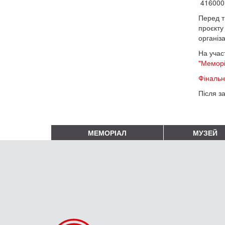
416000 
Перед т
проєкту
організ
На учас
"Мемор
Фінальн
Після з
МЕМОРІАЛ
МУЗЕЙ