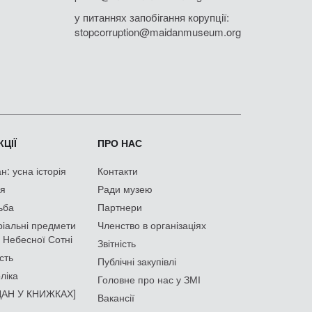
у питаннях запобігання корупції:
stopcorruption@maidanmuseum.org
ЦІЇ
ПРО НАС
: усна історія
Контакти
ія
Ради музею
ьба
Партнери
іальні предмети
Членство в організаціях
 Небесної Сотні
Звітність
сть
Публічні закупівлі
ліка
Головне про нас у ЗМІ
АН У КНИЖКАХ]
Вакансії