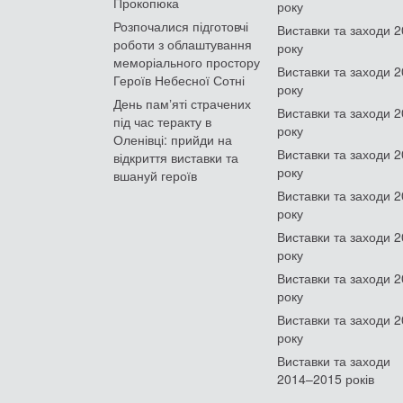
Прокопюка
року
Розпочалися підготовчі
Виставки та заходи 
роботи з облаштування
року
меморіального простору
Виставки та заходи 
Героїв Небесної Сотні
року
День памʼяті страчених
Виставки та заходи 
під час теракту в
року
Оленівці: прийди на
Виставки та заходи 
відкриття виставки та
року
вшануй героїв
Виставки та заходи 
року
Виставки та заходи 
року
Виставки та заходи 
року
Виставки та заходи 
року
Виставки та заходи
2014–2015 років