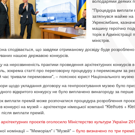
володарями деяких п
"Процедура виплати п
затягнувся майже на 
Укрексімбанк, казнач
машину героїчно подо
торік в Адміністрації
міністрів.
она сподівається, що завдяки отриманому досвіду буде розроблен
ваних нашою державою конкурсів.
ду на нерозвиненість практики проведення архітектурних конкурсів в 
ель, зокрема статті про переговорну процедуру з переможцем за резу
й час тривали перемовини", – пояснює юрист Національного музею Р
ори щодо укладання договору на генпроєктування музею було при
дного відкритого конкурсу не було виплачено винагороду за перше 
ок виплати премій може розпочатися процедура розроблення проєк
в конкурсі на музей – архітектори німецької компанії "Kleihues + Kl
 після виплати премій.
 архітектурних проєктів оголосило Міністерство культури України 20
ної номінації – "Меморіал" і "Музей" –
було визначено по три премії