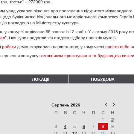
грн, третьої – 272000 грн.
им уряд ухвалив рішення про проведення відкритого міжнародного 
 щодо будівництва Національного меморіального комплексу Героїв Н
ацію покладено на Міністерству культури.
ть у конкурсі надіслано 65 заявок із 12 країн. У лютому 2018 року 
іал
"
, і конкурс продовжився стадією відбору проєктів музею.
і роботи
демонструвалися на виставках, у тому числі
просто неба
на
авершення конкурсу
замовником проєктування та будівництва визна
ЛОКАЦІЇ
ПОБУДОВА
Попер
Наст
Серпень 2026
П
В
С
Ч
П
С
Н
1
2
3
4
5
6
7
8
9
10
11
12
13
14
15
16