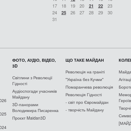
17
18
19
20
21
22
23
24
25
26
27
28
29
30
31
ФОТО, АУДІО, ВІДЕО,
ЩО ТАКЕ МАЙДАН
КОЛЕК
3D
Революція на граніті
Майдан
Світлини з Революції
"Україна без Кучми"
Агітац
Гідності
Помаранчева революція
Борот
Аудіоспогади учасників
Революція Гідності
Мемор
Майдану
2026
Героїв
- світ про Євромайдан
3D-панорами
Творчі
- творчість Майдану
Володимира Писаренка
2025
Симво
Проєкт Maidan3D
[МАЙД
2024