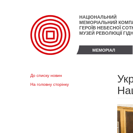
Перейти
до
основного
НАЦІОНАЛЬНИЙ
матеріалу
МЕМОРІАЛЬНИЙ КОМП
ГЕРОЇВ НЕБЕСНОЇ СОТН
МУЗЕЙ РЕВОЛЮЦІЇ ГІД
МЕМОРІАЛ
Ук
До списку новин
На головну сторінку
На