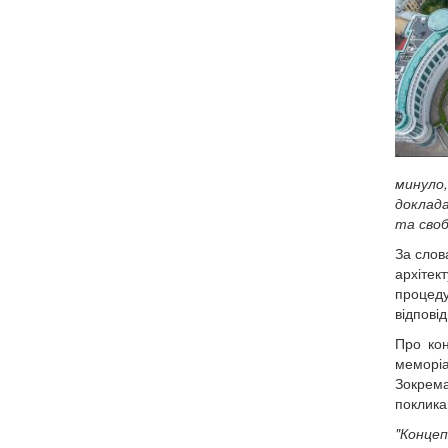
минуло,
доклада
та своб
За слов
архіте
процеду
відпові
Про кон
меморіа
Зокрема
поклика
"Концеп