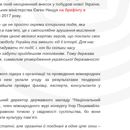
 їхній неоціненний внесок у побудові нової України.
ьник міністерства Євген Нищук
на брифінгу в
 2017 року.
– це не просто окрема історична подія, яка
 в пам'яті, це є світоглядне зрушення мислення
ства ціною великої жертви героїв, що поклали своє
свободу України
та змінили хід її історії.
Для нас
адувати ті події, і, хоч би скільки часу
ти забути прийдешнім поколінням. Тому держава
м, символом утвердження української державності
кого лідера з організації та проведення міжнародних
 з нею уклали угоду за результатами тендерної
йшли провідні фахівці, експерти, консультанти у
ьний директор державного закладу “Національний
, член міжнародного журі конкурсу Ігор Пошивайло.
равною точкою у свідомості суспільства, бо вони
и культуру пам’яті.
атні, але органічні й поєднані в одне ціле зони –