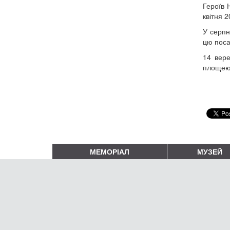
Героїв 
квітня 
У серпн
цю поса
14 вере
площею 
МЕМОРІАЛ
МУЗЕЙ