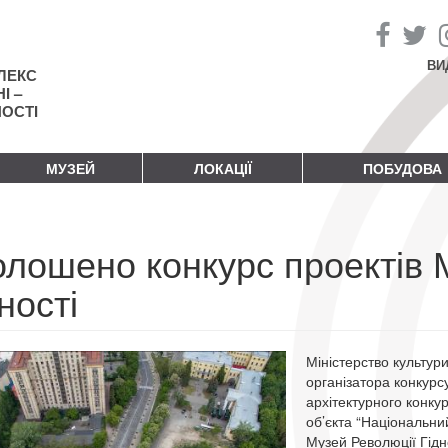
ВИ
ЛЕКС
І –
НОСТІ
МУЗЕЙ
ЛОКАЦІЇ
ПОБУДОВА
олошено конкурс проектів 
ності
Міністерство культур
організатора конкурс
архітектурного конку
об’єкта “Національни
Музей Революції Гідно