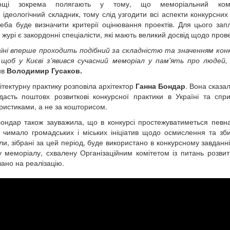
нощі зокрема полягають у тому, що меморіальний комп
 ідеологічний складник, тому слід узгодити всі аспекти конкурсних
еба буде визначити критерії оцінювання проектів. Для цього зап
і журі є закордонні спеціалісти, які мають великий досвід щодо пров
їні вперше проходить подібний за складністю та значенням конк
 щоб у Києві з’явився сучасний меморіал у пам'ять про людей
ив
Володимир Гусаков.
ітектурну практику розповіла архітектор
Ганна Бондар
. Вона сказа
дасть поштовх розвиткові конкурсної практики в Україні та сп
ристиками, а не за кошторисом.
ондар також зауважила, що в конкурсі простежуватиметься певна 
 чимало громадських і міських ініціатив щодо осмислення та збир
ли, зібрані за цей період, буде використано в конкурсному завдан
у меморіалу, схвалену Організаційним комітетом із питань розви
вано на реалізацію.