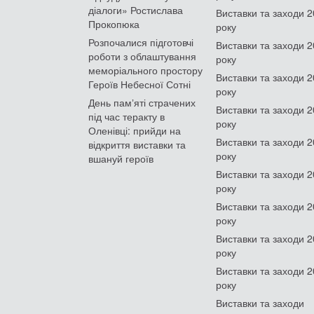
діалоги» Ростислава
Виставки та заходи 
Прокопюка
року
Розпочалися підготовчі
Виставки та заходи 
роботи з облаштування
року
меморіального простору
Виставки та заходи 
Героїв Небесної Сотні
року
День памʼяті страчених
Виставки та заходи 
під час теракту в
року
Оленівці: прийди на
Виставки та заходи 
відкриття виставки та
року
вшануй героїв
Виставки та заходи 
року
Виставки та заходи 
року
Виставки та заходи 
року
Виставки та заходи 
року
Виставки та заходи