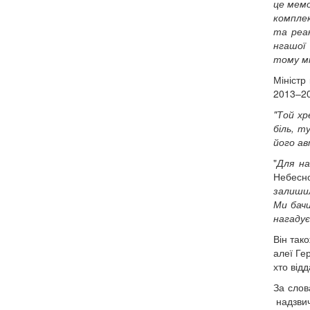
це мемо
компл
та реак
нгашої
тому мі
Міністр
2013–20
"Той хр
біль, т
його ав
"
Для на
Небесно
залишил
Ми бачи
нагадує
Він так
алеї Ге
хто від
За слов
надзвич