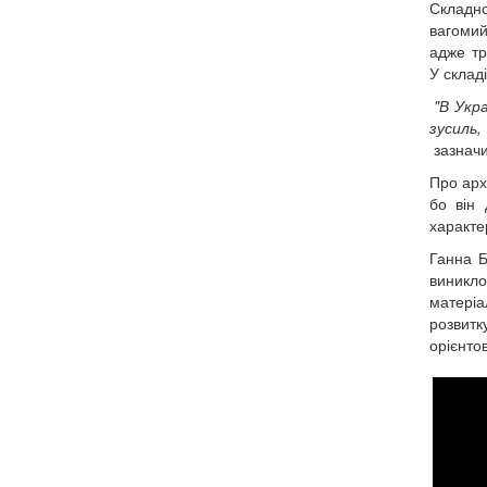
Склад
вагомий
адже тр
У склад
"В Укра
зусиль,
зазнач
Про арх
бо він 
характе
Ганна Б
виникло
матеріа
розвитк
орієнто