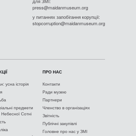
для ЗМІ:
press@maidanmuseum.org
у питаннях запобігання корупції:
stopcorruption@maidanmuseum.org
ЦІЇ
ПРО НАС
: усна історія
Контакти
ія
Ради музею
ьба
Партнери
іальні предмети
Членство в організаціях
 Небесної Сотні
Звітність
сть
Публічні закупівлі
ліка
Головне про нас у ЗМІ