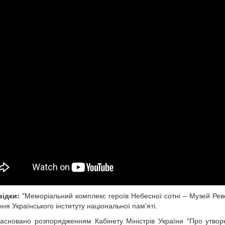
відки:
"Меморіальний комплекс героїв Небесної сотні – Музей Револ
ня Українського інституту національної пам'яті.
асновано розпорядженням Кабінету Міністрів України "Про утво