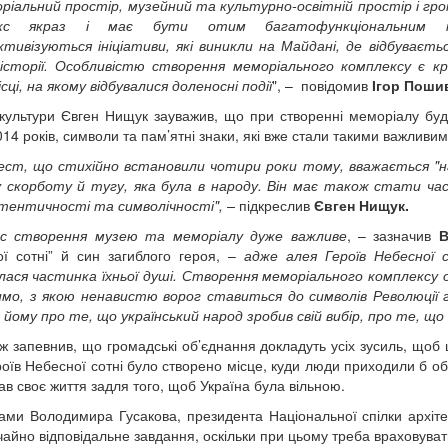
ріальний простір, музейний та культурно-освітній простір і гр
екс якраз і має бути отим багатофункціональним ма
тивізуються ініціативи, які виникли на Майдані, де відбуваєт
 історії. Особливістю створення меморіального комплексу є к
сці, на якому відбувалися доленосні події
", – повідомив
Ігор Поши
 культури Євген Нищук зауважив, що при створенні меморіалу буде
14 років, символи та пам’ятні знаки, які вже стали такими важливим
ест, що стихійно встановили чотири роки тому, вважається "н
у скорботу й тугу, яка була в народу. Він має також стати ч
тентичності та символічності", –
підкреслив
Євген Нищук.
с створення музею та меморіалу дуже важливе
, – зазначив
В
ї сотні” й син загиблого героя, –
адже алея Героїв Небесної с
ася частинка їхньої душі. Створення меморіального комплексу ос
мо, з якою ненавистю ворог ставиться до символів Революції гі
 йому про те, що український народ зробив свій вибір, про те, що
ож запевнив, що громадські об’єднання докладуть усіх зусиль, щоб
роїв Небесної сотні було створено місце, куди люди приходили б о
дав своє життя задля того, щоб Україна була вільною.
ами Володимира Гусакова, президента Національної спілки архітек
айно відповідальне завдання, оскільки при цьому треба враховуват