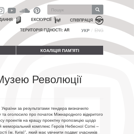
Пошукова
форма
Пошук
ДАННЯ
ЕКСКУРСІЇ
СПІВПРАЦЯ
ТЕРИТОРІЯ ГІДНОСТІ: AR
УКР
ENG
КОАЛІЦІЯ ПАМ'ЯТІ
Музею Революції
и України за результатами тендера визначило
у та оголосило про початок Міжнародного відкритого
рсу проектів на кращу проектну пропозицію щодо
й меморіальний комплекс Героїв Небесної Сотні –
сті (м. Київ)”, який має увічнити подвиг учасників