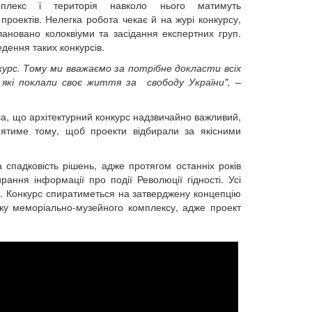
лекс і територія навколо нього матимуть
 проектів. Нелегка робота чекає й на журі конкурсу,
лановано колоквіуми та засідання експертних груп.
едення таких конкурсів.
урс. Тому ми вважаємо за потрібне докласти всіх
, які поклали своє життя за свободу України",
–
ла, що архітектурний конкурс надзвичайно важливий,
риятиме тому, щоб проекти відбирали за якісними
спадковість рішень, адже протягом останніх років
ання інформації про події Революції гідності. Усі
ні. Конкурс спиратиметься на затверджену концепцію
тку меморіально-музейного комплексу, адже проект