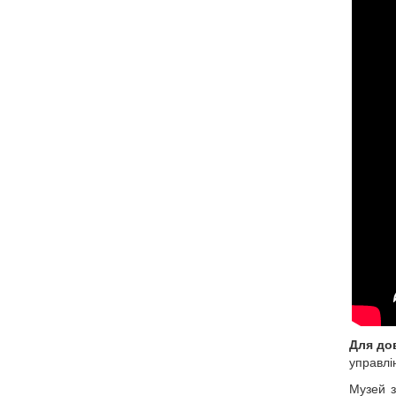
Для до
управлін
Музей з