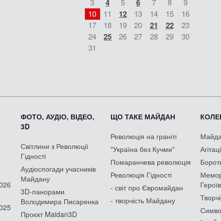
3
4
5
6
7
8
9
10
11
12
13
14
15
16
17
18
19
20
21
22
23
24
25
26
27
28
29
30
31
ФОТО, АУДІО, ВІДЕО,
ЩО ТАКЕ МАЙДАН
КОЛЕК
3D
Революція на граніті
Майдан
Світлини з Революції
"Україна без Кучми"
Агітац
Гідності
Помаранчева революція
Борот
Аудіоспогади учасників
Революція Гідності
Мемор
Майдану
2026
Героїв
- світ про Євромайдан
3D-панорами
Творчі
- творчість Майдану
Володимира Писаренка
2025
Симво
Проєкт Maidan3D