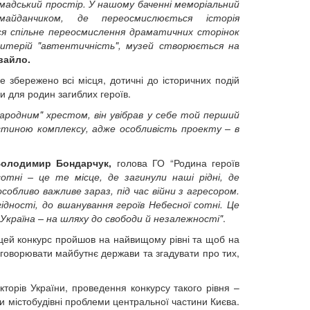
омадський простір. У нашому баченні меморіальний
йданчиком, де переосмислюється історія
ься спільне переосмислення драматичних сторінок
ритерій "автентичність", музей створюється на
вайло.
 збережено всі місця, дотичні до історичних подій
и для родин загиблих героїв.
ародним" хрестом, він увібрав у себе той перший
астиною комплексу, адже особливість проекту – в
олодимир Бондарчук,
голова ГО “Родина героїв
отні – це те місце, де загинули наші рідні, де
обливо важливе зараз, під час війни з агресором.
дності, до вшанування героїв Небесної сотні. Це
 Україна – на шляху до свободи й незалежності"
.
 цей конкурс пройшов на найвищому рівні та щоб на
бговорювати майбутнє держави та згадувати про тих,
торів України, проведення конкурсу такого рівня –
и містобудівні проблеми центральної частини Києва.