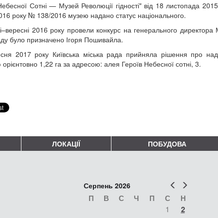
Небесної Сотні — Музей Революції гідності" від 18 листопада 201
2016 року № 138/2016 музею надано статус національного.
і–вересні 2016 року провели конкурс на генерального директора М
ду було призначено Ігоря Пошивайла.
сня 2017 року Київська міська рада прийняла рішення про над
орієнтовно 1,22 га за адресою: алея Героїв Небесної сотні, 3.
ЛОКАЦІЇ
ПОБУДОВА
Попер
Наст
Серпень 2026
П
В
С
Ч
П
С
Н
1
2