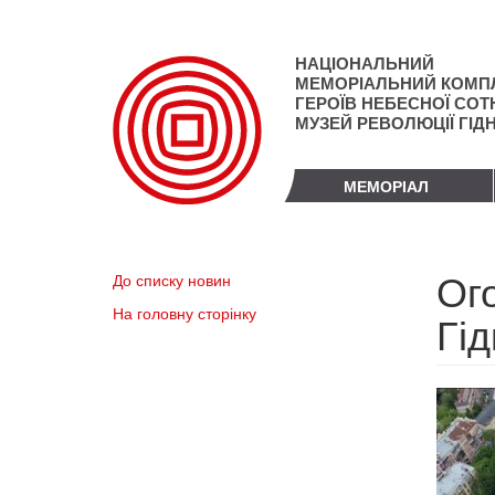
Перейти
до
основного
НАЦІОНАЛЬНИЙ
матеріалу
МЕМОРІАЛЬНИЙ КОМП
ГЕРОЇВ НЕБЕСНОЇ СОТН
МУЗЕЙ РЕВОЛЮЦІЇ ГІД
МЕМОРІАЛ
Ог
До списку новин
На головну сторінку
Гід