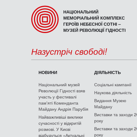
НАЦІОНАЛЬНИЙ
МЕМОРІАЛЬНИЙ КОМПЛЕКС
ГЕРОЇВ НЕБЕСНОЇ СОТНІ –
МУЗЕЙ РЕВОЛЮЦІЇ ГІДНОСТІ
Назустріч свободі!
НОВИНИ
ДІЯЛЬНІСТЬ
Національний музей
Соціальні кампанії
Революції Гідності взяв
Наукова діяльність
участь у фестивалі
Видання Музею
пам'яті Коменданта
Майдану
Майдану Андрія Парубія
Виставки та заходи 
Найважливіші виклики
року
сучасності у відкритій
Виставки та заходи 
розмові. У Києві
року
відбудуться «Актуальні