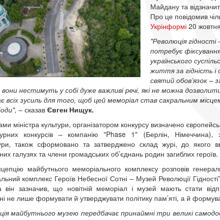
Майдану та відзначити
Про це повідомив чіл
Укрінформі
20 жовтня
"Революція гідності 
потребує фіксування
українського суспіль
життя за гідність і 
святий обов’язок – зг
 вони нестимуть у собі дуже важливі речі, які не можна дозволи
є всіх зусиль для того, щоб цей меморіал став сакральним місце
оди",
– сказав
Євген Нищук.
ами міністра культури, організатором конкурсу визначено європейсь
ктурних конкурсів – компанію "Phase 1" (Берлін, Німеччина),
ри, також сформовано та затверджено склад журі, до якого вві
дних галузях та члени громадських об’єднань родин загиблих героїв.
цепцію майбутнього меморіального комплексу розповів генерал
льний комплекс Героїв Небесної Сотні – Музей Революції Гідності”
 він зазначив, що новітній меморіал і музей мають стати відп
ні не лише формувати й утверджувати політику пам’яті, а й формуват
ція майбутнього музею передбачає принаймні три великі самодост