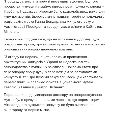
"Процедура виплати премій іноземцям відсутня. Від того
процес затягнувся на майже півтора року. Кожна установа –
Нацбанк, Податкова, Укрексімбанк, казначейство... вимагали
купу документів. Бюрократичну машину героїчно подолали", –
радіє архітекторка Ганна Бондар, яка минулого року в
Адміністрації Президента координувала зв'язки з Кабінетом
Міністрів.
Тепер вона сподівається, що на отриманому досвіді буде
розроблено процедуру виплати премій іноземним учасникам
оголошуваних нашою державою змагань.
"З огляду на нерозвиненість практики проведення
архітектурних конкурсів в Україні та недосконалість
законодавства з публічних закупівель, зокрема статті про
переговорну процедуру із переможцем за результатами
конкурсу в ЗУ "Про публічні закупівлі", весь цей час тривали
перемовини", – пояснює юрист Національного музею
Революції Гідності Дмитро Цвітненко.
Переговори щодо укладання договору на генпроектування
музею було призупинено саме через те, що переможцям
міжнародного відкритого конкурсу не було виплачено
винагороду за перше місце.