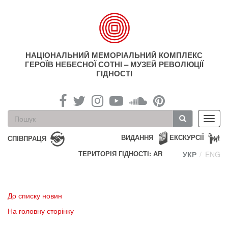
Перейти
до
основного
матеріалу
НАЦІОНАЛЬНИЙ МЕМОРІАЛЬНИЙ КОМПЛЕКС
ГЕРОЇВ НЕБЕСНОЇ СОТНІ – МУЗЕЙ РЕВОЛЮЦІЇ
ГІДНОСТІ
Пошукова
Toggl
форма
navig
Пошук
ВИДАННЯ
ЕКСКУРСІЇ
СПІВПРАЦЯ
ТЕРИТОРІЯ ГІДНОСТІ: AR
УКР
ENG
До списку новин
На головну сторінку