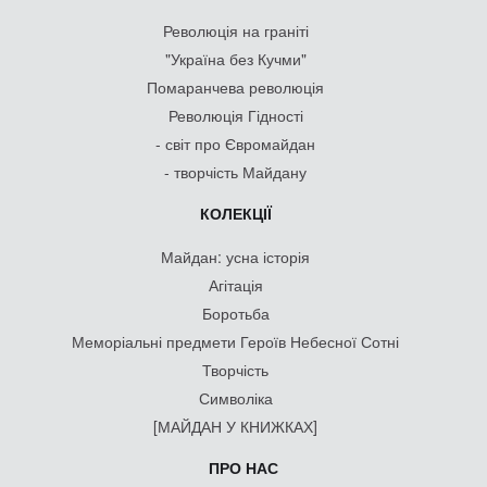
Революція на граніті
"Україна без Кучми"
Помаранчева революція
Революція Гідності
- світ про Євромайдан
- творчість Майдану
КОЛЕКЦІЇ
Майдан: усна історія
Агітація
Боротьба
Меморіальні предмети Героїв Небесної Сотні
Творчість
Символіка
[МАЙДАН У КНИЖКАХ]
ПРО НАС