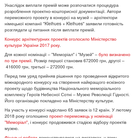
Унаслідок виплати премій може розпочатися процедура
розроблення проектно-кошторисної документації. Автори
переможного проекту в конкурсі на музей – архітектори
німецької компанії "Kleihues + Kleihues" заявили готовність
розглядати ці питання після виплати премій.
Конкурс архітектурних проектів оголосило Міністерство
культури України 2017 року
.
Для кожної номінації – "Меморіал" і "Музей" –
було визначено
по три премії
. Розмір першої становив 672000 грн, другої –
416000 грн, третьої – 272000 грн.
Перед тим уряд прийняв рішення про проведення відкритого
міжнародного конкурсу на створення найкращого ескізного
проекту щодо будівництва Національного меморіального
комплексу Героїв Небесної Сотні – Музею Революції Гідності.
Його організацію покладено на Міністерству культури.
На участь у конкурсі надіслано 65 заявок із 12 країн. У лютому
2018 року оголошено
проект-переможець у номінації
"Меморіал
"
, і конкурс продовжився стадією відбору проектів
музею.
Фінальні роботи
демонструвалися на виставках, у тому