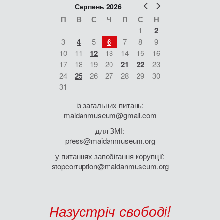
Попер
Наст
Серпень 2026
П
В
С
Ч
П
С
Н
1
2
3
4
5
6
7
8
9
10
11
12
13
14
15
16
17
18
19
20
21
22
23
24
25
26
27
28
29
30
31
із загальних питань:
maidanmuseum@gmail.com
для ЗМІ:
press@maidanmuseum.org
у питаннях запобігання корупції:
stopcorruption@maidanmuseum.org
Назустріч свободі!