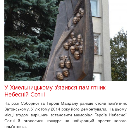
У Хмельницькому з'явився пам'ятник
Небесній Сотні
На розі Соборної та Героїв Майдану раніше стояв пам'ятник
Затонському. У лютому 2014 року його демонтували. На цьому
місці згодом вирішили встановити меморіал Героїв Небесної
Сотні й оголосили конкурс на найкращий проект нового
пам'ятника.