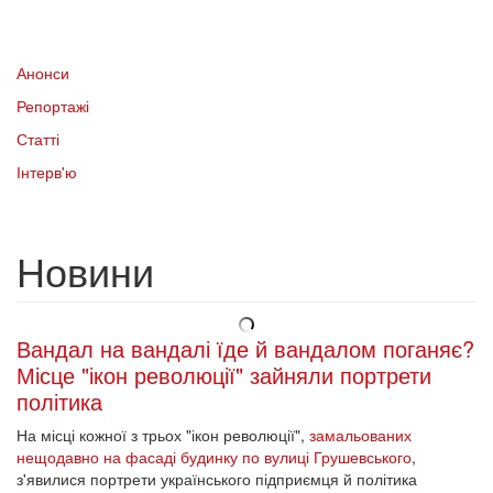
Анонси
Репортажі
Статті
Інтерв'ю
Новини
Вандал на вандалі їде й вандалом поганяє?
Місце "ікон революції" зайняли портрети
політика
На місці кожної з трьох "ікон революції",
замальованих
нещодавно на фасаді будинку по вулиці Грушевського
,
з'явилися портрети українського підприємця й політика