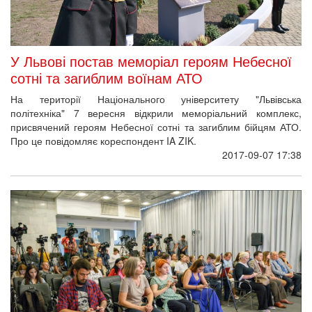
У Львові постав меморіал героям Небесної
сотні та загиблим воїнам АТО
На території Національного університету "Львівська
політехніка" 7 вересня відкрили меморіальний комплекс,
присвячений героям Небесної сотні та загиблим бійцям АТО.
Про це повідомляє кореспондент IA ZIK.
2017-09-07 17:38