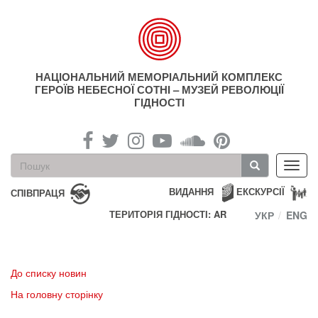
Перейти
до
основного
матеріалу
НАЦІОНАЛЬНИЙ МЕМОРІАЛЬНИЙ КОМПЛЕКС
ГЕРОЇВ НЕБЕСНОЇ СОТНІ – МУЗЕЙ РЕВОЛЮЦІЇ
ГІДНОСТІ
Пошукова
Toggl
форма
navig
Пошук
ВИДАННЯ
ЕКСКУРСІЇ
СПІВПРАЦЯ
ТЕРИТОРІЯ ГІДНОСТІ: AR
УКР
ENG
До списку новин
На головну сторінку