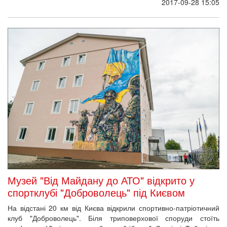
2017-09-28 15:05
Музей "Від Майдану до АТО" відкрито у
спортклубі "Доброволець" під Києвом
На відстані 20 км від Києва відкрили спортивно-патріотичний
клуб "Доброволець". Біля триповерхової споруди стоїть