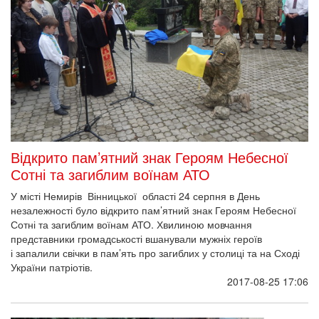
Відкрито пам’ятний знак Героям Небесної
Сотні та загиблим воїнам АТО
У місті Немирів Вінницької області 24 серпня в День
незалежності було відкрито пам’ятний знак Героям Небесної
Сотні та загиблим воїнам АТО. Хвилиною мовчання
представники громадськості вшанували мужніх героїв
і запалили свічки в пам’ять про загиблих у столиці та на Сході
України патріотів.
2017-08-25 17:06