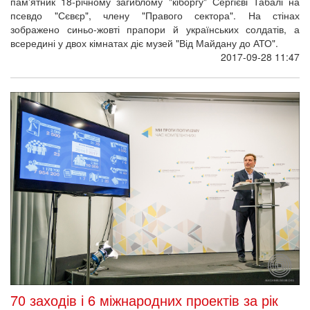
пам'ятник 18-річному загиблому "кіборгу" Сергієві Табалі на
псевдо "Сєвєр", члену "Правого сектора". На стінах
зображено синьо-жовті прапори й українських солдатів, а
всередині у двох кімнатах діє музей "Від Майдану до АТО".
2017-09-28 11:47
70 заходів і 6 міжнародних проектів за рік