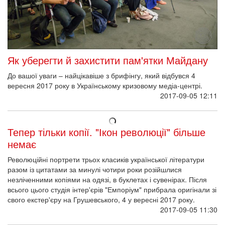
Як уберегти й захистити пам'ятки Майдану
До вашої уваги – найцікавіше з брифінгу, який відбувся 4
вересня 2017 року в Українському кризовому медіа-центрі.
2017-09-05 12:11
Тепер тільки копії. "Ікон революції" більше
немає
Революційні портрети трьох класиків української літератури
разом із цитатами за минулі чотири роки розійшлися
незліченними копіями на одязі, в буклетах і сувенірах. Після
всього цього студія інтер'єрів "Емпоріум" прибрала оригінали зі
свого екстер'єру на Грушевського, 4 у вересні 2017 року.
2017-09-05 11:30