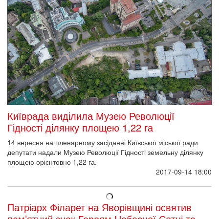
Київрада виділила Музею Революції
Гідності ділянку площею 1,22 га
14 вересня на пленарному засіданні Київської міської ради
депутати надали Музею Революції Гідності земельну ділянку
площею орієнтовно 1,22 га.
2017-09-14 18:00
Патріарх Філарет на Яворівщині освятив
пам’ятний знак Героям Небесної Сотні та