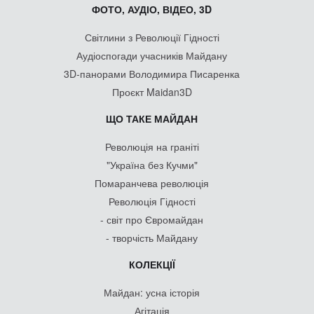
ФОТО, АУДІО, ВІДЕО, 3D
Світлини з Революції Гідності
Аудіоспогади учасників Майдану
3D-панорами Володимира Писаренка
Проєкт Maidan3D
ЩО ТАКЕ МАЙДАН
Революція на граніті
"Україна без Кучми"
Помаранчева революція
Революція Гідності
- світ про Євромайдан
- творчість Майдану
КОЛЕКЦІЇ
Майдан: усна історія
Агітація