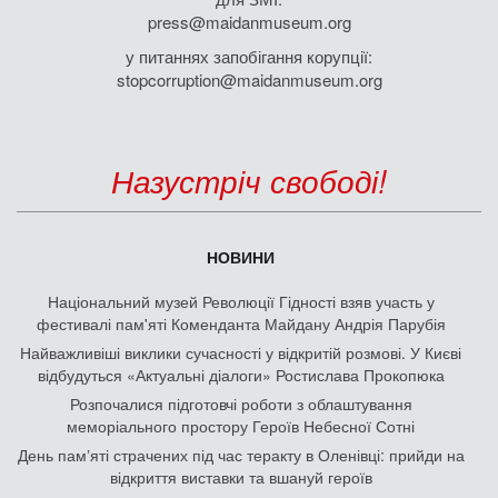
press@maidanmuseum.org
у питаннях запобігання корупції:
stopcorruption@maidanmuseum.org
Назустріч свободі!
НОВИНИ
Національний музей Революції Гідності взяв участь у
фестивалі пам'яті Коменданта Майдану Андрія Парубія
Найважливіші виклики сучасності у відкритій розмові. У Києві
відбудуться «Актуальні діалоги» Ростислава Прокопюка
Розпочалися підготовчі роботи з облаштування
меморіального простору Героїв Небесної Сотні
День памʼяті страчених під час теракту в Оленівці: прийди на
відкриття виставки та вшануй героїв