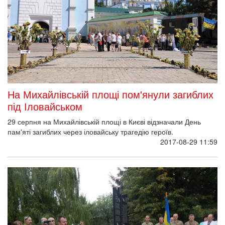
На Михайлівській площі пом'янули загиблих
під Іловайськом
29 серпня на Михайлівській площі в Києві відзначали День
пам'яті загиблих через іловайську трагедію героїв.
2017-08-29 11:59