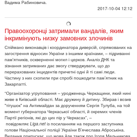
Вадима Рабиновича.
2017-10-04 12:12
Правоохоронці затримали вандалів, яким
інкримінують низку замовних злочинів
Спіймано виконавців і координатора диверсій, спрямованих на
загострення відносин України з іншими країнами, – підриванні
пам'ятників, оскверненні могил і церков. Аналіз ДНК та
зізнання затриманих дає змогу стверджувати, що до
перерахованих інцидентів причетні одні й ті самі люди.
Частину з них схопили при спробі пошкодити пам’ятник на
Закарпатті.
“Організатор угруповання – уродженець Черкащини, який нині
живе в Київській області. Має дружину й дитину. Збирав і возив
"тітушок" на Антимайдан за дорученням Сергія Тулуба, на той
момент губернатора Черкаської області, й окремих членів
Партії регіонів, які до цих пір у Черкасах”, –
повідомляє
Liga.net
із посиланням на першого заступника
голови Національної поліції України В’ячеслава Аброськіна.
Видання припускає, що мова йде також про Ігоря Мельникова