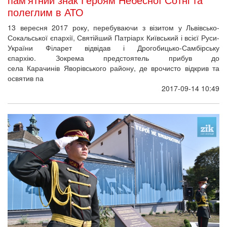
полеглим в АТО
13 вересня 2017 року, перебуваючи з візитом у Львівсько-
Сокальської єпархії, Святійший Патріарх Київський і всієї Руси-
України Філарет відвідав і Дрогобицько-Самбірську
єпархію. Зокрема предстоятель прибув до
села Карачинів Яворівського району, де врочисто відкрив та
освятив па
2017-09-14 10:49