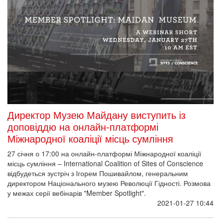
Директор Музею Майдану виступить із
доповіддю на онлайн-платформі
Міжнародної коаліції місць сумління
27 січня о 17:00 на онлайн-платформі Міжнародної коаліції
місць сумління – International Coalition of Sites of Conscience
відбудеться зустріч з Ігорем Пошивайлом, генеральним
директором Національного музею Революції Гідності. Розмова
у межах серії вебінарів "Member Spotlight".
2021-01-27 10:44