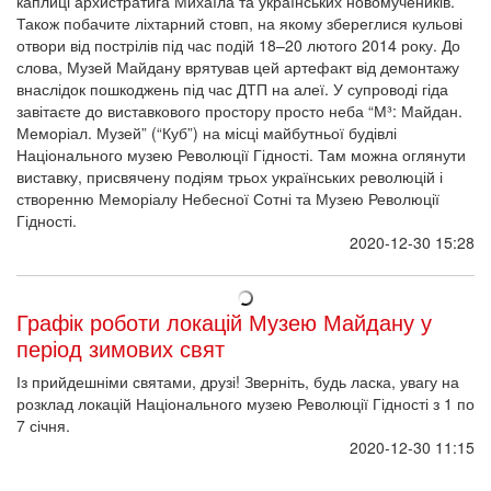
каплиці архистратига Михаїла та українських новомучеників.
Також побачите ліхтарний стовп, на якому збереглися кульові
отвори від пострілів під час подій 18–20 лютого 2014 року. До
слова, Музей Майдану врятував цей артефакт від демонтажу
внаслідок пошкоджень під час ДТП на алеї. У супроводі гіда
завітаєте до виставкового простору просто неба “М³: Майдан.
Меморіал. Музей” (“Куб”) на місці майбутньої будівлі
Національного музею Революції Гідності. Там можна оглянути
виставку, присвячену подіям трьох українських революцій і
створенню Меморіалу Небесної Сотні та Музею Революції
Гідності.
2020-12-30 15:28
Графік роботи локацій Музею Майдану у
період зимових свят
Із прийдешніми святами, друзі! Зверніть, будь ласка, увагу на
розклад локацій Національного музею Революції Гідності з 1 по
7 січня.
2020-12-30 11:15