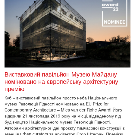
Виставковий павільйон Музею Майдану
номіновано на європейську архітектурну
премію
Куб – виставковий павільйон просто неба Національного
музею Революції Гідності номіновано на EU Prize for
Contemporary Architecture – Mies van der Rohe Award! Його
відкрили 21 листопада 2019 року на місці, відведеному під
будівництво Національного музею Революції Гідності.
Авторами архітектурної ідеї проєкту тимчасової конструкції є
агенція urban curators та архітектор Єгор Штефан. Премією