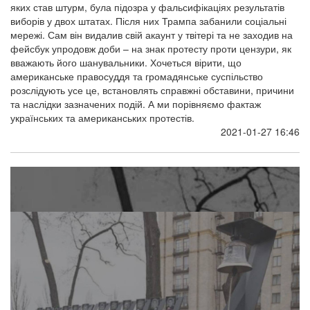
яких став штурм, була підозра у фальсифікаціях результатів
виборів у двох штатах. Після них Трампа забанили соціальні
мережі. Сам він видалив свій акаунт у твітері та не заходив на
фейсбук упродовж доби – на знак протесту проти цензури, як
вважають його шанувальники. Хочеться вірити, що
американське правосуддя та громадянське суспільство
розслідують усе це, встановлять справжні обставини, причини
та наслідки зазначених подій. А ми порівняємо фактаж
українських та американських протестів.
2021-01-27 16:46