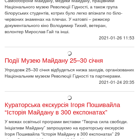
Самооборони Майдану, медики Майдану, працівники
Національного музею Революції Гідності, а також група
білоруських студентів, котрих було легко впізнати по біло-
червоних знаменах на плечах. У натовпі – режисер
документального кіно Володимир Тихий, ветеран,
волонтер Мирослав Гай та інші.
2021-01-26 11:53
Події Музею Майдану 25–30 січня
Упродовж 25–30 січня відбудеться низка заходів, організованих
Національним музеєм Революції Гідності та партнерами.
2021-01-24 20:35
Кураторська екскурсія Ігоря Пошивайла
“Історія Майдану в 300 експонатах”
У межах освітньої програми виставки “Творча сила свободи.
Ініціативи Майдану” запрошуємо на кураторську екскурсію
Ігоря Пошивайла “Історія Майдану в 300 експонатах” 29