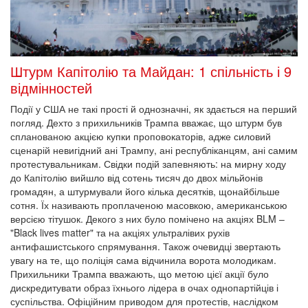
Штурм Капітолію та Майдан: 1 спільність і 9
відмінностей
Події у США не такі прості й однозначні, як здається на перший
погляд. Дехто з прихильників Трампа вважає, що штурм був
спланованою акцією купки проповокаторів, адже силовий
сценарій невигідний ані Трампу, ані республіканцям, ані самим
протестувальникам. Свідки подій запевняють: на мирну ходу
до Капітолію вийшло від сотень тисяч до двох мільйонів
громадян, а штурмували його кілька десятків, щонайбільше
сотня. Їх називають проплаченою масовкою, американською
версією тітушок. Декого з них було помічено на акціях BLM –
"Black lives matter" та на акціях ультралівих рухів
антифашистського спрямування. Також очевидці звертають
увагу на те, що поліція сама відчинила ворота молодикам.
Прихильники Трампа вважають, що метою цієї акції було
дискредитувати образ їхнього лідера в очах однопартійців і
суспільства. Офіційним приводом для протестів, наслідком