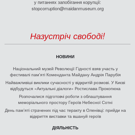
у питаннях запобігання корупції:
stopcorruption@maidanmuseum.org
Назустріч свободі!
НОВИНИ
Національний музей Революції Гідності взяв участь у
фестивалі пам'яті Коменданта Майдану Андрія Парубія
Найважливіші виклики сучасності у відкритій розмові. У Києві
відбудуться «Актуальні діалоги» Ростислава Прокопюка
Розпочалися підготовчі роботи з облаштування
меморіального простору Героїв Небесної Сотні
День памʼяті страчених під час теракту в Оленівці: прийди на
відкриття виставки та вшануй героїв
ДІЯЛЬНІСТЬ