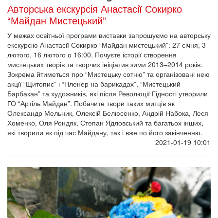
Авторська екскурсія Анастасії Сокирко
“Майдан Мистецький”
У межах освітньої програми виставки запрошуємо на авторську
екскурсію Анастасії Сокирко “Майдан мистецький”: 27 січня, 3
лютого, 16 лютого о 16:00. Почуєте історії створення
мистецьких творів та творчих ініціатив зими 2013–2014 років.
Зокрема йтиметься про “Мистецьку сотню” та організовані нею
акції “Щитопис” і “Пленер на барикадах”, “Мистецький
Барбакан” та художників, які після Революції Гідності утворили
ГО “Артіль Майдан”. Побачите твори таких митців як
Олександр Мельник, Олексій Белюсенко, Андрій Набока, Леся
Хоменко, Оля Рондяк, Степан Ядловський та багатьох інших,
які творили як під час Майдану, так і вже по його закінченню.
2021-01-19 10:01