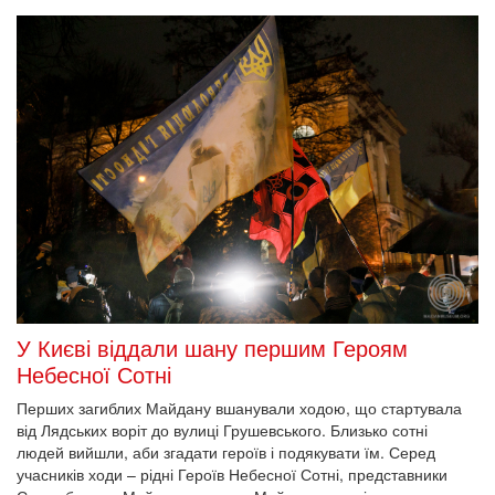
У Києві віддали шану першим Героям
Небесної Сотні
Перших загиблих Майдану вшанували ходою, що стартувала
від Лядських воріт до вулиці Грушевського. Близько сотні
людей вийшли, аби згадати героїв і подякувати їм. Серед
учасників ходи – рідні Героїв Небесної Сотні, представники