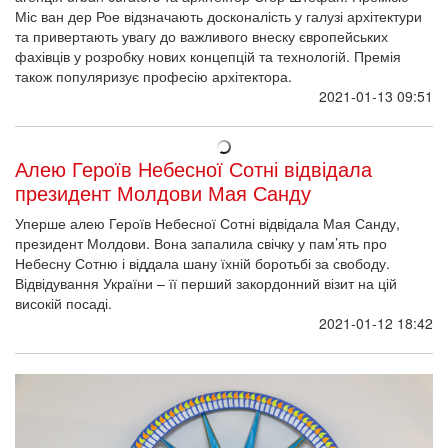
Міс ван дер Рое відзначають досконалість у галузі архітектури
та привертають увагу до важливого внеску європейських
фахівців у розробку нових концепцій та технологій. Премія
також популяризує професію архітектора.
2021-01-13 09:51
Алею Героїв Небесної Сотні відвідала
президент Молдови Мая Санду
Уперше алею Героїв Небесної Сотні відвідала Мая Санду,
президент Молдови. Вона запалила свічку у пам’ять про
Небесну Сотню і віддала шану їхній боротьбі за свободу.
Відвідування України – її перший закордонний візит на цій
високій посаді.
2021-01-12 18:42