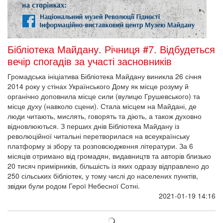
Бібліотека Майдану. Річниця #7. Відбудеться
вечір спогадів за участі засновників
Громадська ініціатива Бібліотека Майдану виникла 26 січня
2014 року у стінах Українського Дому як місце розуму й
органічно доповнила місце сили (вулицю Грушевського) та
місце духу (навколо сцени). Стала місцем на Майдані, де
люди читають, мислять, говорять та діють, а також духовно
відновлюються. З перших днів Бібліотека Майдану із
революційної читальні перетворилася на всеукраїнську
платформу зі збору та розповсюдження літератури. За 6
місяців отримано від громадян, видавництв та авторів близько
20 тисяч примірників, більшість із яких одразу відправлено до
250 сільських бібліотек, у тому числі до населених пунктів,
звідки були родом Герої Небесної Сотні.
2021-01-19 14:16