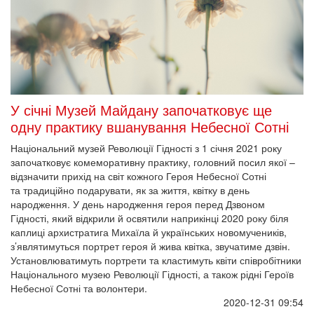
У січні Музей Майдану започатковує ще
одну практику вшанування Небесної Сотні
Національний музей Революції Гідності з 1 січня 2021 року
започатковує комеморативну практику, головний посил якої –
відзначити прихід на світ кожного Героя Небесної Сотні
та традиційно подарувати, як за життя, квітку в день
народження. У день народження героя перед Дзвоном
Гідності, який відкрили й освятили наприкінці 2020 року біля
каплиці архистратига Михаїла й українських новомучеників,
з’являтимуться портрет героя й жива квітка, звучатиме дзвін.
Установлюватимуть портрети та кластимуть квіти співробітники
Національного музею Революції Гідності, а також рідні Героїв
Небесної Сотні та волонтери.
2020-12-31 09:54