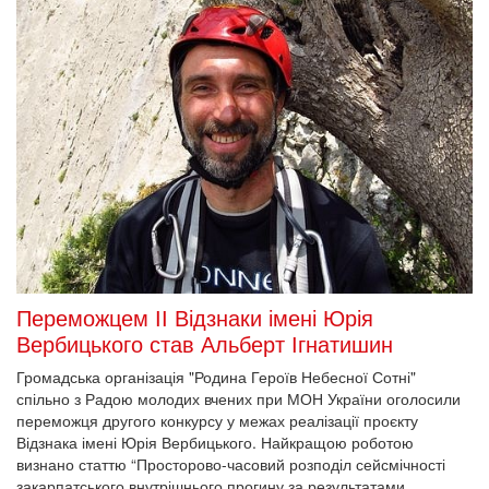
Переможцем ІІ Відзнаки імені Юрія
Вербицького став Альберт Ігнатишин
Громадська організація "Родина Героїв Небесної Сотні"
спільно з Радою молодих вчених при МОН України оголосили
переможця другого конкурсу у межах реалізації проєкту
Відзнака імені Юрія Вербицького. Найкращою роботою
визнано статтю “Просторово-часовий розподіл сейсмічності
закарпатського внутрішнього прогину за результатами