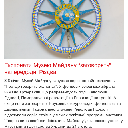
Експонати Музею Майдану “заговорять”
напередодні Різдва
З 6 січня Музей Майдану запускає серію онлайн-включень
“Про що говорить експонат”. У фондовій збірці вже зібрано
чимало артефактів, що репрезентують події Революції
Гідності, Помаранчевої революції та Революції на граніті. А
якщо вони заговорять? Науковці, екскурсоводи, фондовики та
дарувальники Національного музею Революції Гідності
підготували серію стрімів у межах освітньої програми виставки
“Творча сила свободи. Ініціативи Майдану”, яка експонується у
Музеї книги і друкарства України до 21 лютого.