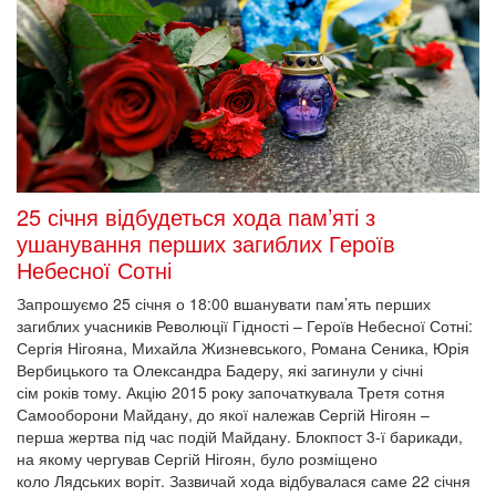
25 січня відбудеться хода пам’яті з
ушанування перших загиблих Героїв
Небесної Сотні
Запрошуємо 25 січня о 18:00 вшанувати пам’ять перших
загиблих учасників Революції Гідності – Героїв Небесної Сотні:
Сергія Нігояна, Михайла Жизневського, Романа Сеника, Юрія
Вербицького та Олександра Бадеру, які загинули у січні
сім років тому. Акцію 2015 року започаткувала Третя сотня
Самооборони Майдану, до якої належав Сергій Нігоян –
перша жертва під час подій Майдану. Блокпост 3-ї барикади,
на якому чергував Сергій Нігоян, було розміщено
коло Лядських воріт. Зазвичай хода відбувалася саме 22 січня