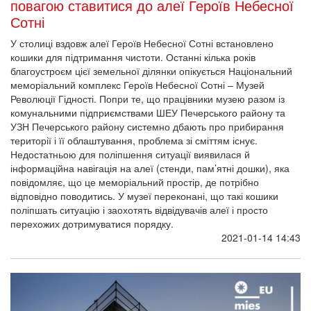
повагою ставитися до алеї Героїв Небесної
Сотні
У столиці вздовж алеї Героїв Небесної Сотні встановлено
кошики для підтримання чистоти. Останні кілька років
благоустроєм цієї земельної ділянки опікується Національний
меморіальний комплекс Героїв Небесної Сотні – Музей
Революції Гідності. Попри те, що працівники музею разом із
комунальними підприємствами ШЕУ Печерського району та
УЗН Печерського району системно дбають про прибирання
території і її облаштування, проблема зі сміттям існує.
Недостатньою для поліпшення ситуації виявилася й
інформаційна навігація на алеї (стенди, пам’ятні дошки), яка
повідомляє, що це меморіальний простір, де потрібно
відповідно поводитись. У музеї переконані, що такі кошики
поліпшать ситуацію і заохотять відвідувачів алеї і просто
перехожих дотримуватися порядку.
2021-01-14 14:43