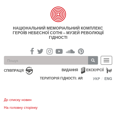
Перейти
до
основного
матеріалу
НАЦІОНАЛЬНИЙ МЕМОРІАЛЬНИЙ КОМПЛЕКС
ГЕРОЇВ НЕБЕСНОЇ СОТНІ – МУЗЕЙ РЕВОЛЮЦІЇ
ГІДНОСТІ
Пошукова
Toggl
форма
navig
Пошук
ВИДАННЯ
ЕКСКУРСІЇ
СПІВПРАЦЯ
ТЕРИТОРІЯ ГІДНОСТІ: AR
УКР
ENG
До списку новин
На головну сторінку