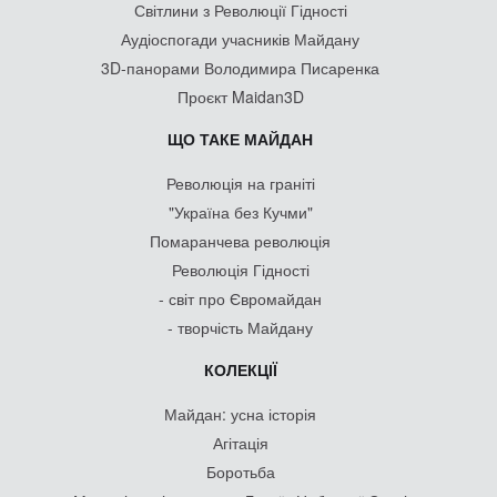
Світлини з Революції Гідності
Аудіоспогади учасників Майдану
3D-панорами Володимира Писаренка
Проєкт Maidan3D
ЩО ТАКЕ МАЙДАН
Революція на граніті
"Україна без Кучми"
Помаранчева революція
Революція Гідності
- світ про Євромайдан
- творчість Майдану
КОЛЕКЦІЇ
Майдан: усна історія
Агітація
Боротьба