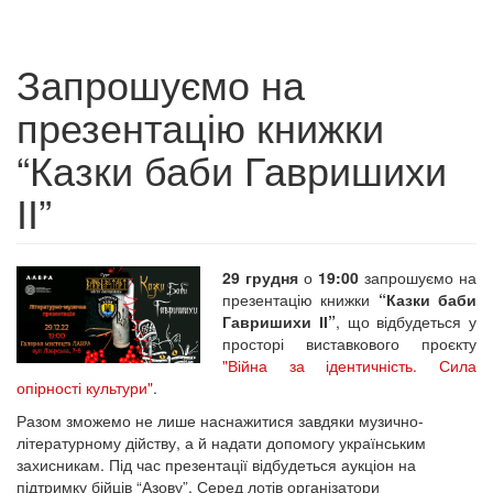
Запрошуємо на
презентацію книжки
“Казки баби Гавришихи
ІІ”
29 грудня
о
19:00
запрошуємо на
презентацію книжки
“Казки баби
Гавришихи ІІ”
, що відбудеться у
просторі виставкового проєкту
"Війна за ідентичність. Сила
опірності культури"
.
Разом зможемо не лише наснажитися завдяки музично-
літературному дійству, а й надати допомогу українським
захисникам. Під час презентації відбудеться аукціон на
підтримку бійців “Азову”. Серед лотів організатори