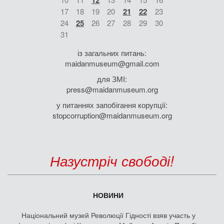
12
17
18
19
20
21
22
23
24
25
26
27
28
29
30
31
із загальних питань:
maidanmuseum@gmail.com
для ЗМІ:
press@maidanmuseum.org
у питаннях запобігання корупції:
stopcorruption@maidanmuseum.org
Назустріч свободі!
НОВИНИ
Національний музей Революції Гідності взяв участь у