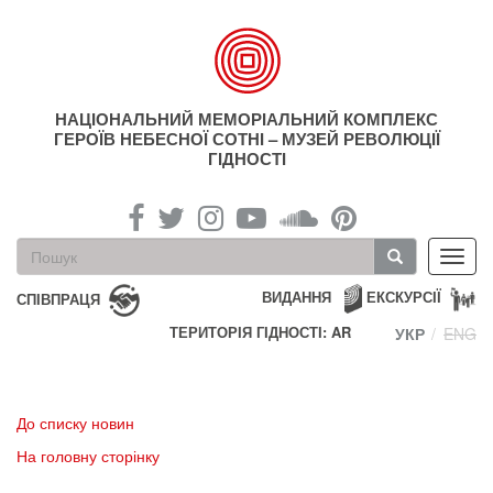
Перейти
до
основного
матеріалу
НАЦІОНАЛЬНИЙ МЕМОРІАЛЬНИЙ КОМПЛЕКС
ГЕРОЇВ НЕБЕСНОЇ СОТНІ – МУЗЕЙ РЕВОЛЮЦІЇ
ГІДНОСТІ
Пошукова
Toggl
форма
navig
Пошук
ВИДАННЯ
ЕКСКУРСІЇ
СПІВПРАЦЯ
ТЕРИТОРІЯ ГІДНОСТІ: AR
УКР
ENG
До списку новин
На головну сторінку