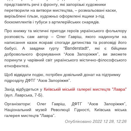
представлять речі з фронту, які запорізькі художники
перетворили на витвори мистецтва, – розмальовані каски,
вирізьблені гільзи, художньо оформлені ящики з-під
боєкомплектів і тубуси з артилерійських снарядів.
Про книжку та містичні пригоди героїв українського фольклору
розповість сам автор – Олег Гавріш, якого надихнули на
написання казок яскраві спогади дитинства та розповіді його
бабусі. А завдяки гурту "Banderstadt", які є бійцями
добровольчого формування “Азов Запоріжжя”, ви зможете
поринути у чарівний світ українського містично-філософського
етнофентезі.
Щоб відвідати подію, потрібен довільний донат на підтримку
підрозділу ДФТГ “Азов Запоріжжя”.
Захід відбудеться у
Київській міській галереї мистецтв "Лавра"
(вул. Лаврська, 7-Б).
Організатори: Олег Гавріш, ДФТГ “Азов Запоріжжя”,
Національний музей Революції Гідності, Київська міська
галерея мистецтв "Лавра”.
Опубліковано 2022 12 28, 12:26