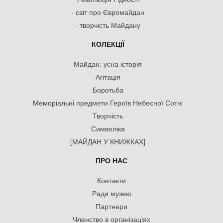
- світ про Євромайдан
- творчість Майдану
КОЛЕКЦІЇ
Майдан: усна історія
Агітація
Боротьба
Меморіальні предмети Героїв Небесної Сотні
Творчість
Символіка
[МАЙДАН У КНИЖКАХ]
ПРО НАС
Контакти
Ради музею
Партнери
Членство в організаціях