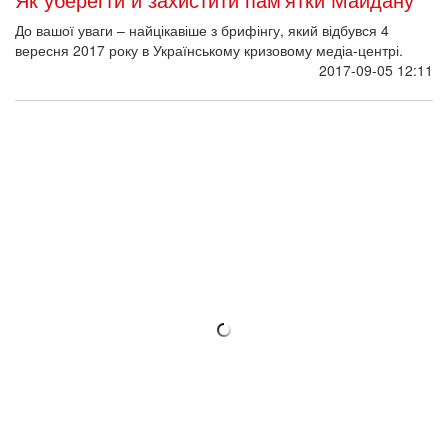
Пошкодили пам'ятну дошку героя Небесної
сотні Романа Сеника
Досі на вулицях українських міст зустрічаємо людей, яким
байдужі й національна гідність, і події Майдану. Вони рідко
виявляють свою позицію, але, буває, капостять потай ночами.
Ось і в Києві не вперше знищено дошку в пам'ять про героя
Небесної сотні, цього разу – в самому середмісті.
2017-08-29 12:42