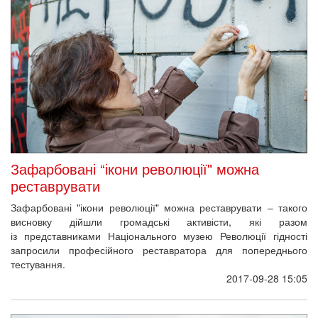
Музей "Від Майдану до АТО" відкрито у
спортклубі "Доброволець" під Києвом
На відстані 20 км від Києва відкрили спортивно-патріотичний
клуб "Доброволець". Біля триповерхової споруди стоїть
пам'ятник 18-річному загиблому "кіборгу" Сергієві Табалі на
псевдо "Сєвєр", члену "Правого сектора". На стінах