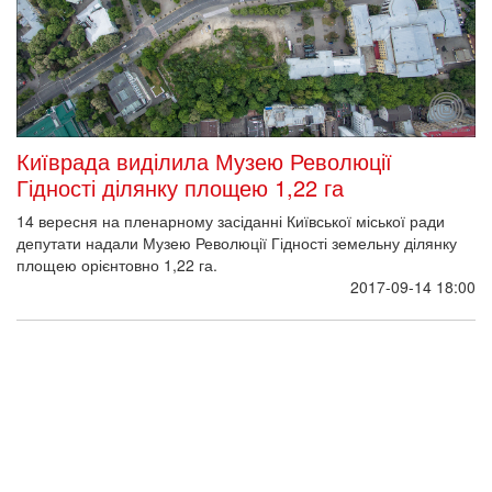
У Львові постав меморіал героям Небесної
сотні та загиблим воїнам АТО
На території Національного університету "Львівська
політехніка" 7 вересня відкрили меморіальний комплекс,
присвячений героям Небесної сотні та загиблим бійцям АТО.
Про це повідомляє кореспондент IA ZIK.
2017-09-07 17:38