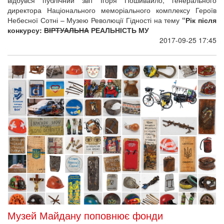
Музей Майдану поповнює фонди
Національний музей Революції гідності шукає матеріали,
пов'язані з нещодавніми історичними подіями, для поповнення
колекцій. Будемо вдячні за передані в наші фонди матеріальні
та нематеріальні свідчення про ці події.
2017-09-25 09:03
У Страсбурзі відкриють зірку Героїв
Небесної Сотні
На алеї Страсбурга у жовтні урочисто відкриють зірку Героїв
Небесної Сотні. Про це повідомив голова української делегації
у ПАРЄ Володимир Ар'єв на своїй сторінці у
Facebook
,
передає
Depo.ua
.
2017-09-22 17:26