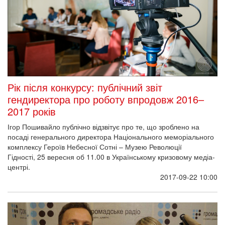
Київрада виділила Музею Революції
Гідності ділянку площею 1,22 га
14 вересня на пленарному засіданні Київської міської ради
депутати надали Музею Революції Гідності земельну ділянку
площею орієнтовно 1,22 га.
2017-09-14 18:00
Патріарх Філарет на Яворівщині освятив
пам’ятний знак Героям Небесної Сотні та
полеглим в АТО