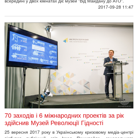
25 вересня 2017 року в Українському кризовому медіа-центрі
відбувся публічний звіт Ігоря Пошивайло, генерального
директора Національного меморіального комплексу Героїв
Небесної Сотні – Музею Революції Гідності на тему
“Рік після
конкурсу:
ВІРТУАЛЬНА
РЕАЛЬНІСТЬ МУ
2017-09-25 17:45