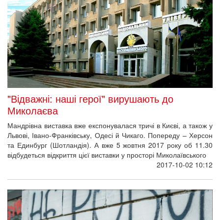
Зафарбовані “ікони революції" можна
реставрувати
Зафарбовані "ікони революції" можна реставрувати – такого
висновку дійшли громадські активісти, які разом
із представниками Національного музею Революції гідності
запросили професійного реставратора для попереднього
тестування.
2017-09-28 15:05