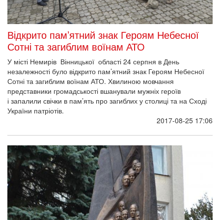
stopcorruption@maidanmuseum.org
Назустріч свободі!
НОВИНИ
Національний музей Революції Гідності взяв участь у
фестивалі пам'яті Коменданта Майдану Андрія Парубія
Найважливіші виклики сучасності у відкритій розмові. У Києві
відбудуться «Актуальні діалоги» Ростислава Прокопюка
Розпочалися підготовчі роботи з облаштування
меморіального простору Героїв Небесної Сотні
День памʼяті страчених під час теракту в Оленівці: прийди на
відкриття виставки та вшануй героїв
ДІЯЛЬНІСТЬ
Соціальні кампанії