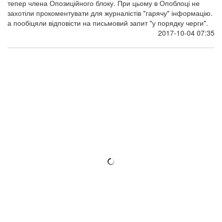
Перші змагання на кубок із риболовлі
пам'яті Героїв Небесної Сотні відбулися в
Києві
1 жовтня відбулися перші змагання на кубок із риболовлі
пам'яті Героїв Небесної Сотні.
Їх провела на півночі Києва громадська
організація “Рибальська сотня” разом із Міжнародним
благодійним фондом “Небесна Сотня”.
2017-10-04 00:51