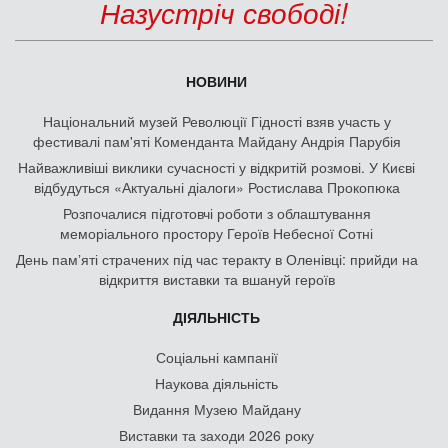
Творчість
Символіка
[МАЙДАН У КНИЖКАХ]
ПРО НАС
Контакти
Ради музею
Партнери
Членство в організаціях
Звітність
Публічні закупівлі
Головне про нас у ЗМІ
Вакансії
Співпраця