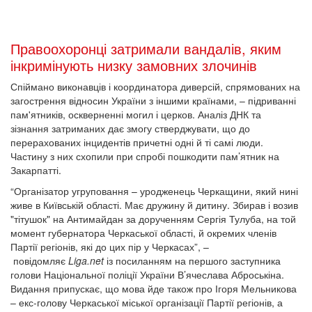
– екс-голову Черкаської міської організації Партії регіонів, а
тепер члена Опозиційного блоку. При цьому в Опоблоці не
захотіли прокоментувати для журналістів "гарячу" інформацію.
а пообіцяли відповісти на письмовий запит "у порядку черги".
2017-10-04 07:35