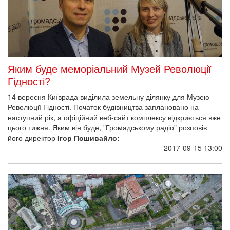
13 вересня 2017 року, перебуваючи з візитом у Львівсько-
Сокальської єпархії, Святійший Патріарх Київський і всієї Руси-
України Філарет відвідав і Дрогобицько-Самбірську
єпархію. Зокрема предстоятель прибув до
села Карачинів Яворівського району, де врочисто відкрив та
освятив па
2017-09-14 10:49