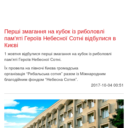
"Відважні: наші герої" вирушають до
Миколаєва
Мандрівна виставка вже експонувалася тричі в Києві, а також у
Львові, Івано-Франківську, Одесі й Чикаго. Попереду – Херсон
та Единбург (Шотландія).
А вже
5 жовтня 2017 року об 11.30
відбудеться відкриття цієї виставки у просторі Миколаївського
2017-10-02 10:12