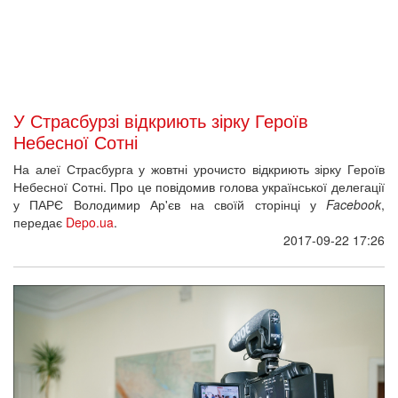
Яким буде меморіальний Музей Революції
Гідності?
14 вересня Київрада виділила земельну ділянку для Музею
Революції Гідності. Початок будівництва заплановано на
наступний рік, а офіційний веб-сайт комплексу відкриється вже
цього тижня. Яким він буде, "Громадському радіо" розповів
його директор
Ігор Пошивайло:
2017-09-15 13:00