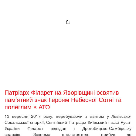
Як уберегти й захистити пам'ятки Майдану
До вашої уваги – найцікавіше з брифінгу, який відбувся 4
вересня 2017 року в Українському кризовому медіа-центрі.
2017-09-05 12:11