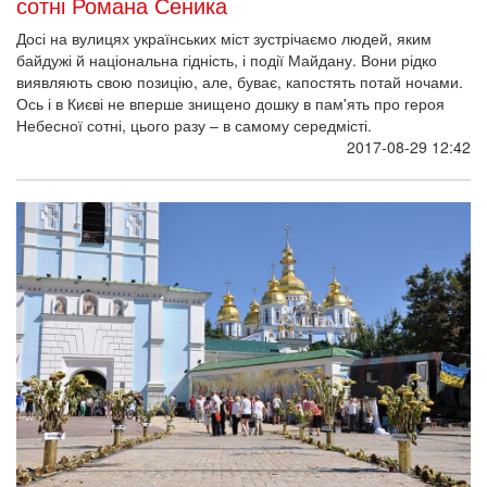
У Хмельницькому з'явився пам'ятник
Небесній Сотні
На розі Соборної та Героїв Майдану раніше стояв пам'ятник
Затонському. У лютому 2014 року його демонтували. На цьому
місці згодом вирішили встановити меморіал Героїв Небесної
Сотні й оголосили конкурс на найкращий проект нового
пам'ятника.
2017-08-24 22:00