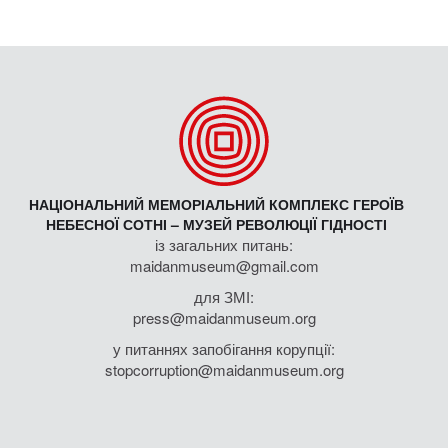
Аудіоспогади учасників Майдану
3D-панорами Володимира Писаренка
Проєкт Maidan3D
ЩО ТАКЕ МАЙДАН
Революція на граніті
"Україна без Кучми"
Помаранчева революція
Революція Гідності
- світ про Євромайдан
- творчість Майдану
КОЛЕКЦІЇ
Майдан: усна історія
Агітація
Боротьба
Меморіальні предмети Героїв Небесної Сотні