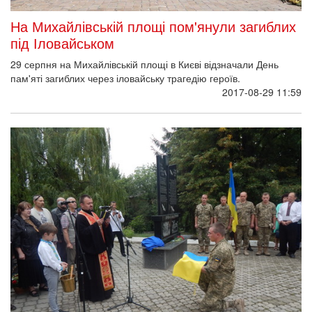
«
‹
…
74
75
76
77
78
79
80
81
82
›
»
НАЦІОНАЛЬНИЙ МЕМОРІАЛЬНИЙ КОМПЛЕКС ГЕРОЇВ
НЕБЕСНОЇ СОТНІ – МУЗЕЙ РЕВОЛЮЦІЇ ГІДНОСТІ
із загальних питань:
maidanmuseum@gmail.com
для ЗМІ:
press@maidanmuseum.org
у питаннях запобігання корупції: