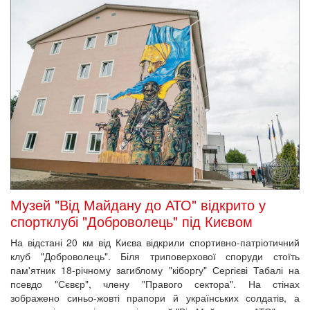
зображено синьо-жовті прапори й українських солдатів, а
всередині у двох кімнатах діє музей "Від Майдану до АТО".
2017-09-28 11:47
70 заходів і 6 міжнародних проектів за рік
здійснив Музей Революції Гідності