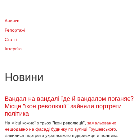
Анонси
Репортажі
Статті
Інтерв'ю
Новини
Вандал на вандалі їде й вандалом поганяє?
Місце "ікон революції" зайняли портрети
політика
На місці кожної з трьох "ікон революції",
замальованих
нещодавно на фасаді будинку по вулиці Грушевського
,
з'явилися портрети українського підприємця й політика