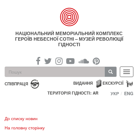
Перейти
до
основного
матеріалу
НАЦІОНАЛЬНИЙ МЕМОРІАЛЬНИЙ КОМПЛЕКС
ГЕРОЇВ НЕБЕСНОЇ СОТНІ – МУЗЕЙ РЕВОЛЮЦІЇ
ГІДНОСТІ
Пошукова
Toggl
форма
navig
Пошук
ВИДАННЯ
ЕКСКУРСІЇ
СПІВПРАЦЯ
ТЕРИТОРІЯ ГІДНОСТІ: AR
УКР
ENG
До списку новин
На головну сторінку