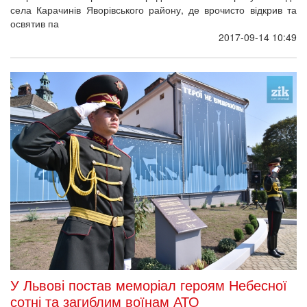
Тепер тільки копії. "Ікон революції" більше
немає
Революційні портрети трьох класиків української літератури
разом із цитатами за минулі чотири роки розійшлися
незліченними копіями на одязі, в буклетах і сувенірах. Після
всього цього студія інтер'єрів "Емпоріум" прибрала оригінали зі
свого екстер'єру на Грушевського, 4 у вересні 2017 року.
2017-09-05 11:30