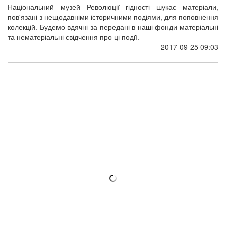
Рік після конкурсу: публічний звіт
гендиректора про роботу впродовж 2016–
2017 років
Ігор Пошивайло публічно відзвітує про те, що зроблено на
посаді генерального директора Національного меморіального
комплексу Героїв Небесної Сотні – Музею Революції
Гідності, 25 вересня об 11.00 в Українському кризовому медіа-
центрі.
2017-09-22 10:00