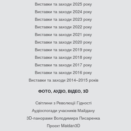
© & CC BY 4.0
Матеріали на цьому сайті захищені законодавством, у тому числі
законами про авторське право.
При передруку на iнтернет-сайтах обов’язкова відкрита для пошуковиків
гiперланка на maidanmuseum.org.
Дизайн сайту - Національний музей Революції Гідності
Розроблення сайту -
Divilon
.