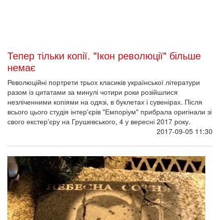
На Михайлівській площі пом'янули загиблих
під Іловайськом
29 серпня на Михайлівській площі в Києві відзначали День
пам'яті загиблих через іловайську трагедію героїв.
2017-08-29 11:59