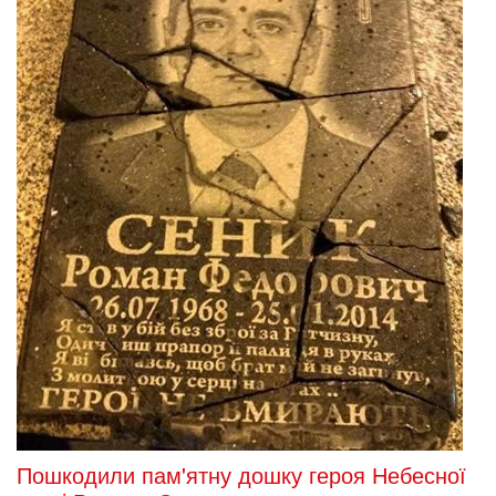
Відкрито пам’ятний знак Героям Небесної
Сотні та загиблим воїнам АТО
У місті Немирів Вінницької області 24 серпня в День
незалежності було відкрито пам’ятний знак Героям Небесної
Сотні та загиблим воїнам АТО. Хвилиною мовчання
представники громадськості вшанували мужніх героїв
і запалили свічки в пам’ять про загиблих у столиці та на Сході
України патріотів.
2017-08-25 17:06