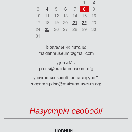
1
2
3
4
5
6
7
8
9
10
11
12
13
14
15
16
17
18
19
20
21
22
23
24
25
26
27
28
29
30
31
із загальних питань:
maidanmuseum@gmail.com
для ЗМІ:
press@maidanmuseum.org
у питаннях запобігання корупції:
stopcorruption@maidanmuseum.org
Назустріч свободі!
НОВИНИ