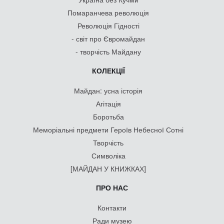
Помаранчева революція
Революція Гідності
- світ про Євромайдан
- творчість Майдану
КОЛЕКЦІЇ
Майдан: усна історія
Агітація
Боротьба
Меморіальні предмети Героїв Небесної Сотні
Творчість
Символіка
[МАЙДАН У КНИЖКАХ]
ПРО НАС
Контакти
Ради музею