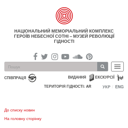
Перейти
до
основного
матеріалу
НАЦІОНАЛЬНИЙ МЕМОРІАЛЬНИЙ КОМПЛЕКС
ГЕРОЇВ НЕБЕСНОЇ СОТНІ – МУЗЕЙ РЕВОЛЮЦІЇ
ГІДНОСТІ
Пошукова
Toggl
форма
navig
Пошук
ВИДАННЯ
ЕКСКУРСІЇ
СПІВПРАЦЯ
ТЕРИТОРІЯ ГІДНОСТІ: AR
УКР
ENG
До списку новин
На головну сторінку