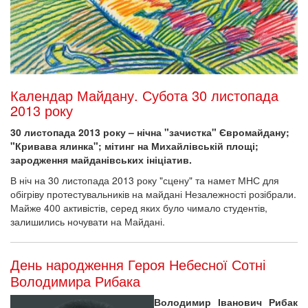
Календар Майдану. Субота 30 листопада
2013 року
30 листопада 2013 року – нічна "зачистка" Євромайдану;
"Кривава ялинка"; мітинг на Михайлівській площі;
зародження майданівських ініціатив.
В ніч на 30 листопада 2013 року "сцену" та намет МНС для
обігріву протестувальників на майдані Незалежності розібрали.
Майже 400 активістів, серед яких було чимало студентів,
залишились ночувати на Майдані.
День народження Героя Небесної Сотні
Володимира Рибака
Володимир Іванович Рибак