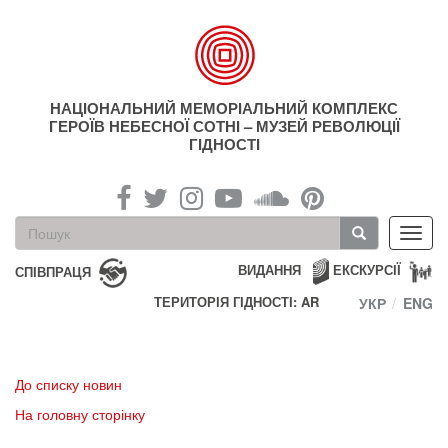
Перейти
до
основного
матеріалу
НАЦІОНАЛЬНИЙ МЕМОРІАЛЬНИЙ КОМПЛЕКС
ГЕРОЇВ НЕБЕСНОЇ СОТНІ – МУЗЕЙ РЕВОЛЮЦІЇ
ГІДНОСТІ
Пошукова
Toggl
форма
navig
Пошук
ВИДАННЯ
ЕКСКУРСІЇ
СПІВПРАЦЯ
ТЕРИТОРІЯ ГІДНОСТІ: AR
УКР
ENG
До списку новин
На головну сторінку