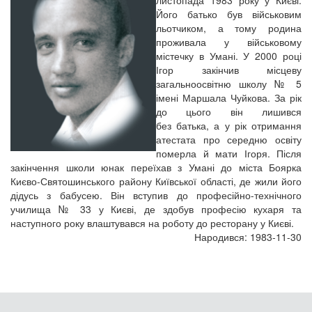
листопада 1983 року у Києві.
Його батько був військовим
льотчиком, а тому родина
проживала у військовому
містечку в Умані. У 2000 році
Ігор закінчив місцеву
загальноосвітню школу № 5
імені Маршала Чуйкова. За рік
до цього він лишився
без батька, а у рік отримання
атестата про середню освіту
померла й мати Ігоря. Після
закінчення школи юнак переїхав з Умані до міста Боярка
Києво-Святошинського району Київської області, де жили його
дідусь з бабусею. Він вступив до професійно-технічного
училища № 33 у Києві, де здобув професію кухаря та
наступного року влаштувався на роботу до ресторану у Києві.
Народився: 1983-11-30