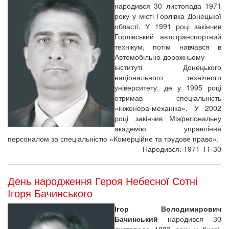
народився 30 листопада 1971
року у місті Горлівка Донецької
області. У 1991 році закінчив
Горлівський автотранспортний
технікум, потім навчався в
Автомобільно-дорожньому
інституті Донецького
національного технічного
університету, де у 1995 році
отримав спеціальність
«інженера-механіка». У 2002
році закінчив Міжрегіональну
академію управління
персоналом за спеціальністю «Комерційне та трудове право».
Народився: 1971-11-30
День народження Героя Небесної Сотні
Ігоря Бачинського
Ігор Володимирович
Бачинський
народився 30