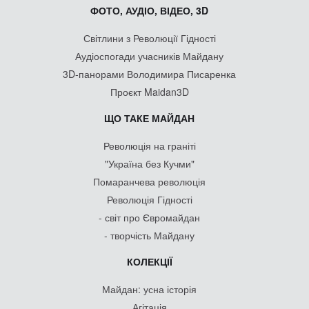
ФОТО, АУДІО, ВІДЕО, 3D
Світлини з Революції Гідності
Аудіоспогади учасників Майдану
3D-панорами Володимира Писаренка
Проєкт Maidan3D
ЩО ТАКЕ МАЙДАН
Революція на граніті
"Україна без Кучми"
Помаранчева революція
Революція Гідності
- світ про Євромайдан
- творчість Майдану
КОЛЕКЦІЇ
Майдан: усна історія
Агітація