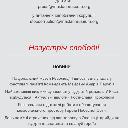
для ЗМІ:
press@maidanmuseum.org
у питаннях запобігання корупції:
stopcorruption@maidanmuseum.org
Назустріч свободі!
НОВИНИ
Національний музей Революції Гідності взяв участь у
фестивалі пам'яті Коменданта Майдану Андрія Парубія
Найважливіші виклики сучасності у відкритій розмові. У Києві
відбудуться «Актуальні діалоги» Ростислава Прокопюка
Розпочалися підготовчі роботи з облаштування
меморіального простору Героїв Небесної Сотні
День памʼяті страчених під час теракту в Оленівці: прийди на
відкриття виставки та вшануй героїв